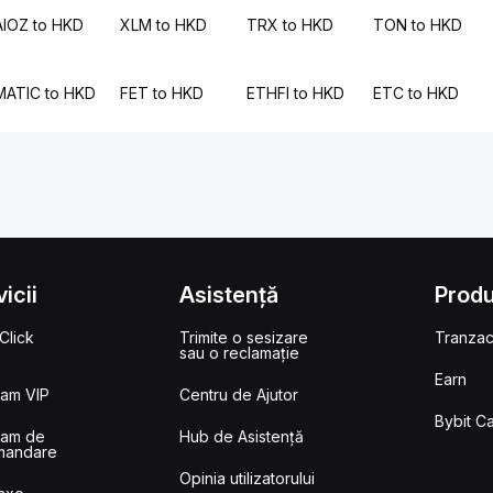
AIOZ to HKD
XLM to HKD
TRX to HKD
TON to HKD
MATIC to HKD
FET to HKD
ETHFI to HKD
ETC to HKD
icii
Asistență
Prod
Click
Trimite o sesizare
Tranzac
sau o reclamație
Earn
ram VIP
Centru de Ajutor
Bybit C
ram de
Hub de Asistență
mandare
Opinia utilizatorului