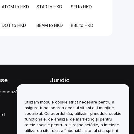
ATOM to HKD
STAR to HKD
SEI to HKD
DOT to HKD
BEAM to HKD
BBL to HKD
use
Juridic
ționează
Politica privind
conflictele de interese
Utilizăm module cookie strict necesare pentru a
Rezumatul Politicii de
asigura funcționarea acestui site și a-l menține
custodie și administrare
securizat. Cu acordul tău, utilizăm și module cookie
ard
funcționale, de analiză, de marketing și pentru
Informații ESG
rețele sociale pentru a-ți reține setările, a înțelege
utilizarea site-ului, a îmbunătăți site-ul și a sprijini