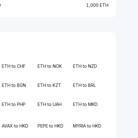
D
1,000 ETH
ETH to CHF
ETH to NOK
ETH to NZD
ETH to BGN
ETH to KZT
ETH to BRL
ETH to PHP
ETH to UAH
ETH to MKD
AVAX to HKD
PEPE to HKD
MYRIA to HKD