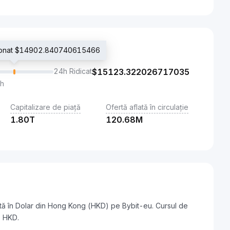
cționat $14902.840740615466
24h Ridicat
$
15123.322026717035
th
Capitalizare de piață
Ofertă aflată în circulație
1.80T
120.68M
tă în Dolar din Hong Kong (HKD) pe Bybit-eu. Cursul de
 HKD.