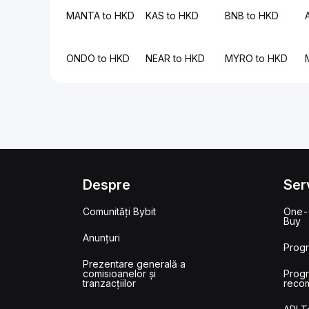
MANTA to HKD
KAS to HKD
BNB to HKD
ONDO to HKD
NEAR to HKD
MYRO to HKD
Despre
Serv
Comunități Bybit
One-
Buy
Anunțuri
Prog
Prezentare generală a
comisioanelor și
Prog
tranzacțiilor
reco