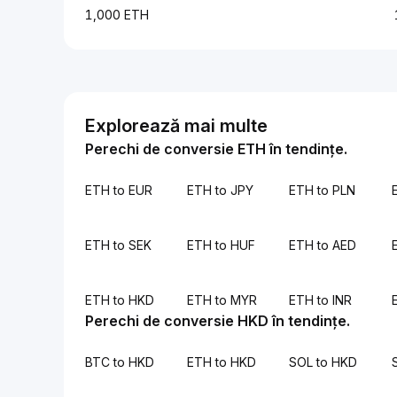
1,000 ETH
Explorează mai multe
Perechi de conversie ETH în tendințe.
ETH to EUR
ETH to JPY
ETH to PLN
ETH to SEK
ETH to HUF
ETH to AED
ETH to HKD
ETH to MYR
ETH to INR
Perechi de conversie HKD în tendințe.
BTC to HKD
ETH to HKD
SOL to HKD