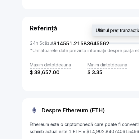
Referință
Ultimul preț tranza
24h Scăzut
$
14551.21583645562
*Următoarele date prezintă informații despre piața e
Maxim dintotdeauna
Minim dintotdeauna
$
38,657.00
$
3.35
Despre Ethereum (ETH)
Ethereum este o criptomonedă care poate fi converti
schimb actual este 1 ETH = $14,902.840740615466