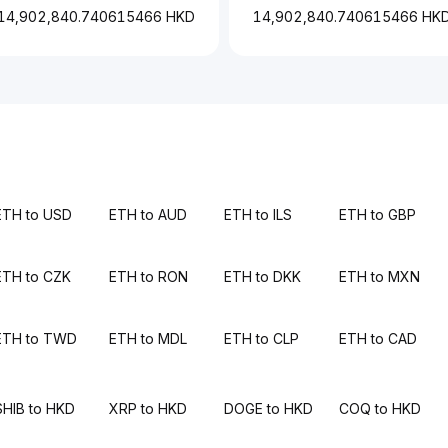
14,902,840.740615466 HKD
14,902,840.740615466 HK
ETH to USD
ETH to AUD
ETH to ILS
ETH to GBP
ETH to CZK
ETH to RON
ETH to DKK
ETH to MXN
ETH to TWD
ETH to MDL
ETH to CLP
ETH to CAD
SHIB to HKD
XRP to HKD
DOGE to HKD
COQ to HKD