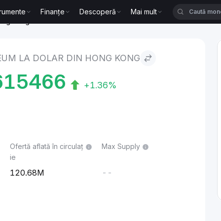
trumente
Finanțe
Descoperă
Mai mult
Hong Kong
EUM LA DOLAR DIN HONG KONG
615466
+1.36%
Ofertă aflată în circulaț
Max Supply
ie
120.68M
--