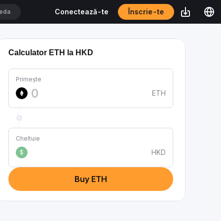
Înscrie-te
Conectează-te
Calculator ETH la HKD
Primește
ETH
Cheltuie
HKD
$
Buy ETH