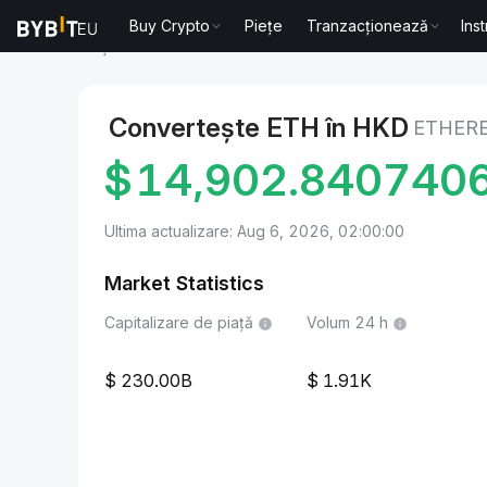
Buy Crypto
Piețe
Tranzacționează
Ins
Piețe
Ethereum Price ETH
Ethereum to Dolar din 
Convertește ETH în HKD
ETHER
$
14,902.840740
Ultima actualizare: Aug 6, 2026, 02:00:00
Market Statistics
Capitalizare de piață
Volum 24 h
230.00B
1.91K