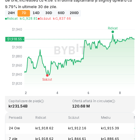
de ore, increased cu 4.08% în ultima săptămână și slightly upward cu
9.79% în ultimele 30 de zile.
24H
7D
14D
30D
60D
200D
Ridicat
:
kr
1,928.81
Scăzut
:
kr
1,837.66
Ultima actualizare: 2026-08-08, 22:21 GMT+0
Maxim dintotdeauna
Minim dintotdeauna
kr4,946.05
kr0.432979
Capitalizare de piață
Ofertă aflată în circulație
kr231.54B
120.68 M
Perioadă
Ridicat
Scăzut
Mediu
Mod
24 Ore
kr1,918.62
kr1,912.16
kr1,915.39
+0.
7 zile
kr1,918.62
kr1,844.61
kr1,886.45
+4.