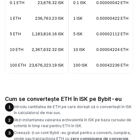
0.1 ETH
23,676.32 ISK
0.1 ISK
0.00000042 ETH
1 ETH
236,763.23 ISK
1 ISK
0.00000422 ETH
5 ETH
1,183,816.16 ISK
5 ISK
0.00002112 ETH
10 ETH
2,367,632.32 ISK
10 ISK
0.00004224 ETH
100 ETH
23,676,323.19 ISK
100 ISK
0.00042236 ETH
Cum se convertește ETH în ISK pe Bybit-eu
Introdu cantitatea de ETH pe care dorești să o convertești în ISK
1
în calculatorul de mai sus.
Vezi instantaneu valoarea echivalentă în ISK pe baza cursului de
2
schimb în timp real pentru ETH în ISK.
Creează-ți un cont Bybit-eu gratuit pentru a converti, cumpăra,
3
vinde sau tranzacționa ETH cu
zero comisioane de conversie
.