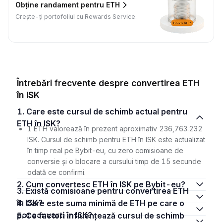
Obține randament pentru ETH
Crește-ți portofoliul cu Rewards Service.
Întrebări frecvente despre convertirea ETH
în ISK
1. Care este cursul de schimb actual pentru
ETH în ISK?
1 ETH valorează în prezent aproximativ 236,763.232
ISK. Cursul de schimb pentru ETH în ISK este actualizat
în timp real pe Bybit-eu, cu zero comisioane de
conversie și o blocare a cursului timp de 15 secunde
odată ce confirmi.
2. Cum convertesc ETH în ISK pe Bybit-eu?
3. Există comisioane pentru convertirea ETH
în ISK?
4. Care este suma minimă de ETH pe care o
pot converti în ISK?
5. Ce factori influențează cursul de schimb