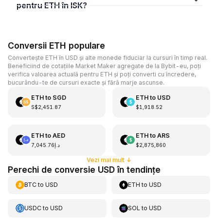
pentru ETH în ISK?
Conversii ETH populare
Convertește ETH în USD și alte monede fiduciar la cursuri în timp real.
Beneficiind de cotațiile Market Maker agregate de la Bybit-eu, poți
verifica valoarea actuală pentru ETH și poți converti cu încredere,
bucurându-te de cursuri exacte și fără marje ascunse.
ETH
to
SGD
ETH
to
USD
S$2,451.87
$1,918.52
ETH
to
AED
ETH
to
ARS
د.إ7,045.76
$2,875,860
Vezi mai mult
↓
Perechi de conversie USD în tendințe
BTC
to
USD
ETH
to
USD
USDC
to
USD
SOL
to
USD