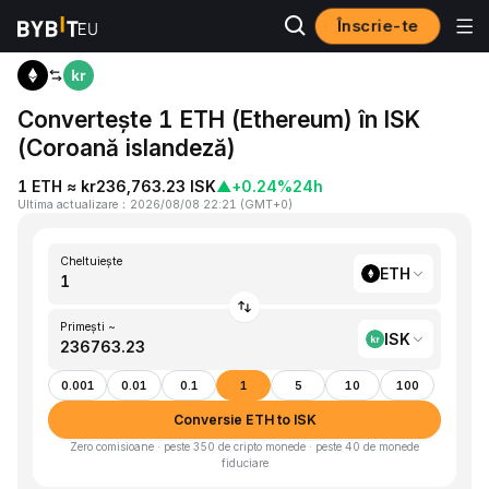
Înscrie-te
Acasă
ETH to ISK
Convertește 1 ETH (Ethereum) în ISK
(Coroană islandeză)
1 ETH ≈ kr236,763.23 ISK
▲
+0.24%
24h
Ultima actualizare
：
2026/08/08 22:21
(
GMT+0
)
Cheltuiește
ETH
Primești ~
ISK
0.001
0.01
0.1
1
5
10
100
Conversie ETH to ISK
Zero comisioane · peste 350 de cripto monede · peste 40 de monede
fiduciare