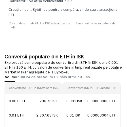
Calculatorul va afișa echivalentul în ISK
Creați un cont Bybit-eu pentru a cumpăra, vinde sau tranzacționa
ETH
Cursul de schimb ETH la ISK este actualizat în timp real pe baza datelor de
piață.
Conversii populare din ETH în ISK
Explorează sume populare de convertire din ETH în ISK, de la 0,001
ETH la 100 ETH, cu valori de convertire în timp real bazate pe cotațiile
Market Maker agregate de la Bybit-eu.
Acum
Acum 24 de ore
Acum 1 lună
În urmă cu 1 an
Convertește ETH în ISK
Valoare ISK
Convertește ISK în ETH
Valoare ETH
0.001 ETH
236.76 ISK
0.001 ISK
0.00000000 ETH
0.01 ETH
2,367.63 ISK
0.01 ISK
0.00000004 ETH