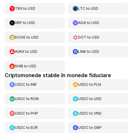
TRX
to
USD
LTC
to
USD
XRP
to
USD
ADA
to
USD
DOGE
to
USD
DOT
to
USD
AVAX
to
USD
LINK
to
USD
SHIB
to
USD
Criptomonede stabile în monede fiduciare
USDC
to
INR
USDC
to
PLN
USDC
to
RON
USDC
to
USD
USDC
to
PHP
USDC
to
VND
USDC
to
EUR
USDC
to
GBP