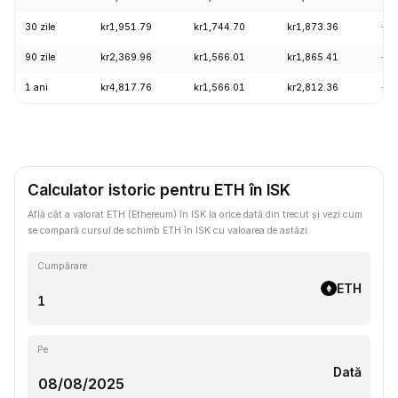
30 zile
kr1,951.79
kr1,744.70
kr1,873.36
+9.
90 zile
kr2,369.96
kr1,566.01
kr1,865.41
+1
1 ani
kr4,817.76
kr1,566.01
kr2,812.36
-5
Calculator istoric pentru ETH în ISK
Află cât a valorat ETH (Ethereum) în ISK la orice dată din trecut și vezi cum
se compară cursul de schimb ETH în ISK cu valoarea de astăzi.
Cumpărare
ETH
Pe
Dată