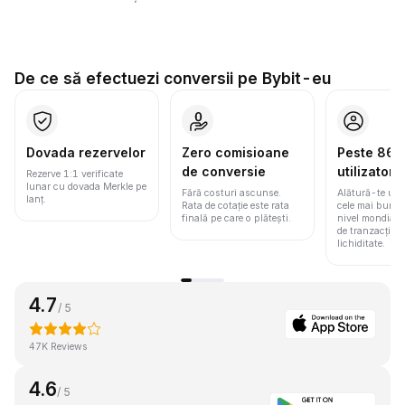
De ce să efectuezi conversii pe Bybit-eu
Dovada rezervelor
Zero comisioane
Peste 86 m
de conversie
utilizatori
Rezerve 1:1 verificate
lunar cu dovada Merkle pe
Fără costuri ascunse.
Alătură-te une
lanț.
Rata de cotație este rata
cele mai bune 
finală pe care o plătești.
nivel mondial
de tranzacționa
lichiditate.
4.7
/ 5
47K Reviews
4.6
/ 5