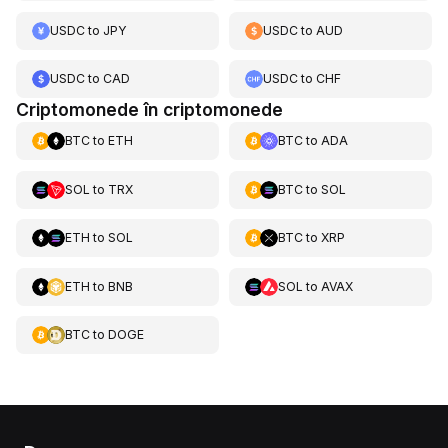
USDC
to
JPY
USDC
to
AUD
USDC
to
CAD
USDC
to
CHF
Criptomonede în criptomonede
BTC
to
ETH
BTC
to
ADA
SOL
to
TRX
BTC
to
SOL
ETH
to
SOL
BTC
to
XRP
ETH
to
BNB
SOL
to
AVAX
BTC
to
DOGE