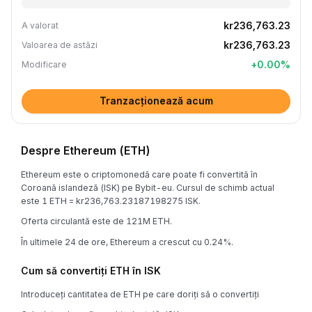
kr236,763.23
A valorat
kr236,763.23
Valoarea de astăzi
+
0.00
%
Modificare
Tranzacționează acum
Despre Ethereum (ETH)
Ethereum este o criptomonedă care poate fi convertită în
Coroană islandeză (ISK) pe Bybit-eu. Cursul de schimb actual
este 1 ETH = kr236,763.23187198275 ISK.
Oferta circulantă este de 121M ETH.
În ultimele 24 de ore, Ethereum a crescut cu 0.24%.
Cum să convertiți ETH în ISK
Introduceți cantitatea de ETH pe care doriți să o convertiți