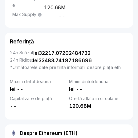
e
120.68M
Max Supply
--
Referință
24h Scăzut
lei
32217.07202484732
24h Ridicat
lei
33483.74187186696
*Următoarele date prezintă informații despre piața eth
Maxim dintotdeauna
Minim dintotdeauna
lei
--
lei
--
Capitalizare de piață
Ofertă aflată în circulație
--
120.68M
Despre Ethereum (ETH)