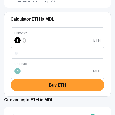
pe baza datelor de piață.
Calculator ETH la MDL
Primește
ETH
Cheltuie
MDL
lei
Buy ETH
Convertește ETH în MDL