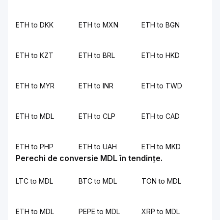
ETH to DKK
ETH to MXN
ETH to BGN
ETH to KZT
ETH to BRL
ETH to HKD
ETH to MYR
ETH to INR
ETH to TWD
ETH to MDL
ETH to CLP
ETH to CAD
ETH to PHP
ETH to UAH
ETH to MKD
Perechi de conversie MDL în tendințe.
LTC to MDL
BTC to MDL
TON to MDL
ETH to MDL
PEPE to MDL
XRP to MDL