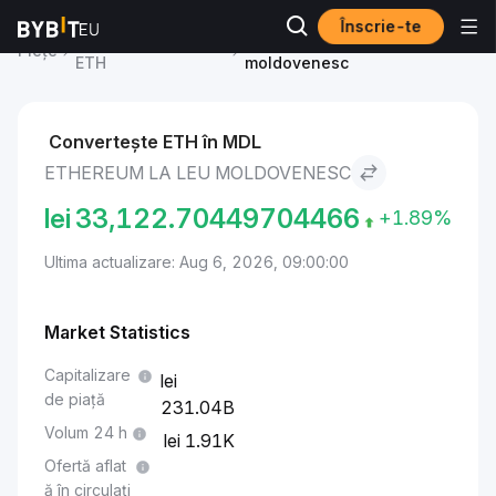
Înscrie-te
Ethereum Price
Ethereum to Leu
Piețe
ETH
moldovenesc
Convertește ETH în MDL
ETHEREUM LA LEU MOLDOVENESC
lei
33,122.70449704466
+1.89%
Ultima actualizare: Aug 6, 2026, 09:00:00
Market Statistics
Capitalizare
de piață
231.04B
Volum 24 h
1.91K
Ofertă aflat
ă în circulați