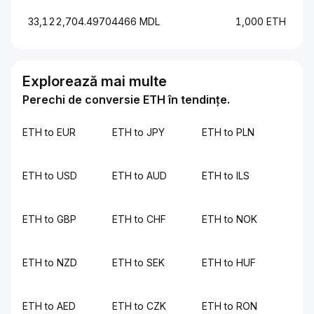
33,122,704.49704466 MDL
1,000 ETH
Explorează mai multe
Perechi de conversie ETH în tendințe.
ETH to EUR
ETH to JPY
ETH to PLN
ETH to USD
ETH to AUD
ETH to ILS
ETH to GBP
ETH to CHF
ETH to NOK
ETH to NZD
ETH to SEK
ETH to HUF
ETH to AED
ETH to CZK
ETH to RON