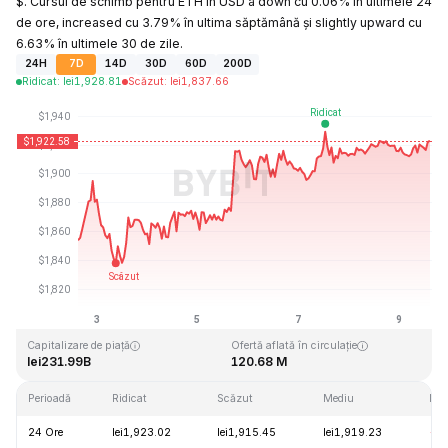
$. Cursul de schimb pentru ETH în USD a down cu 0.06% în ultimele 24
de ore, increased cu 3.79% în ultima săptămână și slightly upward cu
6.63% în ultimele 30 de zile.
24H
7D
14D
30D
60D
200D
Ridicat
:
lei
1,928.81
Scăzut
:
lei
1,837.66
Ultima actualizare: 2026-08-09, 14:58 GMT+0
Maxim dintotdeauna
Minim dintotdeauna
lei4,946.05
lei0.432979
Capitalizare de piață
Ofertă aflată în circulație
lei231.99B
120.68 M
Perioadă
Ridicat
Scăzut
Mediu
Mod
24 Ore
lei1,923.02
lei1,915.45
lei1,919.23
-0