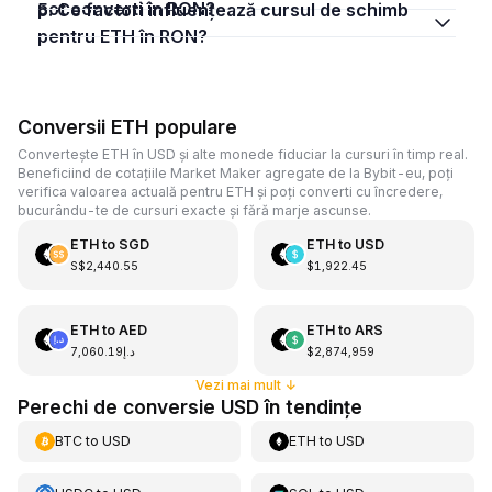
pot converti în RON?
5. Ce factori influențează cursul de schimb
pentru ETH în RON?
Conversii ETH populare
Convertește ETH în USD și alte monede fiduciar la cursuri în timp real.
Beneficiind de cotațiile Market Maker agregate de la Bybit-eu, poți
verifica valoarea actuală pentru ETH și poți converti cu încredere,
bucurându-te de cursuri exacte și fără marje ascunse.
ETH
to
SGD
ETH
to
USD
S$2,440.55
$1,922.45
ETH
to
AED
ETH
to
ARS
د.إ7,060.19
$2,874,959
Vezi mai mult
↓
Perechi de conversie USD în tendințe
BTC
to
USD
ETH
to
USD