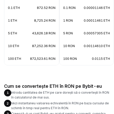
0.1 ETH
872.52 RON
0.1 RON
0.00001146 ETH
1 ETH
8,725.24 RON
1 RON
0.00011461 ETH
5 ETH
43,626.18 RON
5 RON
0.00057305 ETH
10 ETH
87,252.36 RON
10 RON
0.00114610 ETH
100 ETH
872,523.61 RON
100 RON
0.0115 ETH
Cum se convertește ETH în RON pe Bybit-eu
Introdu cantitatea de ETH pe care dorești să o convertești în RON
1
în calculatorul de mai sus.
Vezi instantaneu valoarea echivalentă în RON pe baza cursului de
2
schimb în timp real pentru ETH în RON.
Creează-ți un cont Bybit-eu gratuit pentru a converti, cumpăra,
3