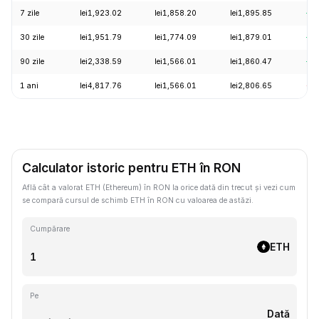
7 zile
lei1,923.02
lei1,858.20
lei1,895.85
+3
30 zile
lei1,951.79
lei1,774.09
lei1,879.01
+6
90 zile
lei2,338.59
lei1,566.01
lei1,860.47
+1
1 ani
lei4,817.76
lei1,566.01
lei2,806.65
-5
Calculator istoric pentru ETH în RON
Află cât a valorat ETH (Ethereum) în RON la orice dată din trecut și vezi cum
se compară cursul de schimb ETH în RON cu valoarea de astăzi.
Cumpărare
ETH
Pe
Dată