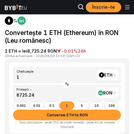
Înscrie-te
Acasă
ETH to RON
Convertește 1 ETH (Ethereum) în RON
(Leu românesc)
1 ETH ≈ lei8,725.24 RON
▼
-0.01%
24h
Ultima actualizare
：
2026/08/09 14:58
(
GMT+0
)
Cheltuiește
ETH
Primești ~
RON
0.001
0.01
0.1
1
5
10
100
Conversie ETH to RON
Zero comisioane · peste 350 de cripto monede · peste 40 de monede
fiduciare