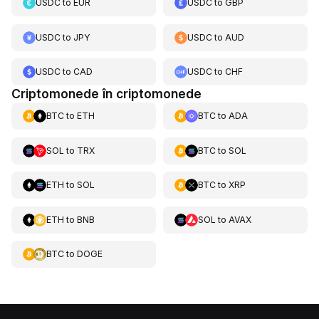
USDC
to
EUR
USDC
to
GBP
USDC
to
JPY
USDC
to
AUD
USDC
to
CAD
USDC
to
CHF
Criptomonede în criptomonede
BTC
to
ETH
BTC
to
ADA
SOL
to
TRX
BTC
to
SOL
ETH
to
SOL
BTC
to
XRP
ETH
to
BNB
SOL
to
AVAX
BTC
to
DOGE