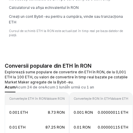
Calculatorul va afișa echivalentul în RON
Creați un cont Bybit-eu pentru a cumpăra, vinde sau tranzacționa
ETH
Cursul de schimb ETH la RON este actualizat în timp real pe baza datelor de
piață.
Conversii populare din ETH în RON
Explorează sume populare de convertire din ETH în RON, de la 0,001
ETH la 100 ETH, cu valori de convertire în timp real bazate pe cotațiile
Market Maker agregate de la Bybit-eu.
Acum
Acum 24 de ore
Acum 1 lună
În urmă cu 1 an
Convertește ETH în RON
Valoare RON
Convertește RON în ETH
Valoare ETH
0.001 ETH
8.73 RON
0.001 RON
0.00000011 ETH
0.01 ETH
87.25 RON
0.01 RON
0.00000115 ETH