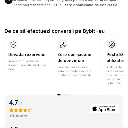
vinde sau tranzacționa ETH cu
zero comisioane de conversie
.
De ce să efectuezi conversii pe Bybit-eu
Dovada rezervelor
Zero comisioane
Peste 86 m
de conversie
utilizatori
Rezerve 1:1 verificate
lunar cu dovada Merkle pe
Fără costuri ascunse.
Alătură-te une
lanț.
Rata de cotație este rata
cele mai bune 
finală pe care o plătești.
nivel mondial
de tranzacționa
lichiditate.
4.7
/ 5
47K Reviews