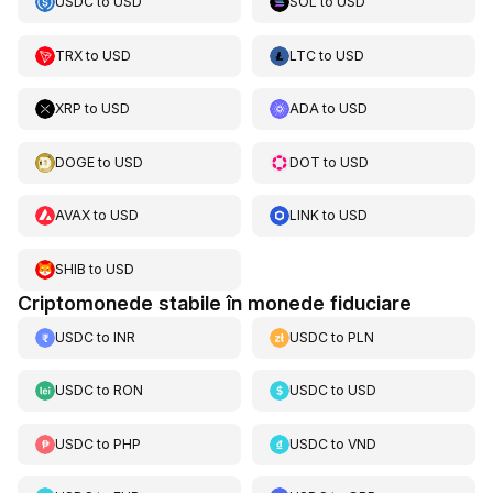
USDC
to
USD
SOL
to
USD
TRX
to
USD
LTC
to
USD
XRP
to
USD
ADA
to
USD
DOGE
to
USD
DOT
to
USD
AVAX
to
USD
LINK
to
USD
SHIB
to
USD
Criptomonede stabile în monede fiduciare
USDC
to
INR
USDC
to
PLN
USDC
to
RON
USDC
to
USD
USDC
to
PHP
USDC
to
VND