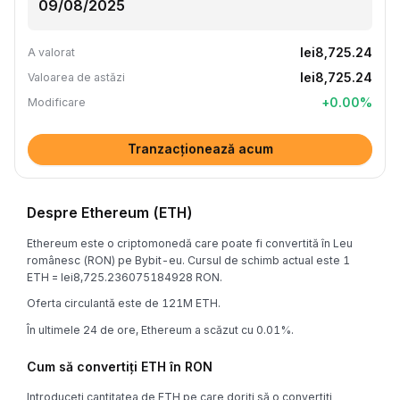
lei8,725.24
A valorat
lei8,725.24
Valoarea de astăzi
+
0.00
%
Modificare
Tranzacționează acum
Despre Ethereum (ETH)
Ethereum este o criptomonedă care poate fi convertită în Leu
românesc (RON) pe Bybit-eu. Cursul de schimb actual este 1
ETH = lei8,725.236075184928 RON.
Oferta circulantă este de 121M ETH.
În ultimele 24 de ore, Ethereum a scăzut cu 0.01%.
Cum să convertiți ETH în RON
Introduceți cantitatea de ETH pe care doriți să o convertiți