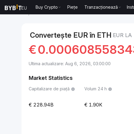
Buy Crypto
Piețe
Tranzacționează
Ins
Piețe
Ethereum Price ETH
EUR to Ethereum
Convertește EUR în ETH
EUR LA
€
0.0006085583
Ultima actualizare: Aug 6, 2026, 03:00:00
Market Statistics
Capitalizare de piață
Volum 24 h
228.94B
1.90K