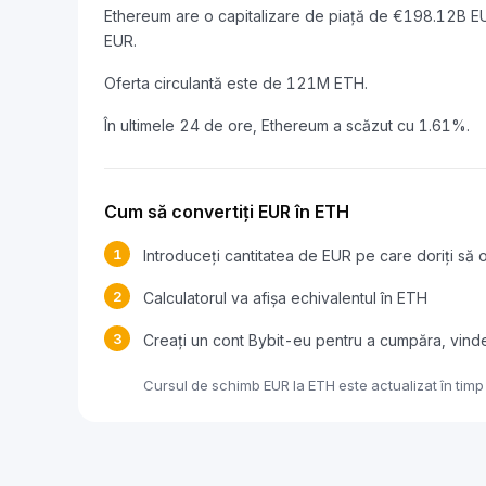
Ethereum are o capitalizare de piață de €198.12B E
EUR.
Oferta circulantă este de 121M ETH.
În ultimele 24 de ore, Ethereum a scăzut cu 1.61%.
Cum să convertiți EUR în ETH
1
Introduceți cantitatea de EUR pe care doriți să o
2
Calculatorul va afișa echivalentul în ETH
3
Creați un cont Bybit-eu pentru a cumpăra, vind
Cursul de schimb EUR la ETH este actualizat în timp 