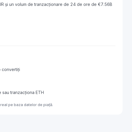
UR și un volum de tranzacționare de 24 de ore de €7.56B
 convertiți
e sau tranzacționa ETH
real pe baza datelor de piață.