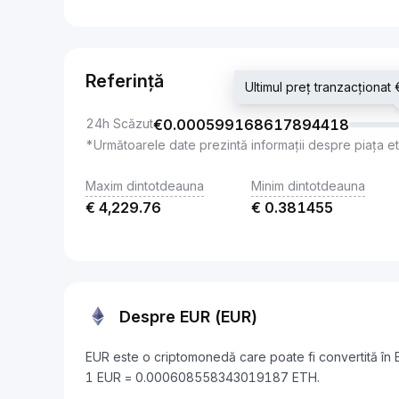
Referință
Ultimul preț tranzacțio
24h Scăzut
€
0.000599168617894418
*Următoarele date prezintă informații despre piața e
Maxim dintotdeauna
Minim dintotdeauna
€
4,229.76
€
0.381455
Despre EUR (EUR)
EUR este o criptomonedă care poate fi convertită în
1 EUR = 0.000608558343019187 ETH.