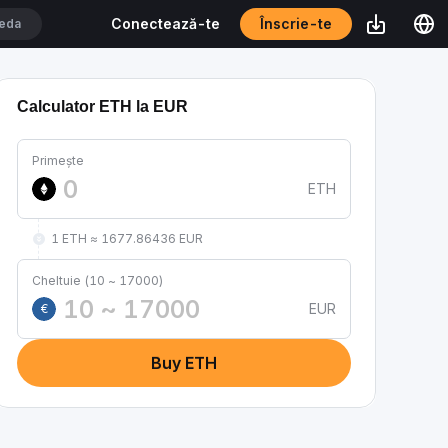
Înscrie-te
Conectează-te
Calculator ETH la EUR
Primește
ETH
1 ETH ≈ 1677.86436 EUR
Cheltuie (10 ~ 17000)
EUR
€
Buy ETH