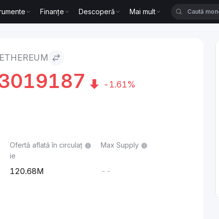
trumente
Finanțe
Descoperă
Mai mult
 ETHEREUM
43019187
-1.61%
Ofertă aflată în circulaț
Max Supply
ie
120.68M
--