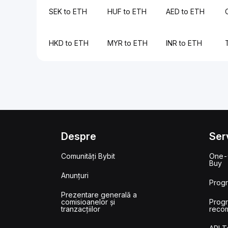
SEK to ETH
HUF to ETH
AED to ETH
HKD to ETH
MYR to ETH
INR to ETH
Despre
Serv
Comunități Bybit
One-
Buy
Anunțuri
Prog
Prezentare generală a
comisioanelor și
Prog
tranzacțiilor
reco