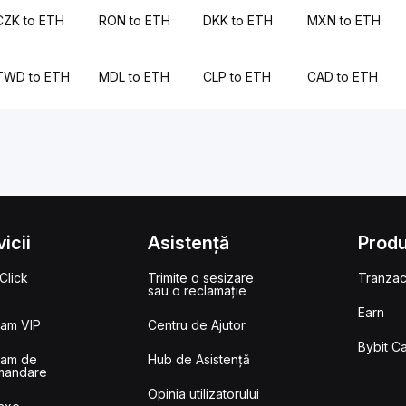
CZK to ETH
RON to ETH
DKK to ETH
MXN to ETH
TWD to ETH
MDL to ETH
CLP to ETH
CAD to ETH
icii
Asistență
Prod
Click
Trimite o sesizare
Tranzac
sau o reclamație
Earn
ram VIP
Centru de Ajutor
Bybit C
ram de
Hub de Asistență
mandare
Opinia utilizatorului