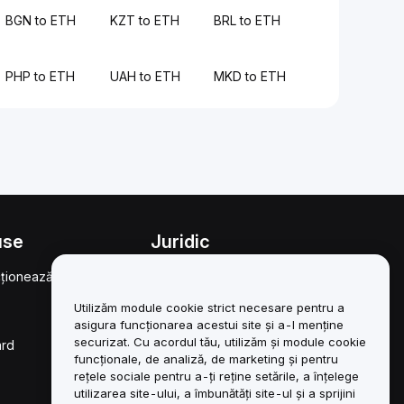
BGN to ETH
KZT to ETH
BRL to ETH
PHP to ETH
UAH to ETH
MKD to ETH
use
Juridic
ționează
Politica privind
conflictele de interese
Utilizăm module cookie strict necesare pentru a
Rezumatul Politicii de
asigura funcționarea acestui site și a-l menține
custodie și administrare
securizat. Cu acordul tău, utilizăm și module cookie
ard
funcționale, de analiză, de marketing și pentru
Informații ESG
rețele sociale pentru a-ți reține setările, a înțelege
utilizarea site-ului, a îmbunătăți site-ul și a sprijini