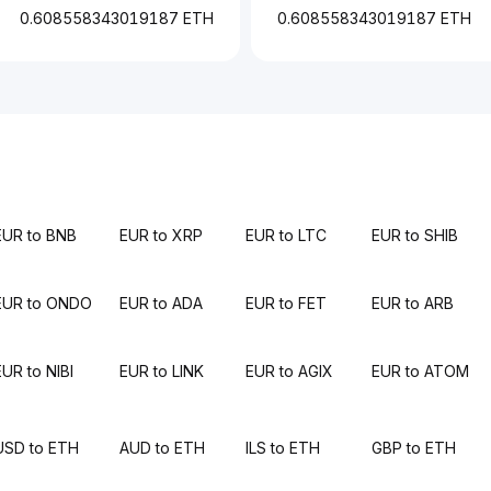
0.608558343019187 ETH
0.608558343019187 ETH
EUR to BNB
EUR to XRP
EUR to LTC
EUR to SHIB
EUR to ONDO
EUR to ADA
EUR to FET
EUR to ARB
EUR to NIBI
EUR to LINK
EUR to AGIX
EUR to ATOM
USD to ETH
AUD to ETH
ILS to ETH
GBP to ETH