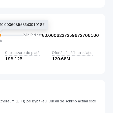
nat €0.000608558343019187
24h Ridicat
€
0.0006227259672706106
th
Capitalizare de piață
Ofertă aflată în circulație
198.12B
120.68M
 Ethereum (ETH) pe Bybit-eu. Cursul de schimb actual este