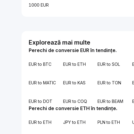
1000 EUR
Explorează mai multe
Perechi de conversie EUR în tendințe.
EUR to BTC
EUR to ETH
EUR to SOL
EUR to MATIC
EUR to KAS
EUR to TON
EUR to DOT
EUR to COQ
EUR to BEAM
Perechi de conversie ETH în tendințe.
EUR to ETH
JPY to ETH
PLN to ETH