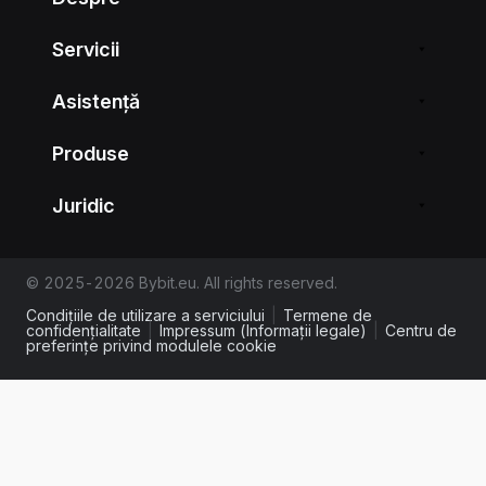
Servicii
Asistență
Produse
Juridic
© 2025-2026 Bybit.eu. All rights reserved.
Condițiile de utilizare a serviciului
|
Termene de
confidențialitate
|
Impressum (Informații legale)
|
Centru de
preferințe privind modulele cookie