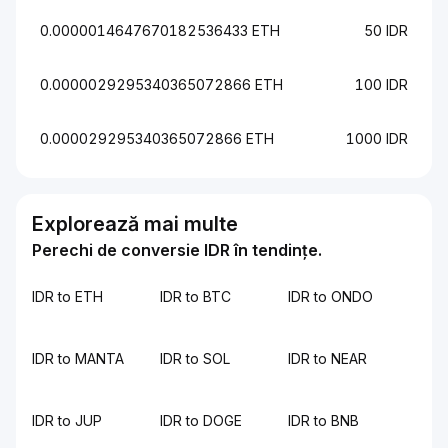
0.0000014647670182536433 ETH
50 IDR
0.0000029295340365072866 ETH
100 IDR
0.000029295340365072866 ETH
1000 IDR
Explorează mai multe
Perechi de conversie IDR în tendințe.
IDR to ETH
IDR to BTC
IDR to ONDO
IDR to MANTA
IDR to SOL
IDR to NEAR
IDR to JUP
IDR to DOGE
IDR to BNB