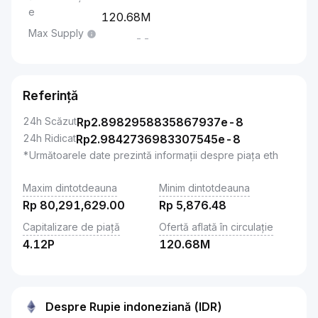
e
120.68M
Max Supply
--
Referință
24h Scăzut
Rp
2.8982958835867937e-8
24h Ridicat
Rp
2.9842736983307545e-8
*Următoarele date prezintă informații despre piața eth
Maxim dintotdeauna
Minim dintotdeauna
Rp
80,291,629.00
Rp
5,876.48
Capitalizare de piață
Ofertă aflată în circulație
4.12P
120.68M
Despre Rupie indoneziană (IDR)