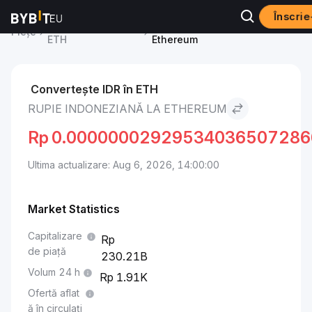
Înscrie
Ethereum Price
Rupie indoneziană to
Piețe
ETH
Ethereum
Convertește IDR în ETH
RUPIE INDONEZIANĂ LA ETHEREUM
Rp
0.00000002929534036507286
Ultima actualizare: Aug 6, 2026, 14:00:00
Market Statistics
Capitalizare
de piață
230.21B
Volum 24 h
1.91K
Ofertă aflat
ă în circulați