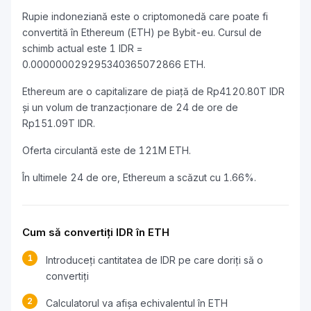
Rupie indoneziană este o criptomonedă care poate fi
convertită în Ethereum (ETH) pe Bybit-eu. Cursul de
schimb actual este 1 IDR =
0.000000029295340365072866 ETH.
Ethereum are o capitalizare de piață de Rp4120.80T IDR
și un volum de tranzacționare de 24 de ore de
Rp151.09T IDR.
Oferta circulantă este de 121M ETH.
În ultimele 24 de ore, Ethereum a scăzut cu 1.66%.
Cum să convertiți IDR în ETH
1
Introduceți cantitatea de IDR pe care doriți să o
convertiți
2
Calculatorul va afișa echivalentul în ETH