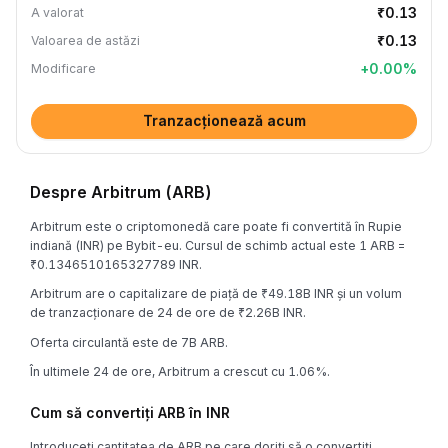
₹0.13
A valorat
₹0.13
Valoarea de astăzi
+
0.00
%
Modificare
Tranzacționează acum
Despre Arbitrum (ARB)
Arbitrum este o criptomonedă care poate fi convertită în Rupie
indiană (INR) pe Bybit-eu. Cursul de schimb actual este 1 ARB =
₹0.1346510165327789 INR.
Arbitrum are o capitalizare de piață de ₹49.18B INR și un volum
de tranzacționare de 24 de ore de ₹2.26B INR.
Oferta circulantă este de 7B ARB.
În ultimele 24 de ore, Arbitrum a crescut cu 1.06%.
Cum să convertiți ARB în INR
Introduceți cantitatea de ARB pe care doriți să o convertiți