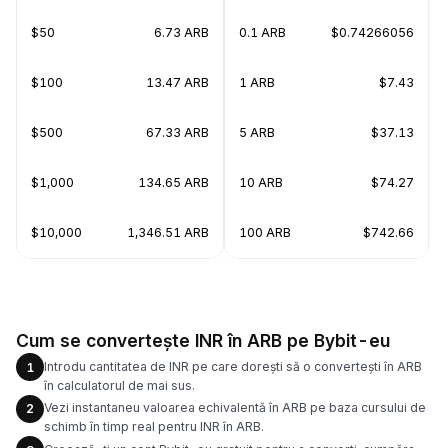
$50
6.73 ARB
0.1 ARB
$0.74266056
$100
13.47 ARB
1 ARB
$7.43
$500
67.33 ARB
5 ARB
$37.13
$1,000
134.65 ARB
10 ARB
$74.27
$10,000
1,346.51 ARB
100 ARB
$742.66
Cum se convertește INR în ARB pe Bybit-eu
Introdu cantitatea de INR pe care dorești să o convertești în ARB
1
în calculatorul de mai sus.
Vezi instantaneu valoarea echivalentă în ARB pe baza cursului de
2
schimb în timp real pentru INR în ARB.