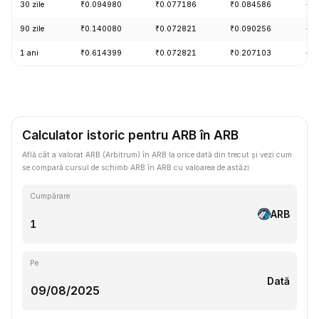
30 zile
₹0.094980
₹0.077186
₹0.084586
-1
90 zile
₹0.140080
₹0.072821
₹0.090256
-2.
1 ani
₹0.614399
₹0.072821
₹0.207103
-8
Calculator istoric pentru ARB în ARB
Află cât a valorat ARB (Arbitrum) în ARB la orice dată din trecut și vezi cum
se compară cursul de schimb ARB în ARB cu valoarea de astăzi.
Cumpărare
ARB
Pe
Dată