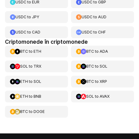
USDC
to
EUR
USDC
to
GBP
USDC
to
JPY
USDC
to
AUD
USDC
to
CAD
USDC
to
CHF
Criptomonede în criptomonede
BTC
to
ETH
BTC
to
ADA
SOL
to
TRX
BTC
to
SOL
ETH
to
SOL
BTC
to
XRP
ETH
to
BNB
SOL
to
AVAX
BTC
to
DOGE