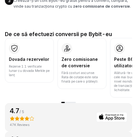
Creează-ți un cont Bybit-eu gratuit pentru a converti, cumpăra,
3
vinde sau tranzacționa crypto cu
zero comisioane de conversie
.
De ce să efectuezi conversii pe Bybit-eu
Dovada rezervelor
Zero comisioane
Peste 86 m
de conversie
utilizatori
Rezerve 1:1 verificate
lunar cu dovada Merkle pe
Fără costuri ascunse.
Alătură-te une
lanț.
Rata de cotație este rata
cele mai bune 
finală pe care o plătești.
nivel mondial
de tranzacționa
lichiditate.
4.7
/ 5
47K Reviews