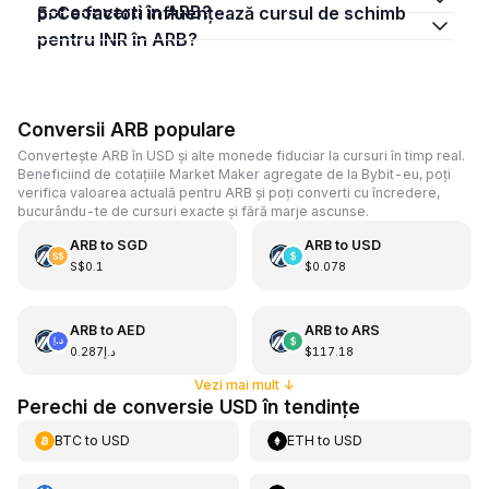
pot converti în ARB?
5. Ce factori influențează cursul de schimb
pentru INR în ARB?
Conversii ARB populare
Convertește ARB în USD și alte monede fiduciar la cursuri în timp real.
Beneficiind de cotațiile Market Maker agregate de la Bybit-eu, poți
verifica valoarea actuală pentru ARB și poți converti cu încredere,
bucurându-te de cursuri exacte și fără marje ascunse.
ARB
to
SGD
ARB
to
USD
S$0.1
$0.078
ARB
to
AED
ARB
to
ARS
د.إ0.287
$117.18
Vezi mai mult
↓
Perechi de conversie USD în tendințe
BTC
to
USD
ETH
to
USD