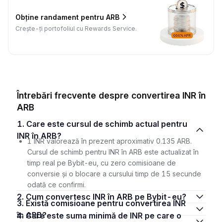
Obține randament pentru ARB
Crește-ți portofoliul cu Rewards Service.
Întrebări frecvente despre convertirea INR în
ARB
1. Care este cursul de schimb actual pentru
INR în ARB?
1 INR valorează în prezent aproximativ 0.135 ARB.
Cursul de schimb pentru INR în ARB este actualizat în
timp real pe Bybit-eu, cu zero comisioane de
conversie și o blocare a cursului timp de 15 secunde
odată ce confirmi.
2. Cum convertesc INR în ARB pe Bybit-eu?
3. Există comisioane pentru convertirea INR
în ARB?
4. Care este suma minimă de INR pe care o