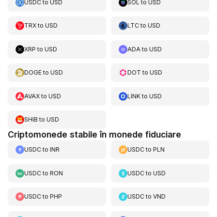
USDC
to
USD
SOL
to
USD
TRX
to
USD
LTC
to
USD
XRP
to
USD
ADA
to
USD
DOGE
to
USD
DOT
to
USD
AVAX
to
USD
LINK
to
USD
SHIB
to
USD
Criptomonede stabile în monede fiduciare
USDC
to
INR
USDC
to
PLN
USDC
to
RON
USDC
to
USD
USDC
to
PHP
USDC
to
VND