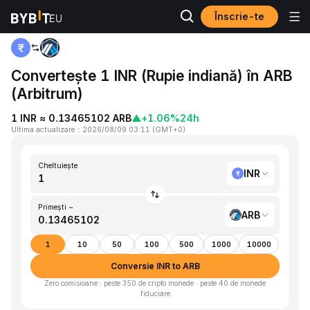
Înscrie-te
Acasă
INR to ARB
Convertește 1 INR (Rupie indiană) în ARB
(Arbitrum)
1 INR ≈ 0.13465102 ARB
▲
+1.06%
24h
Ultima actualizare
：
2026/08/09 03:11
(
GMT+0
)
Cheltuiește
INR
Primești ~
ARB
1
10
50
100
500
1000
10000
Conversie INR to ARB
Zero comisioane · peste 350 de cripto monede · peste 40 de monede
fiduciare