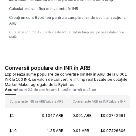
Calculatorul va afișa echivalentul în INR
Creați un cont Bybit-eu pentru a cumpăra, vinde sau tranzacționa
ARB
Cursul de schimb ARB la INR este actualizat în timp real pe baza datelor de
piață.
Conversii populare din INR în ARB
Explorează sume populare de convertire din INR în ARB, de la 0,001
INR la 100 INR, cu valori de convertire în timp real bazate pe cotațiile
Market Maker agregate de la Bybit-eu.
Acum
Acum 24 de ore
Acum 1 lună
În urmă cu 1 an
Convertește INR în ARB
Valoare ARB
Convertește ARB în INR
Valoare INR
$1
0.1347 ARB
0.001 ARB
$0.00742661
$10
1.35 ARB
0.01 ARB
$0.07426606