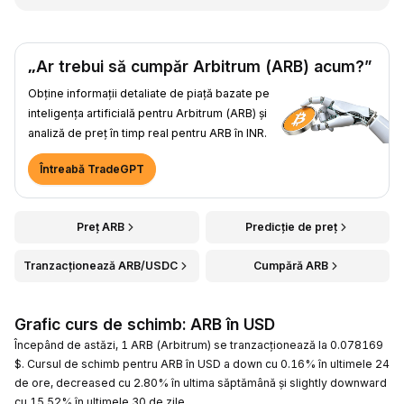
„Ar trebui să cumpăr Arbitrum (ARB) acum?”
Obține informații detaliate de piață bazate pe
inteligența artificială pentru Arbitrum (ARB) și
analiză de preț în timp real pentru ARB în INR.
Întreabă TradeGPT
Preț ARB
Predicție de preț
Tranzacționează ARB/USDC
Cumpără ARB
Grafic curs de schimb: ARB în USD
Începând de astăzi, 1 ARB (Arbitrum) se tranzacționează la 0.078169
$. Cursul de schimb pentru ARB în USD a down cu 0.16% în ultimele 24
de ore, decreased cu 2.80% în ultima săptămână și slightly downward
cu 15.52% în ultimele 30 de zile.