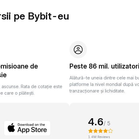
sii pe Bybit-eu
omisioane de
Peste 86 mil. utilizator
ie
Alătură-te uneia dintre cele mai 
platforme la nivel mondial după v
i ascunse. Rata de cotație este
tranzacționare și lichiditate.
pe care o plătești.
4.6
/ 5
1.4M Reviews