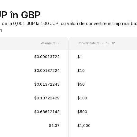
UP în GBP
de la 0,001 JUP la 100 JUP, cu valori de convertire în timp real ba
n
Valoare GBP
Convertește GBP în JUP
$0.00013722
$1
$0.00137224
$10
$0.01372243
$50
$0.13722429
$100
$0.68612143
$500
$1.37
$1,000