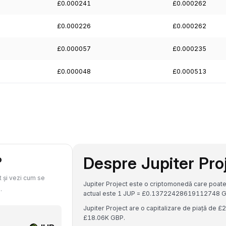
£0.000241
£0.000262
£0.000226
£0.000262
£0.000057
£0.000235
£0.000048
£0.000513
Despre Jupiter Pro
P
t și vezi cum se
Jupiter Project este o criptomonedă care poate
.
actual este 1 JUP = £0.13722428619112748 G
Jupiter Project are o capitalizare de piață de 
£18.06K GBP.