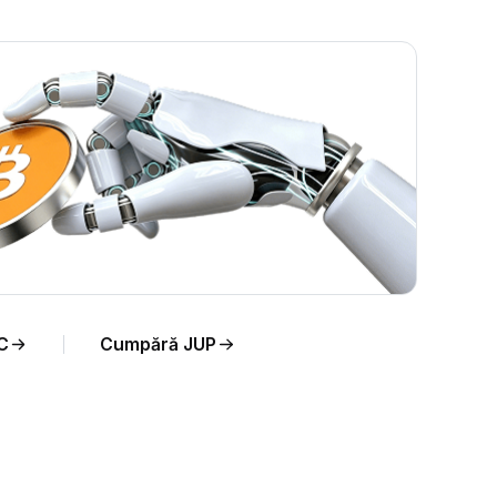
eal
C
Cumpără JUP