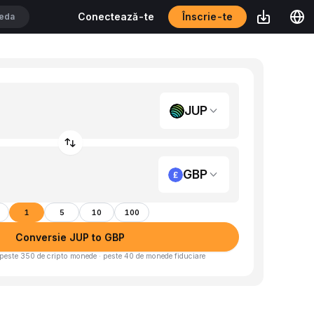
Înscrie-te
Conectează-te
JUP
GBP
1
5
10
100
Conversie JUP to GBP
peste 350 de cripto monede · peste 40 de monede fiduciare