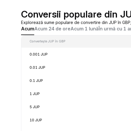
Conversii populare din J
Explorează sume populare de convertire din JUP în GBP, 
Acum
Acum 24 de ore
Acum 1 lună
În urmă cu 1 a
Convertește JUP în GBP
0.001 JUP
0.01 JUP
0.1 JUP
1 JUP
5 JUP
10 JUP