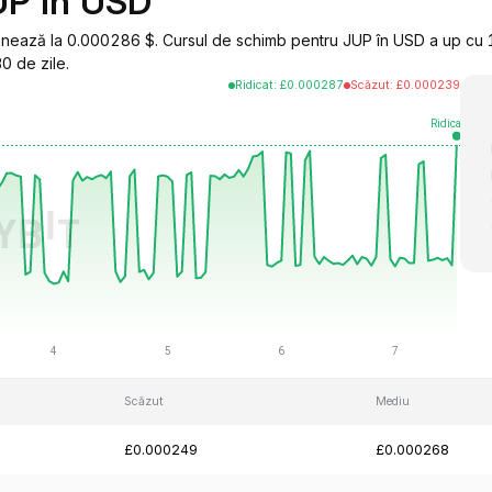
UP în USD
ionează la 0.000286 $. Cursul de schimb pentru JUP în USD a up cu 
0 de zile.
Ridicat
:
£
0.000287
Scăzut
:
£
0.000239
Scăzut
Mediu
£0.000249
£0.000268