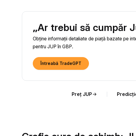
„Ar trebui să cumpăr 
Obține informații detaliate de piață bazate pe inte
pentru JUP în GBP.
Întreabă TradeGPT
Preț JUP
Predicț