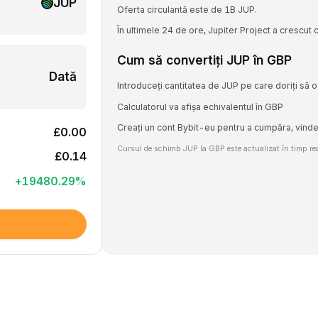
JUP
Oferta circulantă este de 1B JUP.
În ultimele 24 de ore, Jupiter Project a crescut
Cum să convertiți JUP în GBP
Dată
Introduceți cantitatea de JUP pe care doriți să o
Calculatorul va afișa echivalentul în GBP
Creați un cont Bybit-eu pentru a cumpăra, vind
£0.00
Cursul de schimb JUP la GBP este actualizat în timp real
£0.14
+
19480.29
%