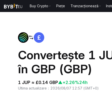
Buy Crypto
Piețe
Tranzacționează
Ins
Acasă
JUP to GBP
Convertește 1 JU
în GBP (GBP)
1 JUP ≈ £0.14 GBP
▲
+2.26%
24h
Ultima actualizare
：
2026/08/07 12:57
(
GMT+0
)