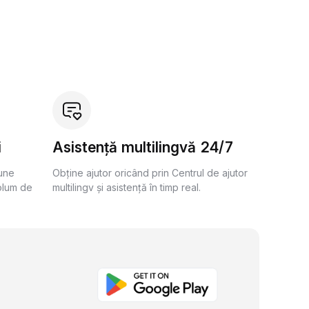
i
Asistență multilingvă 24/7
bune
Obține ajutor oricând prin Centrul de ajutor
olum de
multilingv și asistență în timp real.