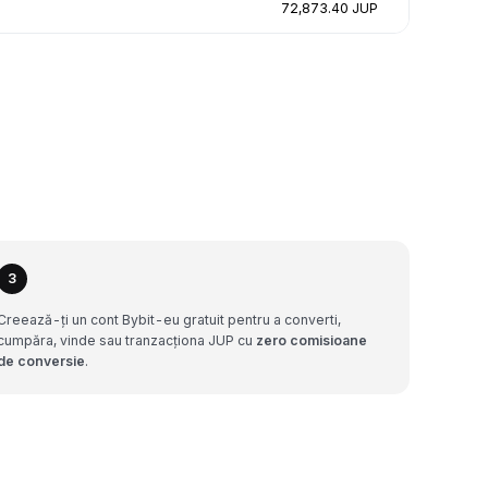
72,873.40 JUP
3
Creează-ți un cont Bybit-eu gratuit pentru a converti,
cumpăra, vinde sau tranzacționa JUP cu
zero comisioane
de conversie
.