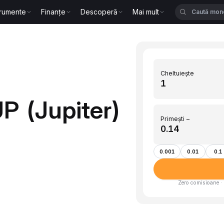
trumente
Finanțe
Descoperă
Mai mult
Cheltuiește
P (Jupiter)
Primești ~
0.001
0.01
0.1
Zero comisioane · 