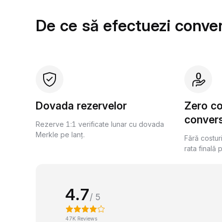
De ce să efectuezi conver
Dovada rezervelor
Zero c
convers
Rezerve 1:1 verificate lunar cu dovada
Merkle pe lanț.
Fără costur
rata finală 
4.7
/ 5
47K Reviews