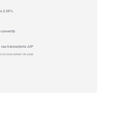
 cu 2.26%.
 convertiți
e sau tranzacționa JUP
 pe baza datelor de piață.