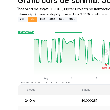
Grafic curs de schimb: J
Începând de astăzi, 1 JUP (Jupiter Project) se tranzacț
ultima săptămână și slightly upward cu 9.41% în ultimele 3
24H
7D
14D
30D
60D
200D
Ultima actualizare: 2026-08-07, 12:57 GMT+0
Perioadă
Ridicat
24 Ore
£0.000287