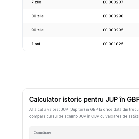
7 zile
£0.000287
30 zile
£0.000290
90 zile
£0.000295
1 ani
£0.001825
Calculator istoric pentru JUP în GB
Află cât a valorat JUP (Jupiter) în GBP la orice dată din trecu
compară cursul de schimb JUP în GBP cu valoarea de astăzi
Cumpărare