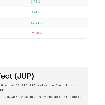
+3.46%
+9.41%
+51.34%
-70.86%
ject (JUP)
 fi convertită în GBP (GBP) pe Bybit-eu. Cursul de schimb
BP.
£211.93K GBP și un volum de tranzacționare de 24 de ore de