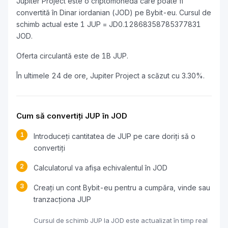
Jupiter Project este o criptomonedă care poate fi
convertită în Dinar iordanian (JOD) pe Bybit-eu. Cursul de
schimb actual este 1 JUP = JD0.12868358785377831
JOD.
Oferta circulantă este de 1B JUP.
În ultimele 24 de ore, Jupiter Project a scăzut cu 3.30%.
Cum să convertiți JUP în JOD
1
Introduceți cantitatea de JUP pe care doriți să o
convertiți
2
Calculatorul va afișa echivalentul în JOD
3
Creați un cont Bybit-eu pentru a cumpăra, vinde sau
tranzacționa JUP
Cursul de schimb JUP la JOD este actualizat în timp real