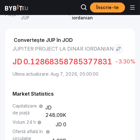
Înscrie-te
Jupiter Project Price
Jupiter Project to Dinar
Piețe
JUP
iordanian
Convertește JUP în JOD
JUPITER PROJECT LA DINAR IORDANIAN
JD
0.12868358785377831
-3.30%
Ultima actualizare: Aug 7, 2026, 05:00:00
Market Statistics
Capitalizare
de piață
248.09K
Volum 24 h
0
Ofertă aflată în
circulație