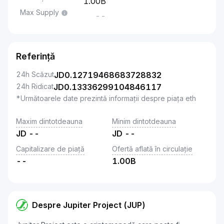
1.00B
Max Supply
--
Referință
24h Scăzut
JD
0.12719468683728832
24h Ridicat
JD
0.13336299104846117
*Următoarele date prezintă informații despre piața eth
Maxim dintotdeauna
Minim dintotdeauna
JD
--
JD
--
Capitalizare de piață
Ofertă aflată în circulație
--
1.00B
Despre Jupiter Project (JUP)