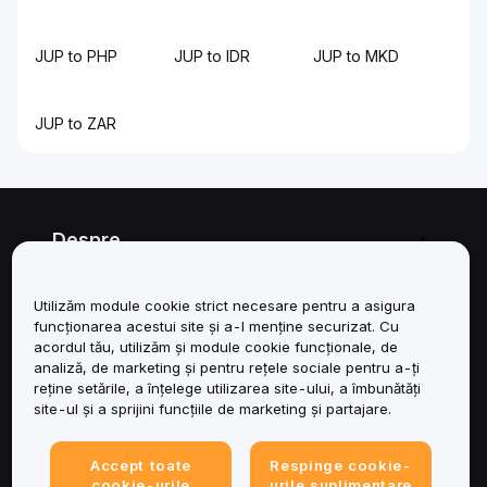
JUP to PHP
JUP to IDR
JUP to MKD
JUP to ZAR
Despre
Servicii
Utilizăm module cookie strict necesare pentru a asigura
funcționarea acestui site și a-l menține securizat. Cu
Asistență
acordul tău, utilizăm și module cookie funcționale, de
analiză, de marketing și pentru rețele sociale pentru a-ți
reține setările, a înțelege utilizarea site-ului, a îmbunătăți
Produse
site-ul și a sprijini funcțiile de marketing și partajare.
Juridic
Accept toate
Respinge cookie-
cookie-urile
urile suplimentare