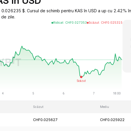
AS în USD
a 0.026235 $. Cursul de schimb pentru KAS în USD a up cu 2.42% în
de zile.
Ridicat
:
CHF
0.027353
Scăzut
:
CHF
0.025315
Scăzut
Mediu
CHF0.025627
CHF0.025922