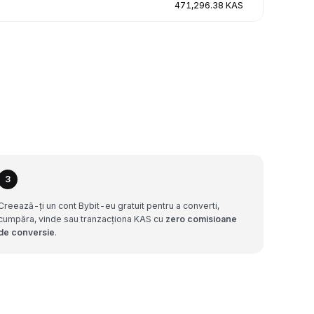
471,296.38 KAS
3
Creează-ți un cont Bybit-eu gratuit pentru a converti,
cumpăra, vinde sau tranzacționa KAS cu
zero comisioane
de conversie
.