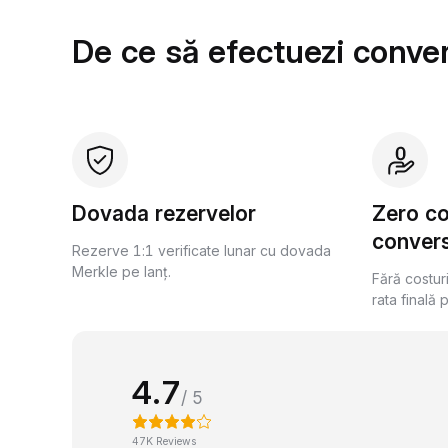
De ce să efectuezi conver
Dovada rezervelor
Zero c
convers
Rezerve 1:1 verificate lunar cu dovada
Merkle pe lanț.
Fără costur
rata finală 
4.7
/ 5
47K Reviews