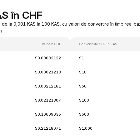
AS în CHF
de la 0,001 KAS la 100 KAS, cu valori de convertire în timp real ba
n
Valoare CHF
Convertește CHF în KAS
$0.00002122
$1
$0.00021218
$10
$0.00212181
$50
$0.02121807
$100
$0.10609035
$500
$0.21218071
$1,000