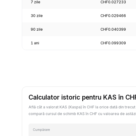
7 zile
CHF0.027233
30 zile
CHF0.029466
90 zile
CHF0.040399
1 ani
CHF0.099309
Calculator istoric pentru KAS în CH
Află cât a valorat KAS (Kaspa) în CHF la orice dată din trecut
compară cursul de schimb KAS în CHF cu valoarea de astăzi
Cumpărare