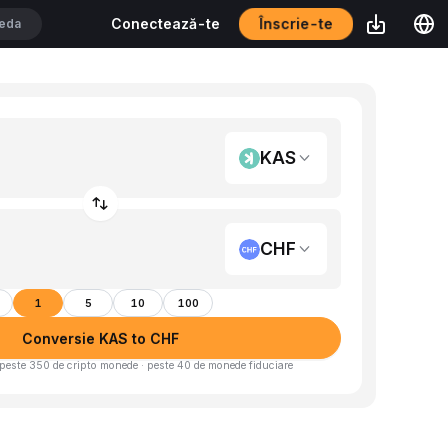
Înscrie-te
Conectează-te
KAS
CHF
1
5
10
100
Conversie KAS to CHF
peste 350 de cripto monede · peste 40 de monede fiduciare