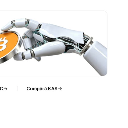
eal
DC
Cumpără KAS