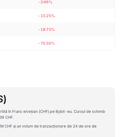
-3.66%
-10.25%
-18.73%
-70.50%
S)
tită în Franc elvețian (CHF) pe Bybit-eu. Cursul de schimb
36 CHF.
3M CHF și un volum de tranzacționare de 24 de ore de