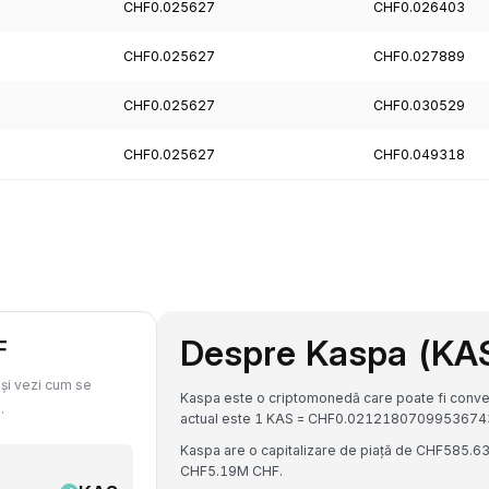
CHF0.025627
CHF0.026403
CHF0.025627
CHF0.027889
CHF0.025627
CHF0.030529
CHF0.025627
CHF0.049318
Despre Kaspa (KA
F
 și vezi cum se
Kaspa este o criptomonedă care poate fi conver
.
actual este 1 KAS = CHF0.0212180709953674
Kaspa are o capitalizare de piață de CHF585.6
CHF5.19M CHF.