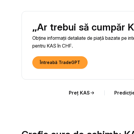
„Ar trebui să cumpăr 
Obține informații detaliate de piață bazate pe int
pentru KAS în CHF.
Întreabă TradeGPT
Preț KAS
Predicți