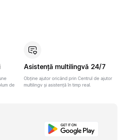
i
Asistență multilingvă 24/7
bune
Obține ajutor oricând prin Centrul de ajutor
olum de
multilingv și asistență în timp real.