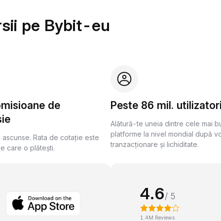
sii pe Bybit-eu
omisioane de
Peste 86 mil. utilizator
ie
Alătură-te uneia dintre cele mai 
platforme la nivel mondial după v
i ascunse. Rata de cotație este
tranzacționare și lichiditate.
pe care o plătești.
4.6
/ 5
1.4M Reviews