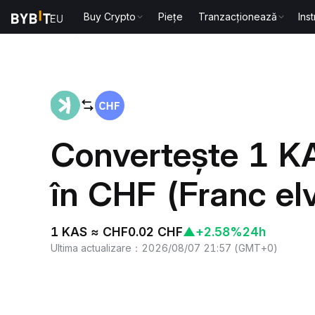
Buy Crypto
Piețe
Tranzacționează
Ins
Acasă
KAS to CHF
Convertește 1 K
în CHF (Franc el
1 KAS ≈ CHF0.02 CHF
▲
+2.58%
24h
Ultima actualizare
：
2026/08/07 21:57
(
GMT+0
)