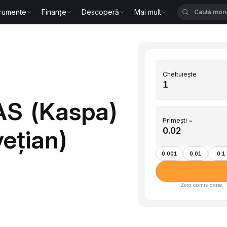
trumente
Finanțe
Descoperă
Mai mult
Cheltuiește
AS (Kaspa)
Primești ~
vețian)
0.001
0.01
0.1
Zero comisioane · 