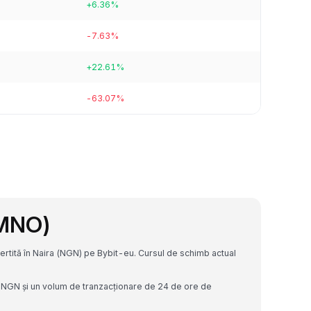
+6.36%
-7.63%
+22.61%
-63.07%
KMNO)
rtită în Naira (NGN) pe Bybit-eu. Cursul de schimb actual
 NGN și un volum de tranzacționare de 24 de ore de