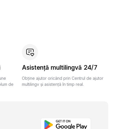
i
Asistență multilingvă 24/7
bune
Obține ajutor oricând prin Centrul de ajutor
olum de
multilingv și asistență în timp real.