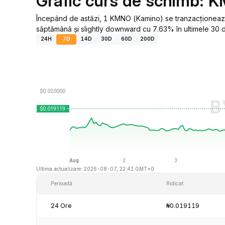
Grafic curs de schimb: 
Începând de astăzi, 1 KMNO (Kamino) se tranzacționează
săptămână și slightly downward cu 7.63% în ultimele 30 d
24H
7D
14D
30D
60D
200D
Ultima actualizare: 2026-08-07, 22:41 GMT+0
Perioadă
Ridicat
24 Ore
₦0.019119