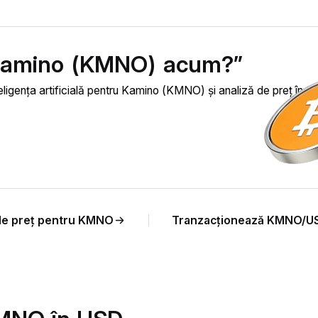
 Kamino (KMNO) acum?”
eligența artificială pentru Kamino (KMNO) și analiză de preț în ti
 de preț pentru KMNO
Tranzacționează KMNO/U