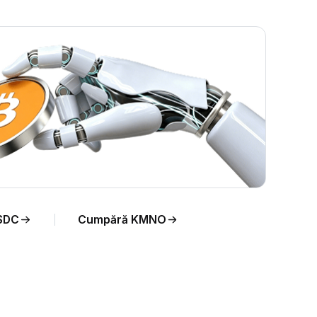
mp
SDC
Cumpără KMNO