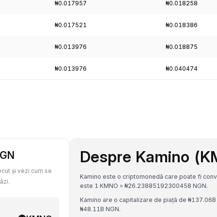
₦0.017957
₦0.018258
₦0.017521
₦0.018386
₦0.013976
₦0.018875
₦0.013976
₦0.040474
Despre Kamino (
NGN
ecut și vezi cum se
Kamino este o criptomonedă care poate fi conve
ăzi.
este 1 KMNO = ₦26.23885192300458 NGN.
Kamino are o capitalizare de piață de ₦137.06B
₦48.11B NGN.