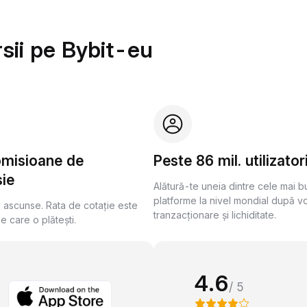
sii pe Bybit-eu
omisioane de
Peste 86 mil. utilizator
ie
Alătură-te uneia dintre cele mai 
platforme la nivel mondial după v
i ascunse. Rata de cotație este
tranzacționare și lichiditate.
pe care o plătești.
4.6
/ 5