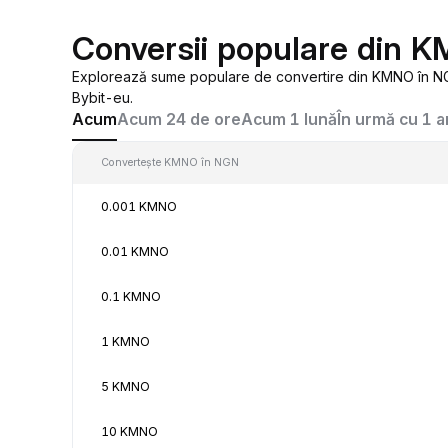
Conversii populare din 
Explorează sume populare de convertire din KMNO în NGN
Bybit-eu.
Acum
Acum 24 de ore
Acum 1 lună
În urmă cu 1 a
Convertește KMNO în NGN
0.001 KMNO
0.01 KMNO
0.1 KMNO
1 KMNO
5 KMNO
10 KMNO