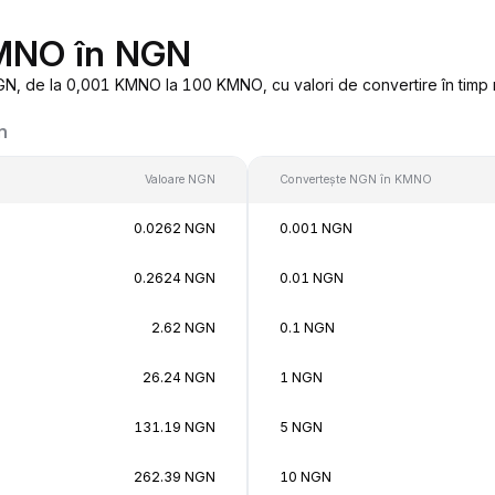
KMNO în NGN
, de la 0,001 KMNO la 100 KMNO, cu valori de convertire în timp r
n
Valoare NGN
Convertește NGN în KMNO
0.0262 NGN
0.001 NGN
0.2624 NGN
0.01 NGN
2.62 NGN
0.1 NGN
26.24 NGN
1 NGN
131.19 NGN
5 NGN
262.39 NGN
10 NGN