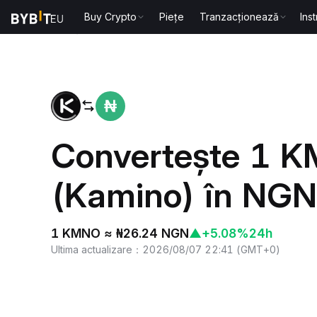
Buy Crypto
Piețe
Tranzacționează
Ins
Acasă
KMNO to NGN
Convertește 1 
(Kamino) în NGN
1 KMNO ≈ ₦26.24 NGN
▲
+5.08%
24h
Ultima actualizare
：
2026/08/07 22:41
(
GMT+0
)