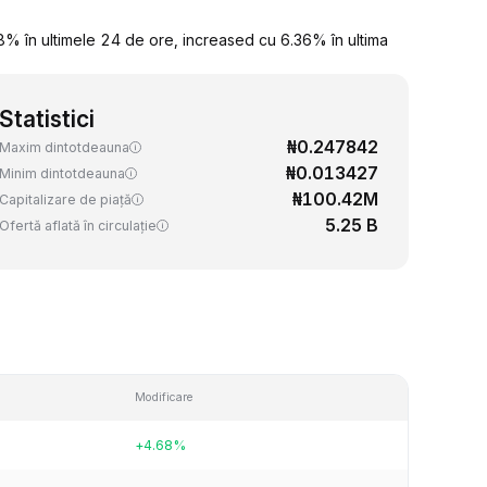
 în ultimele 24 de ore, increased cu 6.36% în ultima
Statistici
₦0.247842
Maxim dintotdeauna
₦0.013427
Minim dintotdeauna
₦100.42M
Capitalizare de piață
5.25 B
Ofertă aflată în circulație
Modificare
+4.68%