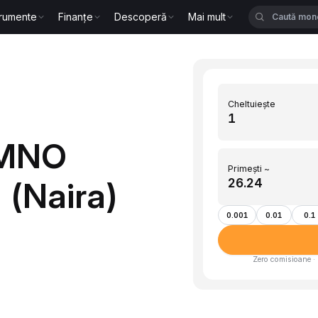
trumente
Finanțe
Descoperă
Mai mult
Cheltuiește
KMNO
Primești ~
 (Naira)
0.001
0.01
0.1
Zero comisioane · 