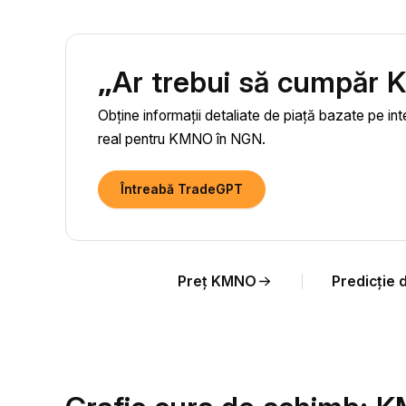
„Ar trebui să cumpăr
Obține informații detaliate de piață bazate pe int
real pentru KMNO în NGN.
Întreabă TradeGPT
Preț KMNO
Predicție