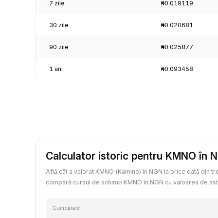
7 zile
₦0.019119
30 zile
₦0.020681
90 zile
₦0.025877
1 ani
₦0.093458
Calculator istoric pentru KMNO în 
Află cât a valorat KMNO (Kamino) în NGN la orice dată din tr
compară cursul de schimb KMNO în NGN cu valoarea de ast
Cumpărare