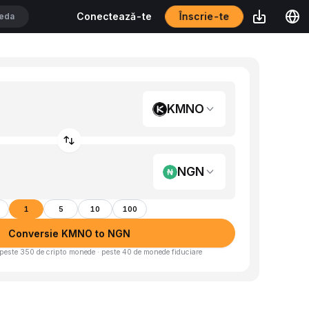
Înscrie-te
Conectează-te
KMNO
NGN
1
5
10
100
Conversie KMNO to NGN
peste 350 de cripto monede · peste 40 de monede fiduciare