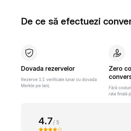
De ce să efectuezi conver
Dovada rezervelor
Zero c
convers
Rezerve 1:1 verificate lunar cu dovada
Merkle pe lanț.
Fără costur
rata finală 
4.7
/ 5