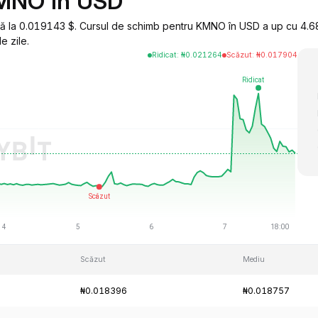
KMNO în USD
 la 0.019143 $. Cursul de schimb pentru KMNO în USD a up cu 4.68%
e zile.
Ridicat
:
₦
0.021264
Scăzut
:
₦
0.017904
Scăzut
Mediu
₦0.018396
₦0.018757