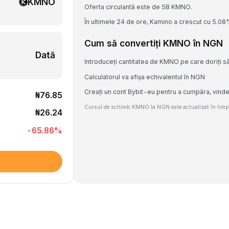
KMNO
Oferta circulantă este de 5B KMNO.
În ultimele 24 de ore, Kamino a crescut cu 5.08
Cum să convertiți KMNO în NGN
Dată
Introduceți cantitatea de KMNO pe care doriți să
Calculatorul va afișa echivalentul în NGN
Creați un cont Bybit-eu pentru a cumpăra, vin
₦76.85
Cursul de schimb KMNO la NGN este actualizat în timp r
₦26.24
-65.86
%