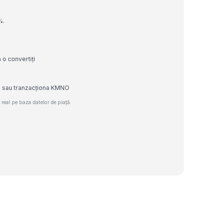
%.
 o convertiți
de sau tranzacționa KMNO
eal pe baza datelor de piață.