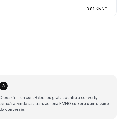
3.81 KMNO
3
Creează-ți un cont Bybit-eu gratuit pentru a converti,
cumpăra, vinde sau tranzacționa KMNO cu
zero comisioane
de conversie
.