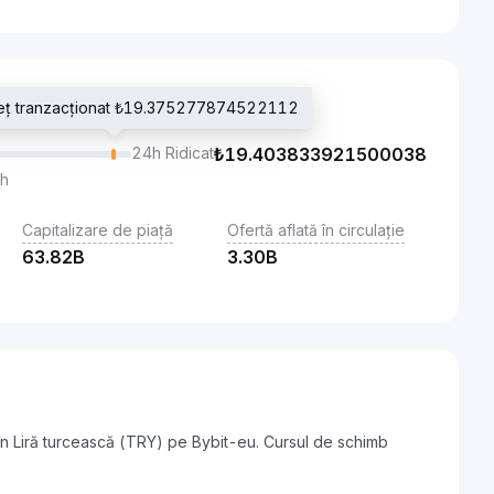
preț tranzacționat ₺19.375277874522112
24h Ridicat
₺
19.403833921500038
th
Capitalizare de piață
Ofertă aflată în circulație
63.82B
3.30B
în Liră turcească (TRY) pe Bybit-eu. Cursul de schimb