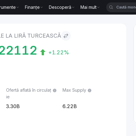
trumente
Finanțe
Descoperă
Mai mult
E LA LIRĂ TURCEASCĂ
22112
+1.22%
Ofertă aflată în circulaț
Max Supply
ie
3.30B
6.22B