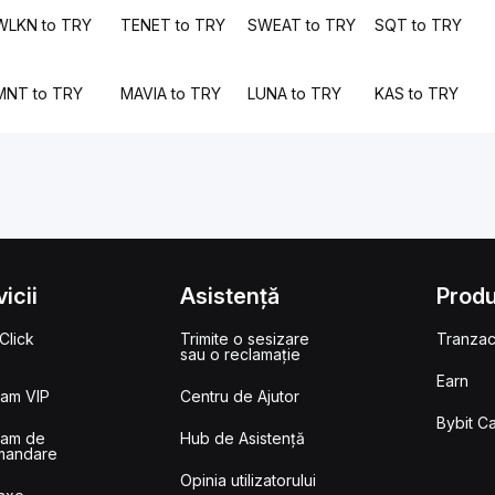
WLKN to TRY
TENET to TRY
SWEAT to TRY
SQT to TRY
MNT to TRY
MAVIA to TRY
LUNA to TRY
KAS to TRY
icii
Asistență
Prod
Click
Trimite o sesizare
Tranzac
sau o reclamație
Earn
ram VIP
Centru de Ajutor
Bybit C
ram de
Hub de Asistență
mandare
Opinia utilizatorului