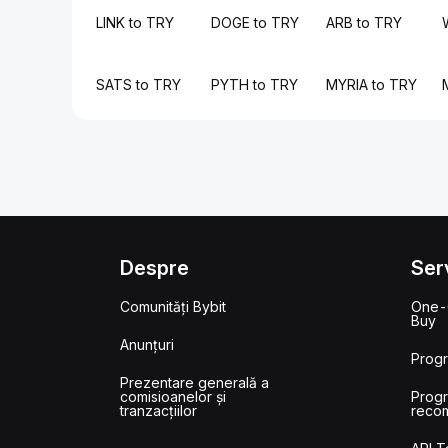
LINK to TRY
DOGE to TRY
ARB to TRY
SATS to TRY
PYTH to TRY
MYRIA to TRY
Despre
Serv
Comunități Bybit
One-
Buy
Anunțuri
Prog
Prezentare generală a
comisioanelor și
Prog
tranzacțiilor
reco