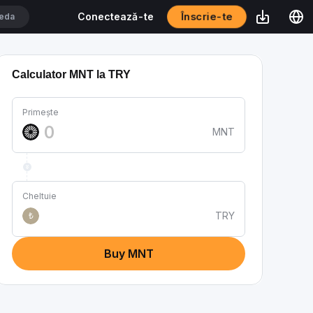
Înscrie-te
Conectează-te
Calculator MNT la TRY
Primește
MNT
Cheltuie
TRY
₺
Buy MNT