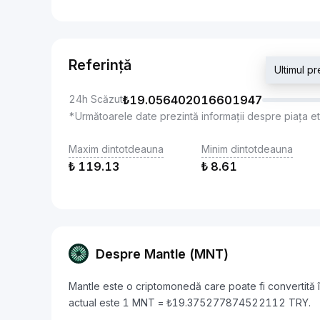
Referință
Ultimul 
24h Scăzut
₺
19.056402016601947
*Următoarele date prezintă informații despre piața e
Maxim dintotdeauna
Minim dintotdeauna
₺
119.13
₺
8.61
Despre Mantle (MNT)
Mantle este o criptomonedă care poate fi convertită 
actual este 1 MNT = ₺19.375277874522112 TRY.