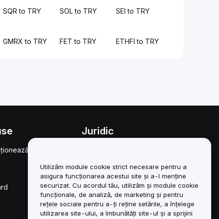
SQR to TRY
SOL to TRY
SEI to TRY
GMRX to TRY
FET to TRY
ETHFI to TRY
use
Juridic
ționează
Politica privind
conflictele de interese
Utilizăm module cookie strict necesare pentru a
Rezumatul Politicii de
asigura funcționarea acestui site și a-l menține
custodie și administrare
securizat. Cu acordul tău, utilizăm și module cookie
ard
funcționale, de analiză, de marketing și pentru
Informații ESG
rețele sociale pentru a-ți reține setările, a înțelege
utilizarea site-ului, a îmbunătăți site-ul și a sprijini