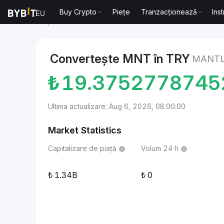
Buy Crypto
Piețe
Tranzacționează
Ins
Piețe
Mantle Price MNT
Mantle to Liră turcească
Convertește MNT în TRY
MANTL
₺
19.3752778745
Ultima actualizare: Aug 6, 2026, 08:00:00
Market Statistics
Capitalizare de piață
Volum 24 h
1.34B
0