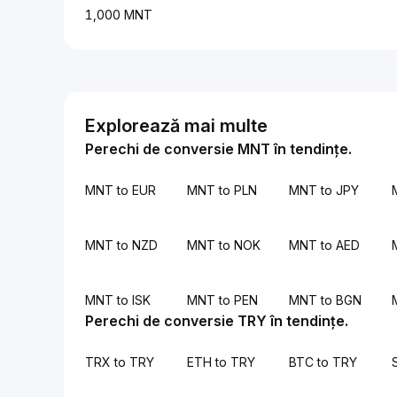
1,000 MNT
Explorează mai multe
Perechi de conversie MNT în tendințe.
MNT to EUR
MNT to PLN
MNT to JPY
MNT to NZD
MNT to NOK
MNT to AED
MNT to ISK
MNT to PEN
MNT to BGN
Perechi de conversie TRY în tendințe.
TRX to TRY
ETH to TRY
BTC to TRY