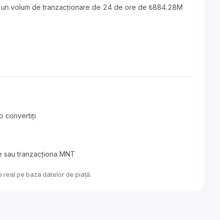
și un volum de tranzacționare de 24 de ore de ₺884.28M
o convertiți
de sau tranzacționa MNT
 real pe baza datelor de piață.