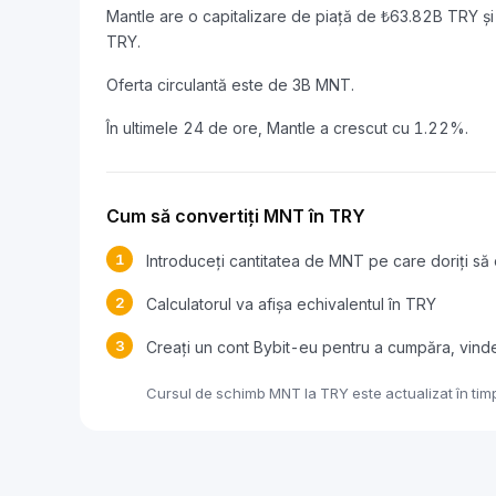
Mantle are o capitalizare de piață de ₺63.82B TRY 
TRY.
Oferta circulantă este de 3B MNT.
În ultimele 24 de ore, Mantle a crescut cu 1.22%.
Cum să convertiți MNT în TRY
1
Introduceți cantitatea de MNT pe care doriți să 
2
Calculatorul va afișa echivalentul în TRY
3
Creați un cont Bybit-eu pentru a cumpăra, vin
Cursul de schimb MNT la TRY este actualizat în timp