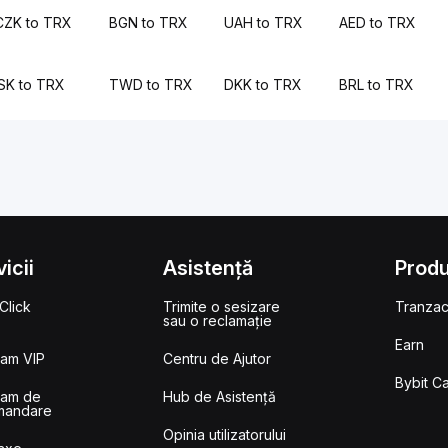
CZK to TRX
BGN to TRX
UAH to TRX
AED to TRX
ISK to TRX
TWD to TRX
DKK to TRX
BRL to TRX
icii
Asistență
Prod
Click
Trimite o sesizare
Tranzac
sau o reclamație
Earn
ram VIP
Centru de Ajutor
Bybit C
ram de
Hub de Asistență
mandare
Opinia utilizatorului