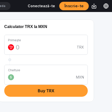
Înscrie-te
Conectează-te
Calculator TRX la MXN
Primește
TRX
Cheltuie
MXN
$
Buy TRX