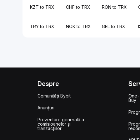
KZT to TRX
CHF to TRX
RON to TRX
TRY to TRX
NOK to TRX
GEL to TRX
Despre
Serv
Comunități Bybit
One-
Buy
Anunțuri
Prog
Prezentare generală a
comisioanelor și
Prog
tranzacțiilor
reco