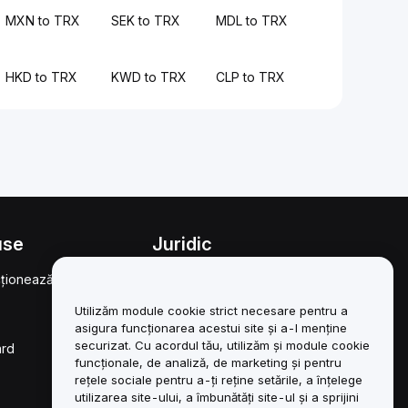
MXN to TRX
SEK to TRX
MDL to TRX
HKD to TRX
KWD to TRX
CLP to TRX
use
Juridic
ționează
Politica privind
conflictele de interese
Utilizăm module cookie strict necesare pentru a
Rezumatul Politicii de
asigura funcționarea acestui site și a-l menține
custodie și administrare
securizat. Cu acordul tău, utilizăm și module cookie
ard
funcționale, de analiză, de marketing și pentru
Informații ESG
rețele sociale pentru a-ți reține setările, a înțelege
utilizarea site-ului, a îmbunătăți site-ul și a sprijini