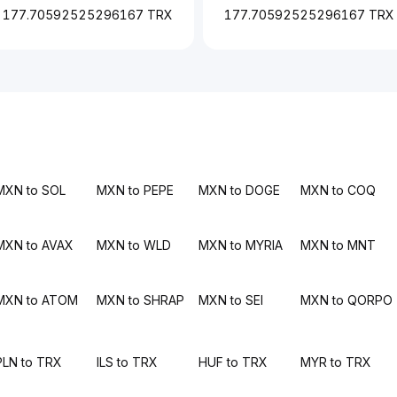
177.70592525296167 TRX
177.70592525296167 TRX
MXN to SOL
MXN to PEPE
MXN to DOGE
MXN to COQ
MXN to AVAX
MXN to WLD
MXN to MYRIA
MXN to MNT
MXN to ATOM
MXN to SHRAP
MXN to SEI
MXN to QORPO
PLN to TRX
ILS to TRX
HUF to TRX
MYR to TRX