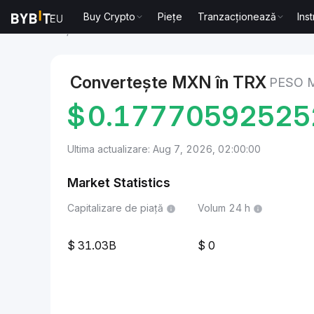
Buy Crypto
Piețe
Tranzacționează
Ins
Piețe
TRON Price TRX
Peso mexican to TRON
Convertește MXN în TRX
PESO 
$
0.17770592525
Ultima actualizare: Aug 7, 2026, 02:00:00
Market Statistics
Capitalizare de piață
Volum 24 h
31.03B
0