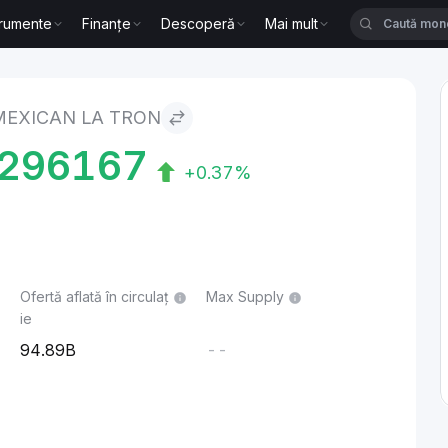
trumente
Finanțe
Descoperă
Mai mult
MEXICAN LA TRON
296167
+0.37%
Ofertă aflată în circulaț
Max Supply
ie
94.89B
--