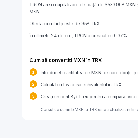
TRON are o capitalizare de piață de $533.90B MXN ș
MXN.
Oferta circulantă este de 95B TRX.
În ultimele 24 de ore, TRON a crescut cu 0.37%.
Cum să convertiți MXN în TRX
1
Introduceți cantitatea de MXN pe care doriți să 
2
Calculatorul va afișa echivalentul în TRX
3
Creați un cont Bybit-eu pentru a cumpăra, vind
Cursul de schimb MXN la TRX este actualizat în timp