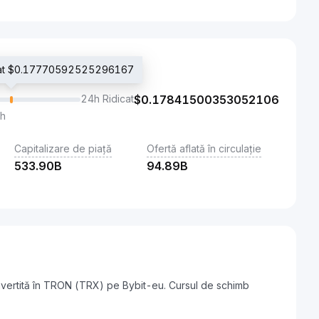
ionat $0.17770592525296167
24h Ridicat
$
0.17841500353052106
th
Capitalizare de piață
Ofertă aflată în circulație
533.90B
94.89B
vertită în TRON (TRX) pe Bybit-eu. Cursul de schimb