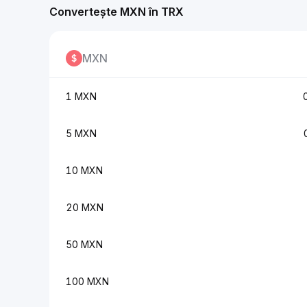
Convertește MXN în TRX
MXN
1 MXN
5 MXN
10 MXN
20 MXN
50 MXN
100 MXN