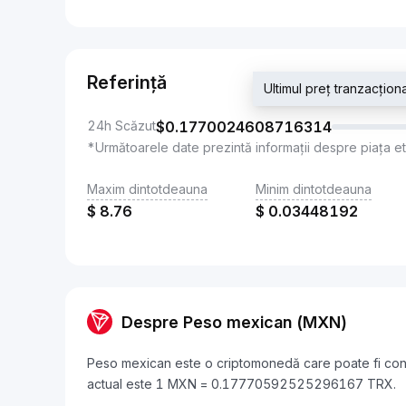
Referință
Ultimul preț tranzacț
24h Scăzut
$
0.1770024608716314
*Următoarele date prezintă informații despre piața e
Maxim dintotdeauna
Minim dintotdeauna
$
8.76
$
0.03448192
Despre Peso mexican (MXN)
Peso mexican este o criptomonedă care poate fi con
actual este 1 MXN = 0.17770592525296167 TRX.