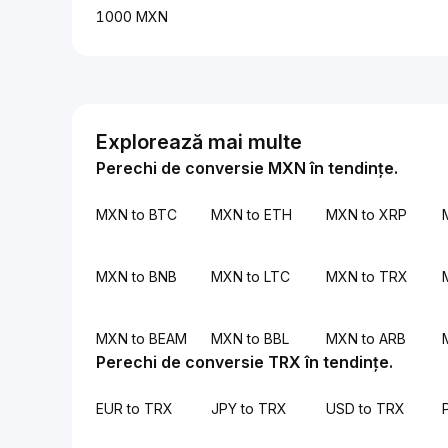
1000 MXN
Explorează mai multe
Perechi de conversie MXN în tendințe.
MXN to BTC
MXN to ETH
MXN to XRP
MXN to BNB
MXN to LTC
MXN to TRX
MXN to BEAM
MXN to BBL
MXN to ARB
Perechi de conversie TRX în tendințe.
EUR to TRX
JPY to TRX
USD to TRX