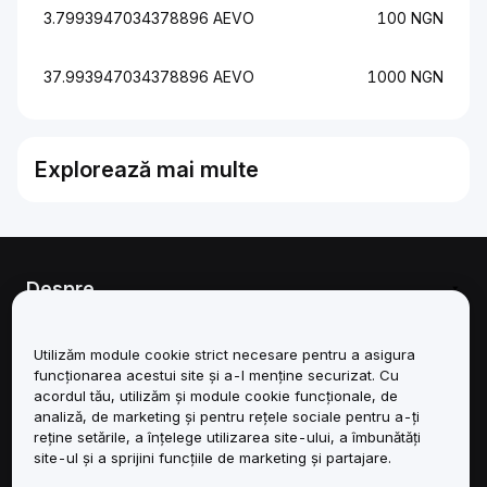
3.7993947034378896 AEVO
100 NGN
37.993947034378896 AEVO
1000 NGN
Explorează mai multe
Despre
Servicii
Utilizăm module cookie strict necesare pentru a asigura
funcționarea acestui site și a-l menține securizat. Cu
Asistență
acordul tău, utilizăm și module cookie funcționale, de
analiză, de marketing și pentru rețele sociale pentru a-ți
reține setările, a înțelege utilizarea site-ului, a îmbunătăți
Produse
site-ul și a sprijini funcțiile de marketing și partajare.