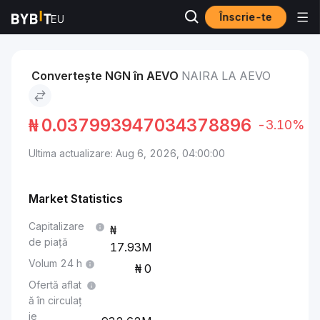
Înscrie-te
Piețe
Aevo Price AEVO
Naira to Aevo
Convertește NGN în AEVO
NAIRA LA AEVO
₦
0.037993947034378896
-3.10%
Ultima actualizare: Aug 6, 2026, 04:00:00
Market Statistics
Capitalizare
de piață
17.93M
Volum 24 h
0
Ofertă aflat
ă în circulaț
ie