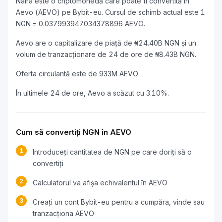
Naira este o criptomonedă care poate fi convertită în
Aevo (AEVO) pe Bybit-eu. Cursul de schimb actual este 1
NGN = 0.037993947034378896 AEVO.
Aevo are o capitalizare de piață de ₦24.40B NGN și un
volum de tranzacționare de 24 de ore de ₦8.43B NGN.
Oferta circulantă este de 933M AEVO.
În ultimele 24 de ore, Aevo a scăzut cu 3.10%.
Cum să convertiți NGN în AEVO
1
Introduceți cantitatea de NGN pe care doriți să o
convertiți
2
Calculatorul va afișa echivalentul în AEVO
3
Creați un cont Bybit-eu pentru a cumpăra, vinde sau
tranzacționa AEVO