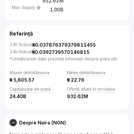
932.62M
Max Supply
1.00B
Referință
24h Scăzut
₦
0.037876379379811455
24h Ridicat
₦
0.0392739570146815
*Următoarele date prezintă informații despre piața eth
Maxim dintotdeauna
Minim dintotdeauna
₦
5,805.57
₦
22.76
Capitalizare de piață
Ofertă aflată în circulație
24.40B
932.62M
Despre Naira (NGN)