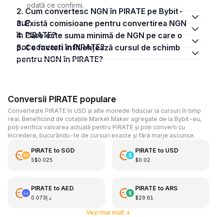
odată ce confirmi.
2. Cum convertesc NGN în PIRATE pe Bybit-
eu?
3. Există comisioane pentru convertirea NGN
în PIRATE?
4. Care este suma minimă de NGN pe care o
pot converti în PIRATE?
5. Ce factori influențează cursul de schimb
pentru NGN în PIRATE?
Conversii PIRATE populare
Convertește PIRATE în USD și alte monede fiduciar la cursuri în timp
real. Beneficiind de cotațiile Market Maker agregate de la Bybit-eu,
poți verifica valoarea actuală pentru PIRATE și poți converti cu
încredere, bucurându-te de cursuri exacte și fără marje ascunse.
PIRATE
to
SGD
PIRATE
to
USD
S$0.025
$0.02
PIRATE
to
AED
PIRATE
to
ARS
د.إ0.073
$29.61
Vezi mai mult
↓