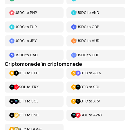
USDC
to
PHP
USDC
to
VND
USDC
to
EUR
USDC
to
GBP
USDC
to
JPY
USDC
to
AUD
USDC
to
CAD
USDC
to
CHF
Criptomonede în criptomonede
BTC
to
ETH
BTC
to
ADA
SOL
to
TRX
BTC
to
SOL
ETH
to
SOL
BTC
to
XRP
ETH
to
BNB
SOL
to
AVAX
BTC
to
DOGE