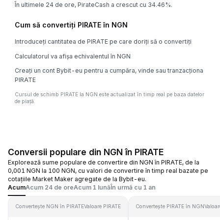
În ultimele 24 de ore, PirateCash a crescut cu 34.46%.
Cum să convertiți PIRATE în NGN
Introduceți cantitatea de PIRATE pe care doriți să o convertiți
Calculatorul va afișa echivalentul în NGN
Creați un cont Bybit-eu pentru a cumpăra, vinde sau tranzacționa
PIRATE
Cursul de schimb PIRATE la NGN este actualizat în timp real pe baza datelor
de piață.
Conversii populare din NGN în PIRATE
Explorează sume populare de convertire din NGN în PIRATE, de la
0,001 NGN la 100 NGN, cu valori de convertire în timp real bazate pe
cotațiile Market Maker agregate de la Bybit-eu.
Acum
Acum 24 de ore
Acum 1 lună
În urmă cu 1 an
Convertește NGN în PIRATE
Valoare PIRATE
Convertește PIRATE în NGN
Valoa