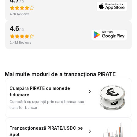
4.7
/ 5
47K Reviews
4.6
/ 5
1.4M Reviews
Mai multe moduri de a tranzacționa PIRATE
Cumpără PIRATE cu monede
fiduciare
Cumpără cu ușurință prin card bancar sau
transfer bancar.
Tranzacționează PIRATE/USDC pe
Spot