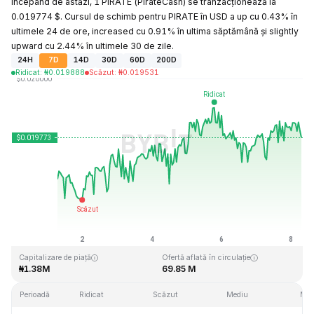
Începând de astăzi, 1 PIRATE (PirateCash) se tranzacționează la
0.019774 $. Cursul de schimb pentru PIRATE în USD a up cu 0.43% în
ultimele 24 de ore, increased cu 0.91% în ultima săptămână și slightly
upward cu 2.44% în ultimele 30 de zile.
24H
7D
14D
30D
60D
200D
Ridicat
:
₦
0.019888
Scăzut
:
₦
0.019531
Ultima actualizare: 2026-08-08, 06:50 GMT+0
Maxim dintotdeauna
Minim dintotdeauna
₦0.242252
₦0.000723
Capitalizare de piață
Ofertă aflată în circulație
₦1.38M
69.85 M
Perioadă
Ridicat
Scăzut
Mediu
Mod