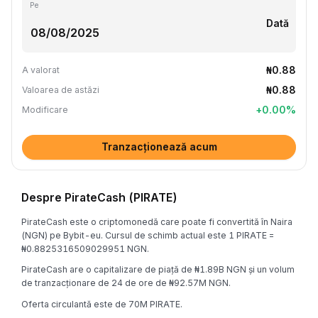
Pe
Dată
₦0.88
A valorat
₦0.88
Valoarea de astăzi
+
0.00
%
Modificare
Tranzacționează acum
Despre PirateCash (PIRATE)
PirateCash este o criptomonedă care poate fi convertită în Naira
(NGN) pe Bybit-eu. Cursul de schimb actual este 1 PIRATE =
₦0.8825316509029951 NGN.
PirateCash are o capitalizare de piață de ₦1.89B NGN și un volum
de tranzacționare de 24 de ore de ₦92.57M NGN.
Oferta circulantă este de 70M PIRATE.