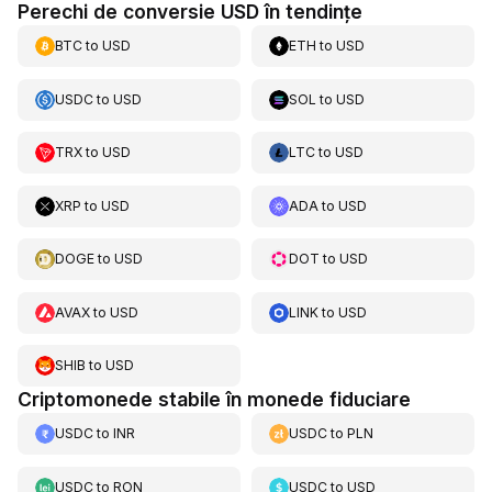
Perechi de conversie USD în tendințe
BTC
to
USD
ETH
to
USD
USDC
to
USD
SOL
to
USD
TRX
to
USD
LTC
to
USD
XRP
to
USD
ADA
to
USD
DOGE
to
USD
DOT
to
USD
AVAX
to
USD
LINK
to
USD
SHIB
to
USD
Criptomonede stabile în monede fiduciare
USDC
to
INR
USDC
to
PLN
USDC
to
RON
USDC
to
USD