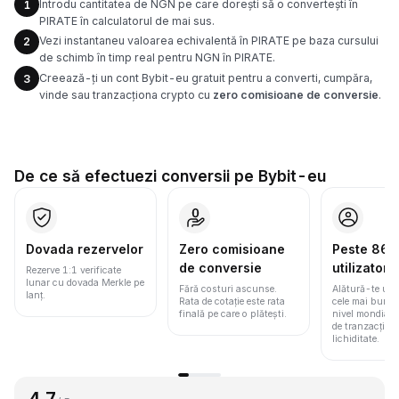
Introdu cantitatea de NGN pe care dorești să o convertești în
1
PIRATE în calculatorul de mai sus.
Vezi instantaneu valoarea echivalentă în PIRATE pe baza cursului
2
de schimb în timp real pentru NGN în PIRATE.
Creează-ți un cont Bybit-eu gratuit pentru a converti, cumpăra,
3
vinde sau tranzacționa crypto cu
zero comisioane de conversie
.
De ce să efectuezi conversii pe Bybit-eu
Dovada rezervelor
Zero comisioane
Peste 86 m
de conversie
utilizatori
Rezerve 1:1 verificate
lunar cu dovada Merkle pe
Fără costuri ascunse.
Alătură-te une
lanț.
Rata de cotație este rata
cele mai bune 
finală pe care o plătești.
nivel mondial
de tranzacționa
lichiditate.