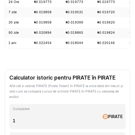
24 Ore
₦0.019773
₦0.019773
₦0.019773
+0.
7 zile
₦0.019858
₦0.019531
₦0.019720
+0.
30 zile
₦0.019858
₦0.019399
₦0.019620
+2.
90 zile
₦0.020894
₦0.018865
₦0.019824
-0.
1 ani
₦0.022454
₦0.018044
₦0.020146
+2.
Calculator istoric pentru PIRATE în PIRATE
Află cât a valorat PIRATE (Pirate Token) în PIRATE la orice dată din trecut și
vezi cum se compară cursul de schimb PIRATE în PIRATE cu valoarea de
astăzi.
Cumpărare
PIRATE