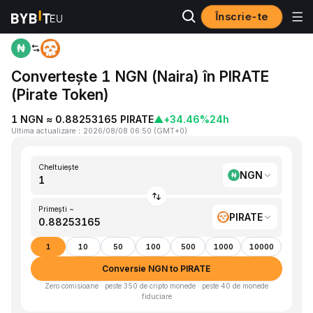
Înscrie-te
Acasă
NGN to PIRATE
Convertește 1 NGN (Naira) în PIRATE
(Pirate Token)
1 NGN ≈ 0.88253165 PIRATE
▲
+34.46%
24h
Ultima actualizare
：
2026/08/08 06:50
(
GMT+0
)
Cheltuiește
NGN
Primești ~
PIRATE
1
10
50
100
500
1000
10000
Conversie NGN to PIRATE
Zero comisioane · peste 350 de cripto monede · peste 40 de monede
fiduciare