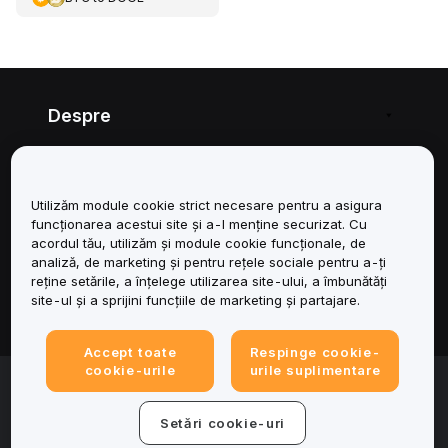
Despre
Servicii
Utilizăm module cookie strict necesare pentru a asigura
Asistență
funcționarea acestui site și a-l menține securizat. Cu
acordul tău, utilizăm și module cookie funcționale, de
Produse
analiză, de marketing și pentru rețele sociale pentru a-ți
reține setările, a înțelege utilizarea site-ului, a îmbunătăți
site-ul și a sprijini funcțiile de marketing și partajare.
Juridic
Accept toate
Respinge cookie-
cookie-urile
urile suplimentare
© 2025-2026 Bybit.eu. All rights reserved.
Condițiile de utilizare a serviciului
|
Termene de
confidențialitate
|
Impressum (Informații legale)
|
Centru de
Setări cookie-uri
preferințe privind modulele cookie