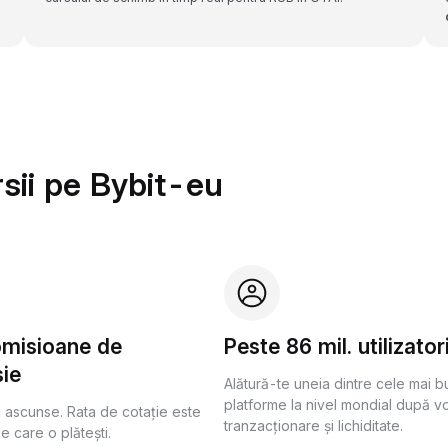
sii pe Bybit-eu
omisioane de
Peste 86 mil. utilizator
ie
Alătură-te uneia dintre cele mai 
platforme la nivel mondial după v
i ascunse. Rata de cotație este
tranzacționare și lichiditate.
pe care o plătești.