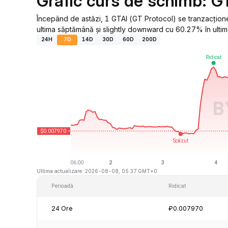
Grafic curs de schimb: G
Începând de astăzi, 1 GTAI (GT Protocol) se tranzacțio
ultima săptămână și slightly downward cu 60.27% în ultim
24H
7D
14D
30D
60D
200D
Ultima actualizare: 2026-08-08, 05:37 GMT+0
Perioadă
Ridicat
24 Ore
₽0.007970