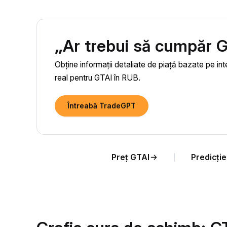
„Ar trebui să cumpăr 
Obține informații detaliate de piață bazate pe inte
real pentru GTAI în RUB.
Întreabă TradeGPT
Preț GTAI
Predicți