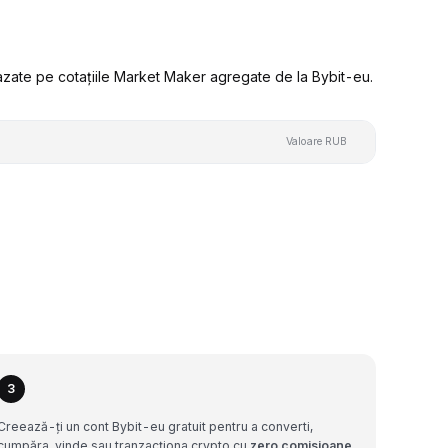
azate pe cotațiile Market Maker agregate de la Bybit-eu.
Valoare RUB
3
Creează-ți un cont Bybit-eu gratuit pentru a converti,
cumpăra, vinde sau tranzacționa crypto cu
zero comisioane