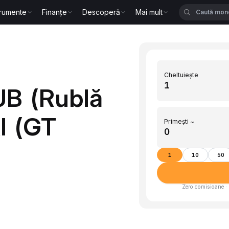
trumente
Finanțe
Descoperă
Mai mult
Cheltuiește
UB (Rublă
I (GT
Primești ~
1
10
50
Zero comisioane · 