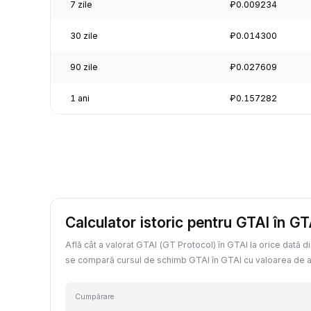
7 zile
₽0.009234
30 zile
₽0.014300
90 zile
₽0.027609
1 ani
₽0.157282
Calculator istoric pentru GTAI în GT
Află cât a valorat GTAI (GT Protocol) în GTAI la orice dată di
se compară cursul de schimb GTAI în GTAI cu valoarea de a
Cumpărare