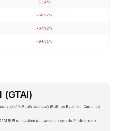
-1.14%
-60.27%
-67.92%
-94.51%
l (GTAI)
convertită în Rublă rusească (RUB) pe Bybit-eu. Cursul de
.91M RUB și un volum de tranzacționare de 24 de ore de