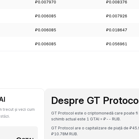
₽0.007970
₽0.008376
₽0.006085
₽0.007926
₽0.006085
₽0.018647
₽0.006085
₽0.056961
Despre GT Protoco
AI
n trecut și vezi cum
GT Protocol este o criptomonedă care poate fi 
stăzi.
schimb actual este 1 GTAI = ₽-- RUB.
GT Protocol are o capitalizare de piață de ₽45
₽10.78M RUB.