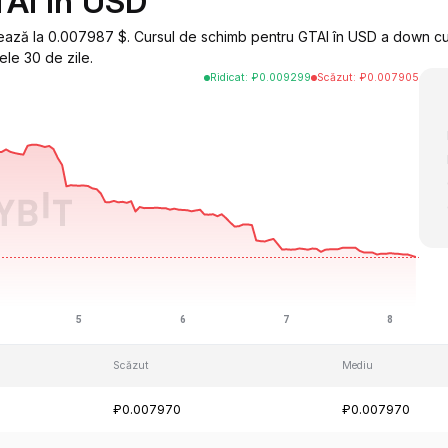
TAI în USD
nează la 0.007987 $. Cursul de schimb pentru GTAI în USD a down c
ele 30 de zile.
Ridicat
:
₽
0.009299
Scăzut
:
₽
0.007905
Scăzut
Mediu
₽0.007970
₽0.007970