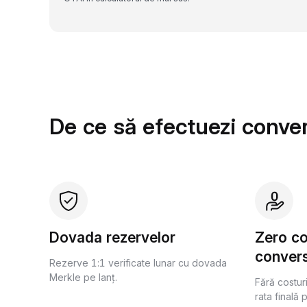
De ce să efectuezi conver
Dovada rezervelor
Zero c
convers
Rezerve 1:1 verificate lunar cu dovada
Merkle pe lanț.
Fără costur
rata finală 