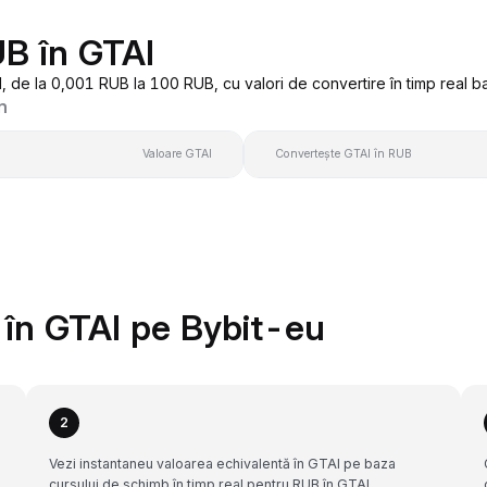
UB în GTAI
 de la 0,001 RUB la 100 RUB, cu valori de convertire în timp real b
n
Valoare GTAI
Convertește GTAI în RUB
în GTAI pe Bybit-eu
2
Vezi instantaneu valoarea echivalentă în GTAI pe baza
cursului de schimb în timp real pentru RUB în GTAI.