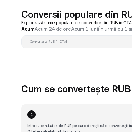
Conversii populare din R
Explorează sume populare de convertire din RUB în GTAI,
Acum
Acum 24 de ore
Acum 1 lună
În urmă cu 1 a
Convertește RUB în GTAI
Cum se convertește RUB 
1
Introdu cantitatea de RUB pe care dorești să o convertești în
GTAI în calculatorul de mai sus.