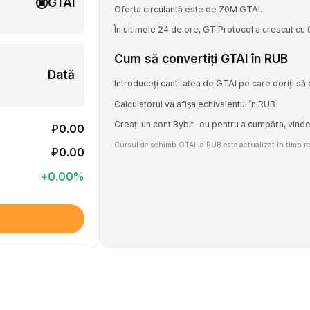
GTAI
Oferta circulantă este de 70M GTAI.
În ultimele 24 de ore, GT Protocol a crescut cu
Cum să convertiți GTAI în RUB
Dată
Introduceți cantitatea de GTAI pe care doriți să 
Calculatorul va afișa echivalentul în RUB
Creați un cont Bybit-eu pentru a cumpăra, vind
₽0.00
Cursul de schimb GTAI la RUB este actualizat în timp rea
₽0.00
+
0.00
%