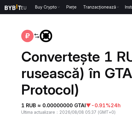
Buy Crypto
Piețe
Tranzacționează
Ins
Acasă
RUB to GTAI
Convertește 1 R
rusească) în GTA
Protocol)
1 RUB ≈ 0.00000000 GTAI
▼
-0.91%
24h
Ultima actualizare
：
2026/08/08 05:37
(
GMT+0
)