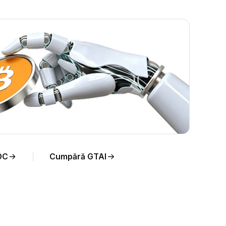
 timp
DC
Cumpără GTAI