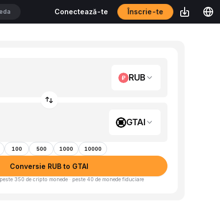
Înscrie-te
Conectează-te
RUB
GTAI
100
500
1000
10000
Conversie RUB to GTAI
peste 350 de cripto monede · peste 40 de monede fiduciare