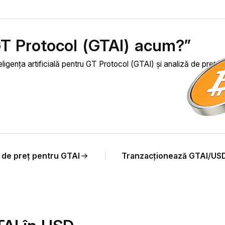
GT Protocol (GTAI) acum?”
ligența artificială pentru GT Protocol (GTAI) și analiză de preț în
e de preț pentru GTAI
Tranzacționează GTAI/US