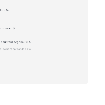
 0.00%.
o convertiți
e sau tranzacționa GTAI
l pe baza datelor de piață.