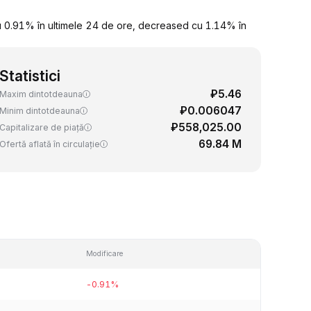
u 0.91% în ultimele 24 de ore, decreased cu 1.14% în
Statistici
₽5.46
Maxim dintotdeauna
₽0.006047
Minim dintotdeauna
₽558,025.00
Capitalizare de piață
69.84 M
Ofertă aflată în circulație
Modificare
-0.91%