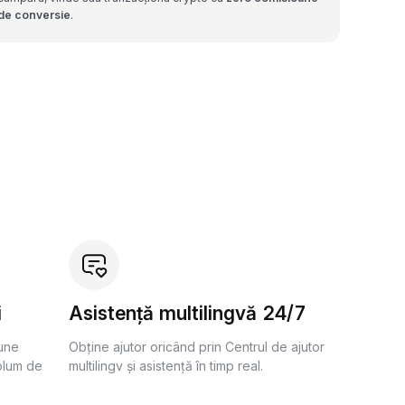
de conversie
.
i
Asistență multilingvă 24/7
bune
Obține ajutor oricând prin Centrul de ajutor
olum de
multilingv și asistență în timp real.