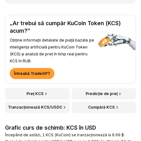
„Ar trebui să cumpăr KuCoin Token (KCS)
acum?”
Obține informații detaliate de piață bazate pe
inteligența artificială pentru KuCoin Token
(KCS) și analiză de preț în timp real pentru
KCS în RUB.
Întreabă TradeGPT
Preț KCS
Predicție de preț
Tranzacționează KCS/USDC
Cumpără KCS
Grafic curs de schimb: KCS în USD
Începând de astăzi, 1 KCS (KuCoin) se tranzacționează la 6.69 $.