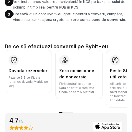
Vezi instantaneu valoarea echivalentă în KCS pe baza cursului de
2
schimb în timp real pentru RUB în KCS.
Creează-ți un cont Bybit-eu gratuit pentru a converti, cumpăra,
3
vinde sau tranzacționa crypto cu
zero comisioane de conversie
.
De ce să efectuezi conversii pe Bybit-eu
Dovada rezervelor
Zero comisioane
Peste 86 m
de conversie
utilizatori
Rezerve 1:1 verificate
lunar cu dovada Merkle pe
Fără costuri ascunse.
Alătură-te une
lanț.
Rata de cotație este rata
cele mai bune 
finală pe care o plătești.
nivel mondial
de tranzacționa
lichiditate.
4.7
/ 5