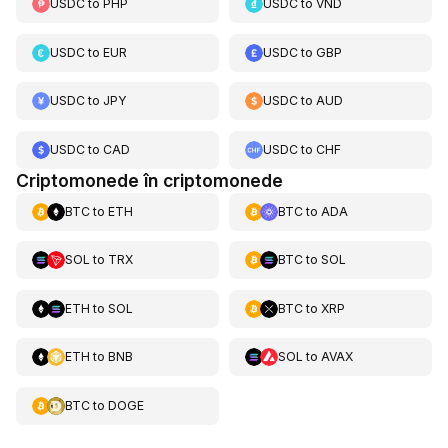
USDC
to
PHP
USDC
to
VND
USDC
to
EUR
USDC
to
GBP
USDC
to
JPY
USDC
to
AUD
USDC
to
CAD
USDC
to
CHF
Criptomonede în criptomonede
BTC
to
ETH
BTC
to
ADA
SOL
to
TRX
BTC
to
SOL
ETH
to
SOL
BTC
to
XRP
ETH
to
BNB
SOL
to
AVAX
BTC
to
DOGE