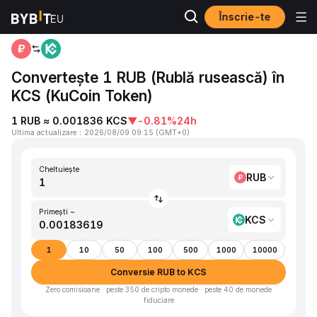
Înscrie-te
Acasă
RUB to KCS
Convertește 1 RUB (Rublă rusească) în
KCS (KuCoin Token)
1 RUB ≈ 0.001836 KCS
▼
-0.81%
24h
Ultima actualizare
：
2026/08/09 09:15
(
GMT+0
)
Cheltuiește
RUB
Primești ~
KCS
1
10
50
100
500
1000
10000
Conversie RUB to KCS
Zero comisioane · peste 350 de cripto monede · peste 40 de monede
fiduciare