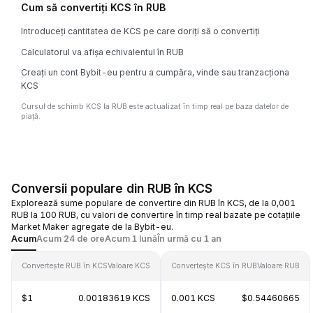
Cum să convertiți KCS în RUB
Introduceți cantitatea de KCS pe care doriți să o convertiți
Calculatorul va afișa echivalentul în RUB
Creați un cont Bybit-eu pentru a cumpăra, vinde sau tranzacționa
KCS
Cursul de schimb KCS la RUB este actualizat în timp real pe baza datelor de
piață.
Conversii populare din RUB în KCS
Explorează sume populare de convertire din RUB în KCS, de la 0,001
RUB la 100 RUB, cu valori de convertire în timp real bazate pe cotațiile
Market Maker agregate de la Bybit-eu.
Acum
Acum 24 de ore
Acum 1 lună
În urmă cu 1 an
Convertește RUB în KCS
Valoare KCS
Convertește KCS în RUB
Valoare RUB
$1
0.00183619 KCS
0.001 KCS
$0.54460665