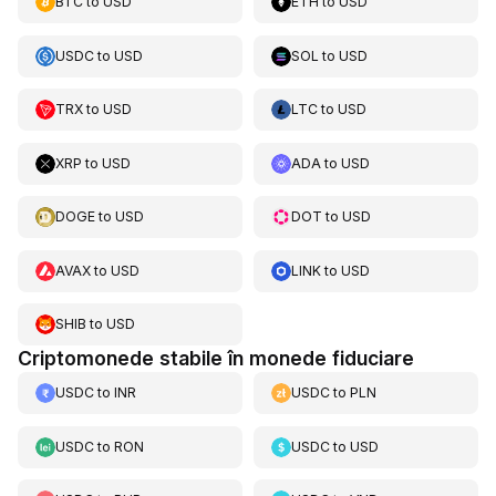
BTC
to
USD
ETH
to
USD
USDC
to
USD
SOL
to
USD
TRX
to
USD
LTC
to
USD
XRP
to
USD
ADA
to
USD
DOGE
to
USD
DOT
to
USD
AVAX
to
USD
LINK
to
USD
SHIB
to
USD
Criptomonede stabile în monede fiduciare
USDC
to
INR
USDC
to
PLN
USDC
to
RON
USDC
to
USD