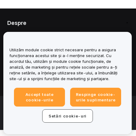
Despre
Servicii
Utilizăm module cookie strict necesare pentru a asigura
Asistență
funcționarea acestui site și a-l menține securizat. Cu
acordul tău, utilizăm și module cookie funcționale, de
Produse
analiză, de marketing și pentru rețele sociale pentru a-ți
reține setările, a înțelege utilizarea site-ului, a îmbunătăți
site-ul și a sprijini funcțiile de marketing și partajare.
Juridic
Accept toate
Respinge cookie-
cookie-urile
urile suplimentare
© 2025-2026 Bybit.eu. Toate drepturile rezervate.
Condițiile de utilizare a serviciului
|
Termene de
confidențialitate
|
Impressum (Informații legale)
|
Centru de
Setări cookie-uri
preferințe privind modulele cookie