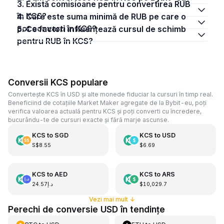
3. Există comisioane pentru convertirea RUB
în KCS?
4. Care este suma minimă de RUB pe care o
pot converti în KCS?
5. Ce factori influențează cursul de schimb
pentru RUB în KCS?
Conversii KCS populare
Convertește KCS în USD și alte monede fiduciar la cursuri în timp real.
Beneficiind de cotațiile Market Maker agregate de la Bybit-eu, poți
verifica valoarea actuală pentru KCS și poți converti cu încredere,
bucurându-te de cursuri exacte și fără marje ascunse.
KCS
to
SGD
KCS
to
USD
S$8.55
$6.69
KCS
to
AED
KCS
to
ARS
د.إ24.57
$10,029.7
Vezi mai mult
↓
Perechi de conversie USD în tendințe