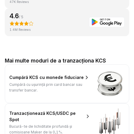
47K Reviews
4.6
/ 5
1.4M Reviews
Mai multe moduri de a tranzacționa KCS
Cumpără KCS cu monede fiduciare
Cumpără cu ușurință prin card bancar sau
transfer bancar.
Tranzacționează KCS/USDC pe
Spot
Bucură-te de lichiditate profundă și
comisioane Maker de la 0,1%.