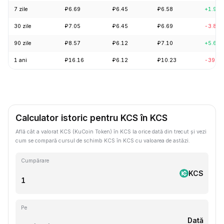
7 zile
₽6.69
₽6.45
₽6.58
+1.96
30 zile
₽7.05
₽6.45
₽6.69
-3.83
90 zile
₽8.57
₽6.12
₽7.10
+5.67
1 ani
₽16.16
₽6.12
₽10.23
-39.8
Calculator istoric pentru KCS în KCS
Află cât a valorat KCS (KuCoin Token) în KCS la orice dată din trecut și vezi
cum se compară cursul de schimb KCS în KCS cu valoarea de astăzi.
Cumpărare
KCS
Pe
Dată