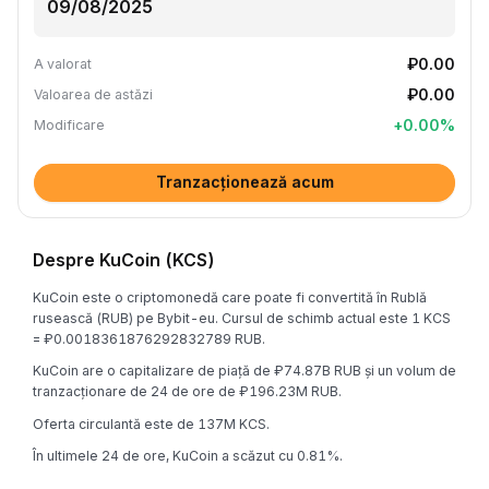
₽0.00
A valorat
₽0.00
Valoarea de astăzi
+
0.00
%
Modificare
Tranzacționează acum
Despre KuCoin (KCS)
KuCoin este o criptomonedă care poate fi convertită în Rublă
rusească (RUB) pe Bybit-eu. Cursul de schimb actual este 1 KCS
= ₽0.0018361876292832789 RUB.
KuCoin are o capitalizare de piață de ₽74.87B RUB și un volum de
tranzacționare de 24 de ore de ₽196.23M RUB.
Oferta circulantă este de 137M KCS.
În ultimele 24 de ore, KuCoin a scăzut cu 0.81%.