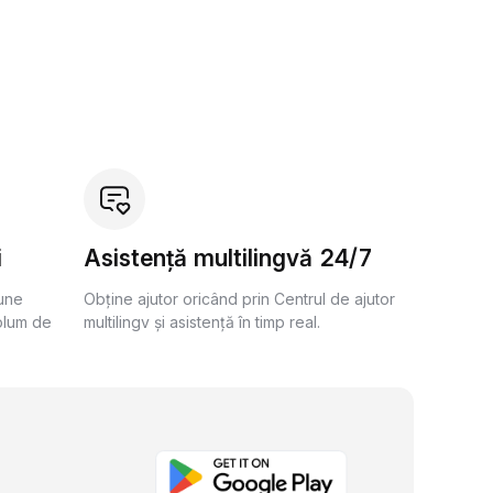
i
Asistență multilingvă 24/7
bune
Obține ajutor oricând prin Centrul de ajutor
olum de
multilingv și asistență în timp real.