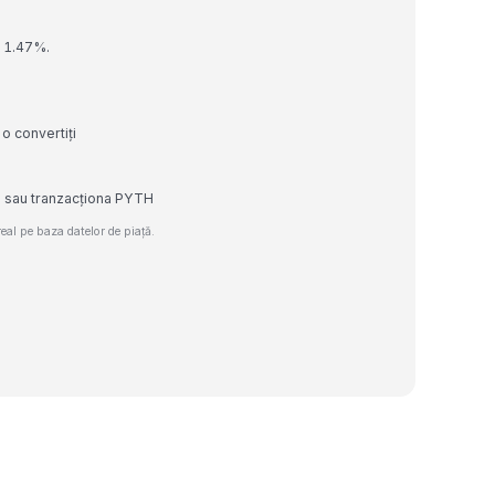
u 1.47%.
o convertiți
e sau tranzacționa PYTH
al pe baza datelor de piață.