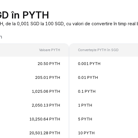
SGD în PYTH
 de la 0,001 SGD la 100 SGD, cu valori de convertire în timp real 
n
Valoare PYTH
Convertește PYTH în SGD
20.50 PYTH
0.001 PYTH
205.01 PYTH
0.01 PYTH
1,025.06 PYTH
0.1 PYTH
2,050.13 PYTH
1 PYTH
10,250.64 PYTH
5 PYTH
20,501.28 PYTH
10 PYTH