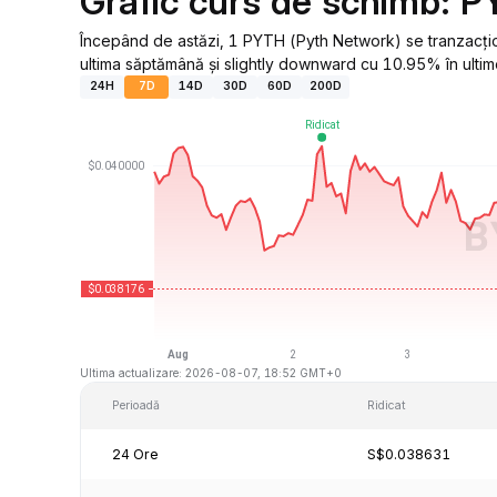
Grafic curs de schimb: 
Începând de astăzi, 1 PYTH (Pyth Network) se tranzacț
ultima săptămână și slightly downward cu 10.95% în ultime
24H
7D
14D
30D
60D
200D
Ultima actualizare: 2026-08-07, 18:52 GMT+0
Perioadă
Ridicat
24 Ore
S$0.038631