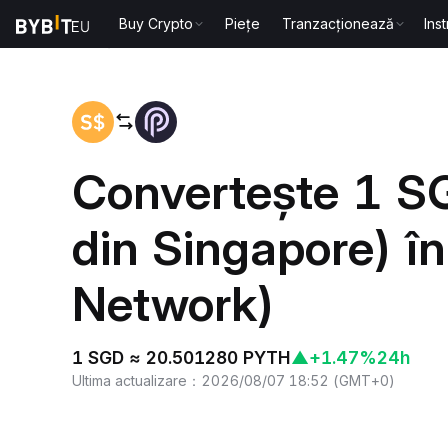
Buy Crypto
Piețe
Tranzacționează
Ins
Acasă
SGD to PYTH
Convertește 1 S
din Singapore) î
Network)
1 SGD ≈ 20.501280 PYTH
▲
+1.47%
24h
Ultima actualizare
：
2026/08/07 18:52
(
GMT+0
)