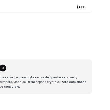
$4.88
3
Creează-ți un cont Bybit-eu gratuit pentru a converti,
cumpăra, vinde sau tranzacționa crypto cu
zero comisioane
de conversie
.