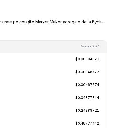
bazate pe cotațiile Market Maker agregate de la Bybit-
Valoare SGD
$0.00004878
$0.00048777
$0.00487774
$0.04877744
$0.24388721
$0.48777442