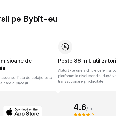
sii pe Bybit-eu
omisioane de
Peste 86 mil. utilizator
ie
Alătură-te uneia dintre cele mai 
platforme la nivel mondial după v
i ascunse. Rata de cotație este
tranzacționare și lichiditate.
pe care o plătești.
4.6
/ 5