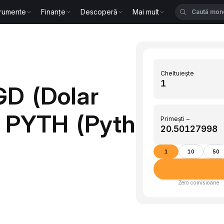
trumente
Finanțe
Descoperă
Mai mult
Cheltuiește
GD (Dolar
n PYTH (Pyth
Primești ~
1
10
50
Zero comisioane · 