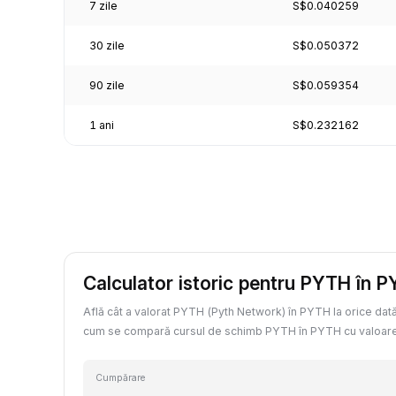
7 zile
S$0.040259
30 zile
S$0.050372
90 zile
S$0.059354
1 ani
S$0.232162
Calculator istoric pentru PYTH în 
Află cât a valorat PYTH (Pyth Network) în PYTH la orice dată 
cum se compară cursul de schimb PYTH în PYTH cu valoare
Cumpărare