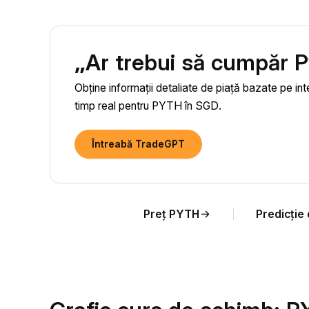
„Ar trebui să cumpăr
Obține informații detaliate de piață bazate pe int
timp real pentru PYTH în SGD.
Întreabă TradeGPT
Preț PYTH
Predicție