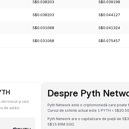
S$0.038203
S$0.039198
S$0.038203
S$0.044127
S$0.031068
S$0.041324
S$0.031068
S$0.075457
Despre Pyth Netw
PYTH
din trecut și vezi
Pyth Network este o criptomonedă care poate fi
a de astăzi.
Cursul de schimb actual este 1 PYTH = S$20
Pyth Network are o capitalizare de piață de S
S$15.99M SGD.