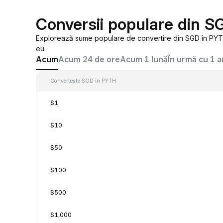
Conversii populare din 
Explorează sume populare de convertire din SGD în PYTH,
eu.
Acum
Acum 24 de ore
Acum 1 lună
În urmă cu 1 a
Convertește SGD în PYTH
$1
$10
$50
$100
$500
$1,000