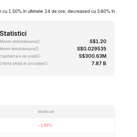
 cu 1.50% în ultimele 24 de ore, decreased cu 3.80% în
Statistici
S$1.20
Maxim dintotdeauna
S$0.029535
Minim dintotdeauna
S$300.63M
Capitalizare de piață
7.87 B
Ofertă aflată în circulație
Modificare
-1.50%