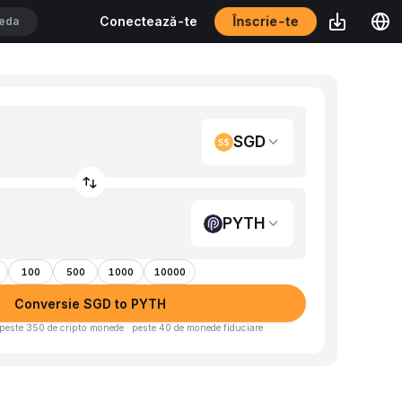
Înscrie-te
Conectează-te
SGD
PYTH
100
500
1000
10000
Conversie SGD to PYTH
peste 350 de cripto monede · peste 40 de monede fiduciare