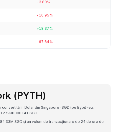
-3.80%
-10.95%
+18.37%
-67.64%
ork (PYTH)
 convertită în Dolar din Singapore (SGD) pe Bybit-eu.
.50127998088141 SGD.
$384.33M SGD și un volum de tranzacționare de 24 de ore de