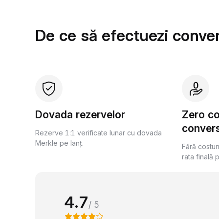
De ce să efectuezi conver
Dovada rezervelor
Zero c
convers
Rezerve 1:1 verificate lunar cu dovada
Merkle pe lanț.
Fără costur
rata finală 
4.7
/ 5