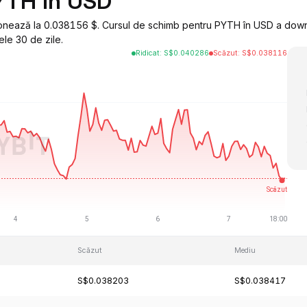
PYTH în USD
ionează la 0.038156 $. Cursul de schimb pentru PYTH în USD a down
le 30 de zile.
Ridicat
:
S$
0.040286
Scăzut
:
S$
0.038116
Scăzut
Mediu
S$0.038203
S$0.038417