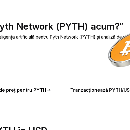
 Pyth Network (PYTH) acum?”
eligența artificială pentru Pyth Network (PYTH) și analiză de preț
 de preț pentru PYTH
Tranzacționează PYTH/U