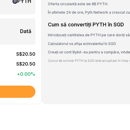
PYTH
Oferta circulantă este de 8B PYTH.
În ultimele 24 de ore, Pyth Network a crescut c
Cum să convertiți PYTH în SGD
Dată
Introduceți cantitatea de PYTH pe care doriți să 
Calculatorul va afișa echivalentul în SGD
Creați un cont Bybit-eu pentru a cumpăra, vind
S$20.50
Cursul de schimb PYTH la SGD este actualizat în timp re
S$20.50
+
0.00
%