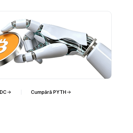
 în
SDC
Cumpără PYTH