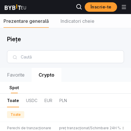
Înscrie-te
Prezentare generală
Indicatori cheie
Piețe
Favorite
Crypto
Spot
Toate
USDC
EUR
PLN
Toate
Perechi de tranzacționare
Ultimul preț tranzacționat/Schimbare 24H %