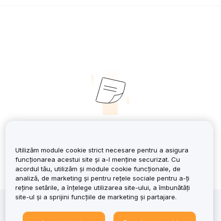
No Records
Utilizăm module cookie strict necesare pentru a asigura
funcționarea acestui site și a-l menține securizat. Cu
acordul tău, utilizăm și module cookie funcționale, de
analiză, de marketing și pentru rețele sociale pentru a-ți
reține setările, a înțelege utilizarea site-ului, a îmbunătăți
site-ul și a sprijini funcțiile de marketing și partajare.
Investiția în criptoactive implică riscuri, inclusiv
volatilitatea ridicată și posibilitatea pierderii întregului