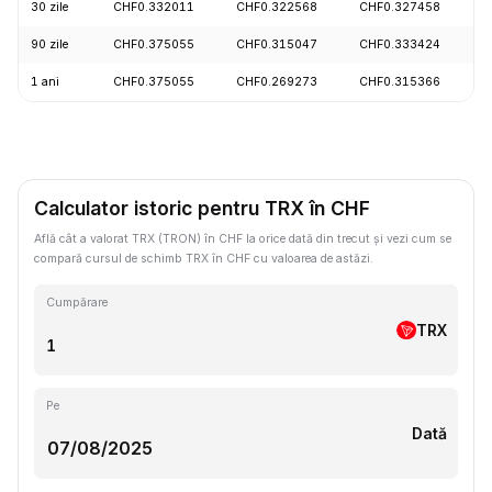
30 zile
CHF0.332011
CHF0.322568
CHF0.327458
-
90 zile
CHF0.375055
CHF0.315047
CHF0.333424
+
1 ani
CHF0.375055
CHF0.269273
CHF0.315366
-
Calculator istoric pentru TRX în CHF
Află cât a valorat TRX (TRON) în CHF la orice dată din trecut și vezi cum se
compară cursul de schimb TRX în CHF cu valoarea de astăzi.
Cumpărare
TRX
Pe
Dată