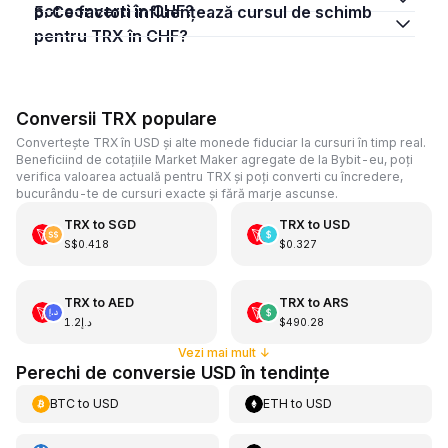
pot converti în CHF?
5. Ce factori influențează cursul de schimb
pentru TRX în CHF?
Conversii TRX populare
Convertește TRX în USD și alte monede fiduciar la cursuri în timp real.
Beneficiind de cotațiile Market Maker agregate de la Bybit-eu, poți
verifica valoarea actuală pentru TRX și poți converti cu încredere,
bucurându-te de cursuri exacte și fără marje ascunse.
TRX
to
SGD
TRX
to
USD
S$0.418
$0.327
TRX
to
AED
TRX
to
ARS
د.إ1.2
$490.28
Vezi mai mult
↓
Perechi de conversie USD în tendințe
BTC
to
USD
ETH
to
USD