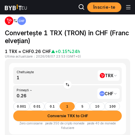
Înscrie-te
Acasă
TRX to CHF
Convertește 1 TRX (TRON) în CHF (Franc
elvețian)
1 TRX ≈ CHF0.26 CHF
▲
+0.15%
24h
Ultima actualizare
：
2026/08/07 23:53
(
GMT+0
)
Cheltuiește
TRX
Primești ~
CHF
0.001
0.01
0.1
1
5
10
100
Conversie TRX to CHF
Zero comisioane · peste 350 de cripto monede · peste 40 de monede
fiduciare