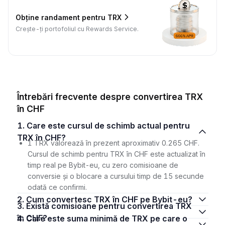
Obține randament pentru TRX
Crește-ți portofoliul cu Rewards Service.
Întrebări frecvente despre convertirea TRX
în CHF
1. Care este cursul de schimb actual pentru
TRX în CHF?
1 TRX valorează în prezent aproximativ 0.265 CHF.
Cursul de schimb pentru TRX în CHF este actualizat în
timp real pe Bybit-eu, cu zero comisioane de
conversie și o blocare a cursului timp de 15 secunde
odată ce confirmi.
2. Cum convertesc TRX în CHF pe Bybit-eu?
3. Există comisioane pentru convertirea TRX
în CHF?
4. Care este suma minimă de TRX pe care o