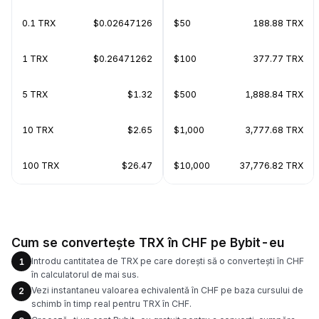
0.1 TRX
$0.02647126
$50
188.88 TRX
1 TRX
$0.26471262
$100
377.77 TRX
5 TRX
$1.32
$500
1,888.84 TRX
10 TRX
$2.65
$1,000
3,777.68 TRX
100 TRX
$26.47
$10,000
37,776.82 TRX
Cum se convertește TRX în CHF pe Bybit-eu
Introdu cantitatea de TRX pe care dorești să o convertești în CHF
1
în calculatorul de mai sus.
Vezi instantaneu valoarea echivalentă în CHF pe baza cursului de
2
schimb în timp real pentru TRX în CHF.