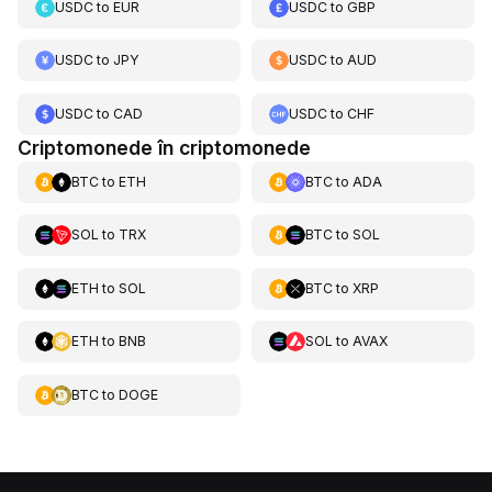
USDC
to
EUR
USDC
to
GBP
USDC
to
JPY
USDC
to
AUD
USDC
to
CAD
USDC
to
CHF
Criptomonede în criptomonede
BTC
to
ETH
BTC
to
ADA
SOL
to
TRX
BTC
to
SOL
ETH
to
SOL
BTC
to
XRP
ETH
to
BNB
SOL
to
AVAX
BTC
to
DOGE