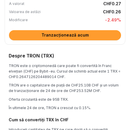
CHF0.27
A valorat
CHF0.26
Valoarea de astăzi
-2.49
%
Modificare
Tranzacționează acum
Despre TRON (TRX)
TRON este o criptomonedă care poate fi convertită în Franc
elvețian (CHF) pe Bybit-eu. Cursul de schimb actual este 1 TRX =
CHF0.2647126204489014 CHF.
TRON are o capitalizare de piață de CHF25.10B CHF și un volum
de tranzacționare de 24 de ore de CHF253.52M CHF.
Oferta circulantă este de 95B TRX.
În ultimele 24 de ore, TRON a crescut cu 0.15%.
Cum să convertiți TRX în CHF
Introduceți cantitatea de TRX pe care doriți să o convertiți