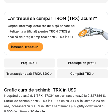
„Ar trebui să cumpăr TRON (TRX) acum?”
Obține informații detaliate de piață bazate pe
inteligența artificială pentru TRON (TRX) și
analiză de preț în timp real pentru TRX în CHF.
Întreabă TradeGPT
Preț TRX
Predicție de preț
Tranzacționează TRX/USDC
Cumpără TRX
Grafic curs de schimb: TRX în USD
Începând de astăzi, 1 TRX (TRON) se tranzacționează la 0.327386 $.
Cursul de schimb pentru TRX în USD a up cu 0.14% în ultimele 24 de
ore, increased cu 0.40% în ultima săptămână și slightly downward cu
0.60% în ultimele 30 de zile.