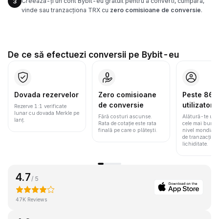
Creează-ți un cont Bybit-eu gratuit pentru a converti, cumpăra,
3
vinde sau tranzacționa TRX cu
zero comisioane de conversie
.
De ce să efectuezi conversii pe Bybit-eu
Dovada rezervelor
Zero comisioane
Peste 86 m
de conversie
utilizatori
Rezerve 1:1 verificate
lunar cu dovada Merkle pe
Fără costuri ascunse.
Alătură-te une
lanț.
Rata de cotație este rata
cele mai bune 
finală pe care o plătești.
nivel mondial
de tranzacționa
lichiditate.
4.7
/ 5
47K Reviews