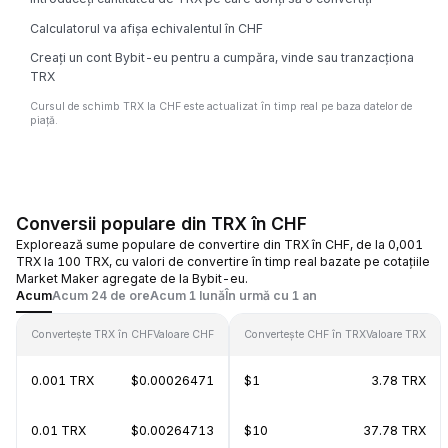
Calculatorul va afișa echivalentul în CHF
Creați un cont Bybit-eu pentru a cumpăra, vinde sau tranzacționa
TRX
Cursul de schimb TRX la CHF este actualizat în timp real pe baza datelor de
piață.
Conversii populare din TRX în CHF
Explorează sume populare de convertire din TRX în CHF, de la 0,001
TRX la 100 TRX, cu valori de convertire în timp real bazate pe cotațiile
Market Maker agregate de la Bybit-eu.
Acum
Acum 24 de ore
Acum 1 lună
În urmă cu 1 an
Convertește TRX în CHF
Valoare CHF
Convertește CHF în TRX
Valoare TRX
0.001 TRX
$0.00026471
$1
3.78 TRX
0.01 TRX
$0.00264713
$10
37.78 TRX