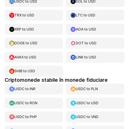
USDC
to
USD
SOL
to
USD
TRX
to
USD
LTC
to
USD
XRP
to
USD
ADA
to
USD
DOGE
to
USD
DOT
to
USD
AVAX
to
USD
LINK
to
USD
SHIB
to
USD
Criptomonede stabile în monede fiduciare
USDC
to
INR
USDC
to
PLN
USDC
to
RON
USDC
to
USD
USDC
to
PHP
USDC
to
VND