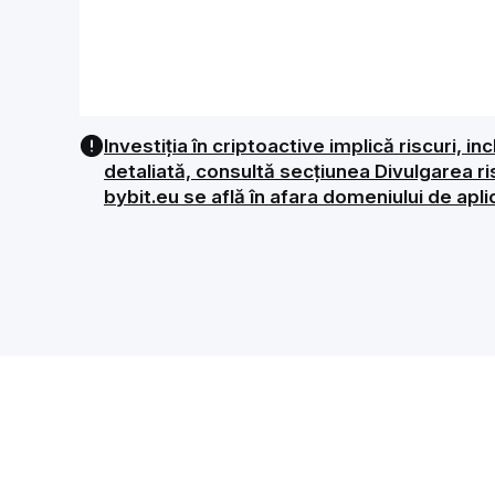
Investiția în criptoactive implică riscuri, i
detaliată, consultă secțiunea Divulgarea r
bybit.eu se află în afara domeniului de ap