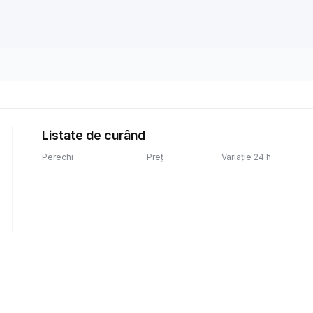
Listate de curând
Perechi
Preț
Variație 24 h