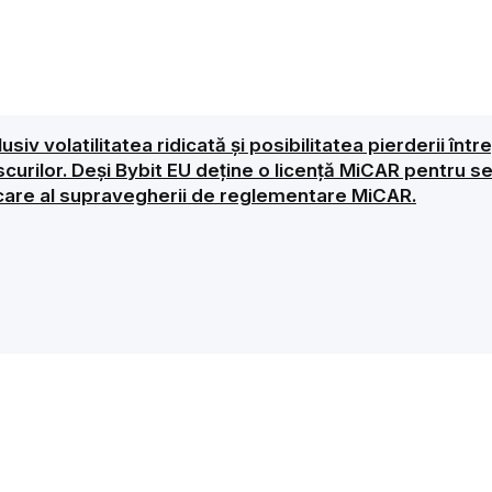
nclusiv volatilitatea ridicată și posibilitatea pierderii î
iscurilor. Deși Bybit EU deține o licență MiCAR pentru 
licare al supravegherii de reglementare MiCAR.