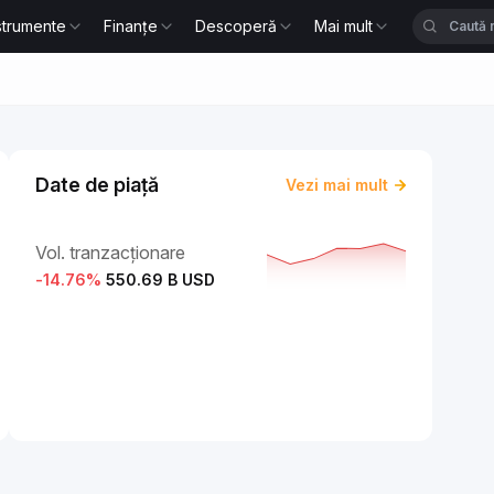
strumente
Finanțe
Descoperă
Mai mult
Date de piață
Vezi mai mult
Vol. tranzacționare
-14.76
%
550.69 B USD