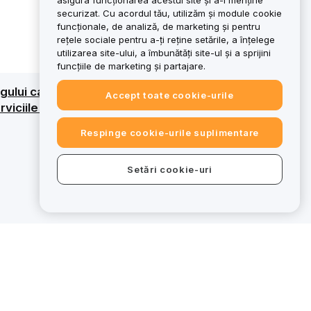
asigura funcționarea acestui site și a-l menține
securizat. Cu acordul tău, utilizăm și module cookie
funcționale, de analiză, de marketing și pentru
rețele sociale pentru a-ți reține setările, a înțelege
utilizarea site-ului, a îmbunătăți site-ul și a sprijini
funcțiile de marketing și partajare.
ntregului capital. Pentru o vedere de ansamblu
Accept toate cookie-urile
serviciile desemnate, anumite oferte de pe
Respinge cookie-urile suplimentare
Setări cookie-uri