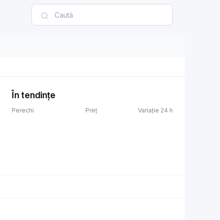
În tendințe
Perechi
Preț
Variație 24 h