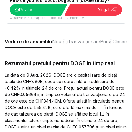
How do you feel about Dogecoin (DOGE) today?
Pozitiv
Negativ
Observație: informațiile sunt doar cu titlu informativ.
Vedere de ansamblu
Noutăți
Tranzacționare
Bursă
Clasame
Rezumatul prețului pentru DOGE în timp real
La data de 9 Aug. 2026, DOGE are o capitalizare de piață
totală de CHF8.80B, ceea ce reprezintă o modificare de
-0.42% în ultimele 24 de ore. Prețul actual pentru DOGE este
de CHF0.056645, în timp ce volumul de tranzacționare pe 24
de ore este de CHF344.40M. Oferta aflată în circulație pentru
DOGE este de 155.42B, cu o ofertă maximă de --. În funcție
de capitalizarea de piață, DOGE se află pe locul 11 în
clasamentul tuturor criptomonedelor. În ultimele 24 de ore,
DOGE a atins un nivel maxim de CHF0.057706 și un nivel minim