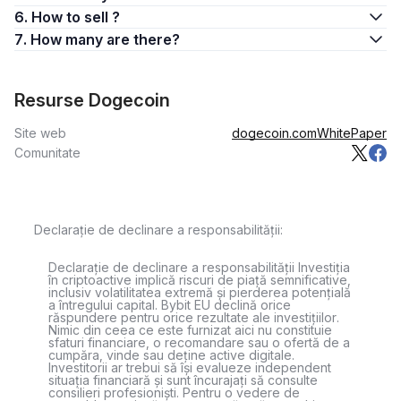
6. How to sell ?
7. How many are there?
Resurse Dogecoin
Site web
dogecoin.com
WhitePaper
Comunitate
Declarație de declinare a responsabilității:
Declarație de declinare a responsabilității Investiția
în criptoactive implică riscuri de piață semnificative,
inclusiv volatilitatea extremă și pierderea potențială
a întregului capital. Bybit EU declină orice
răspundere pentru orice rezultate ale investițiilor.
Nimic din ceea ce este furnizat aici nu constituie
sfaturi financiare, o recomandare sau o ofertă de a
cumpăra, vinde sau deține active digitale.
Investitorii ar trebui să își evalueze independent
situația financiară și sunt încurajați să consulte
consilieri profesioniști. Pentru o vedere de