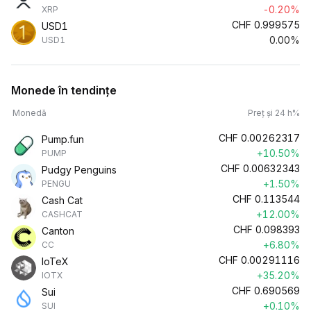
-0.20%
XRP
CHF
0.999575
USD1
0.00%
USD1
Monede în tendințe
Monedă
Preț și 24 h%
CHF
0.00262317
Pump.fun
+10.50%
PUMP
CHF
0.00632343
Pudgy Penguins
+1.50%
PENGU
CHF
0.113544
Cash Cat
+12.00%
CASHCAT
CHF
0.098393
Canton
+6.80%
CC
CHF
0.00291116
IoTeX
+35.20%
IOTX
CHF
0.690569
Sui
+0.10%
SUI