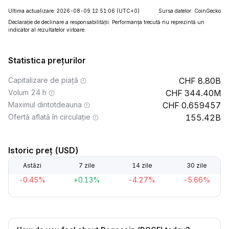
Ultima actualizare: 2026-08-09 12:51:06
(UTC+0)
Sursa datelor: CoinGecko
Declarație de declinare a responsabilității: Performanța trecută nu reprezintă un
indicator al rezultatelor viitoare.
Statistica prețurilor
Capitalizare de piață
8.80B
Volum 24 h
344.40M
Maximul dintotdeauna
0.659457
Ofertă aflată în circulație
155.42B
Istoric preț (USD)
Astăzi
7 zile
14 zile
30 zile
-0.45%
+0.13%
-4.27%
-5.66%