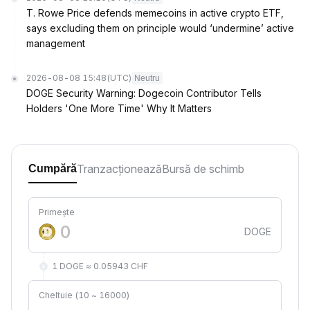
T. Rowe Price defends memecoins in active crypto ETF,
says excluding them on principle would ‘undermine’ active
management
2026-08-08 15:48
(UTC)
Neutru
DOGE Security Warning: Dogecoin Contributor Tells
Holders 'One More Time' Why It Matters
Tranzacționează
Bursă de schimb
Cumpără
Primește
DOGE
1 DOGE ≈ 0.05943 CHF
Cheltuie (10 ~ 16000)