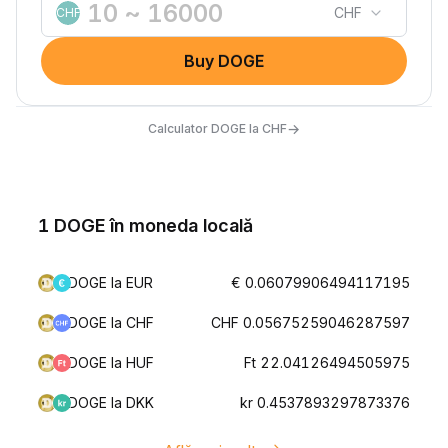
CHF
CHF
Buy DOGE
→
Calculator DOGE la CHF
1 DOGE în moneda locală
DOGE la EUR
€ 0.06079906494117195
DOGE la CHF
CHF 0.05675259046287597
DOGE la HUF
Ft 22.04126494505975
DOGE la DKK
kr 0.4537893297873376