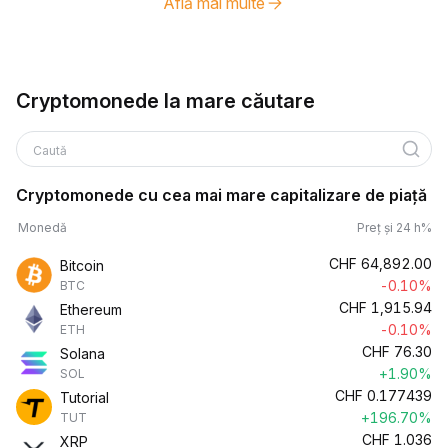
Află mai multe
Cryptomonede la mare căutare
Caută
Cryptomonede cu cea mai mare capitalizare de piață
Monedă
Preț și 24 h%
CHF
64,892.00
Bitcoin
-0.10%
BTC
CHF
1,915.94
Ethereum
-0.10%
ETH
CHF
76.30
Solana
+1.90%
SOL
CHF
0.177439
Tutorial
+196.70%
TUT
CHF
1.036
XRP