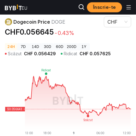
Înscrie-te
Prețuri Crypto
Dogecoin Price DOGE
Dogecoin Price
DOGE
CHF
CHF0.056645
-0.43%
24H
7D
14D
30D
60D
200D
1Y
Scăzut
CHF
0.056429
Ridicat
CHF
0.057625