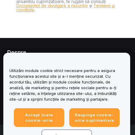
ansamblu cuprinzătoare, te rugăm să consulți
Documentul de divulgare a riscurilor
și
Termenii și
condițiile
.
Despre
Servicii
Utilizăm module cookie strict necesare pentru a asigura
funcționarea acestui site și a-l menține securizat. Cu
Asistență
acordul tău, utilizăm și module cookie funcționale, de
analiză, de marketing și pentru rețele sociale pentru a-ți
reține setările, a înțelege utilizarea site-ului, a îmbunătăți
Produse
site-ul și a sprijini funcțiile de marketing și partajare.
Juridic
Accept toate
Respinge cookie-
cookie-urile
urile suplimentare
© 2025-2026 Bybit.eu. Toate drepturile rezervate.