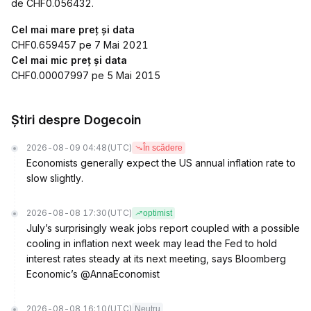
de CHF0.056432.
Cel mai mare preț și data
CHF0.659457 pe 7 Mai 2021
Cel mai mic preț și data
CHF0.00007997 pe 5 Mai 2015
Știri despre Dogecoin
2026-08-09 04:48
(UTC)
În scădere
Economists generally expect the US annual inflation rate to
slow slightly.
2026-08-08 17:30
(UTC)
optimist
July’s surprisingly weak jobs report coupled with a possible
cooling in inflation next week may lead the Fed to hold
interest rates steady at its next meeting, says Bloomberg
Economic’s @AnnaEconomist
2026-08-08 16:10
(UTC)
Neutru