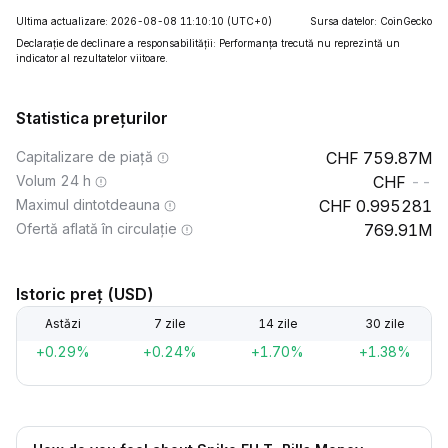
Ultima actualizare: 2026-08-08 11:10:10
(UTC+0)
Sursa datelor: CoinGecko
Declarație de declinare a responsabilității: Performanța trecută nu reprezintă un
indicator al rezultatelor viitoare.
Statistica prețurilor
Capitalizare de piață
759.87M
Volum 24 h
--
Maximul dintotdeauna
0.995281
Ofertă aflată în circulație
769.91M
Istoric preț (USD)
Astăzi
7 zile
14 zile
30 zile
+0.29%
+0.24%
+1.70%
+1.38%