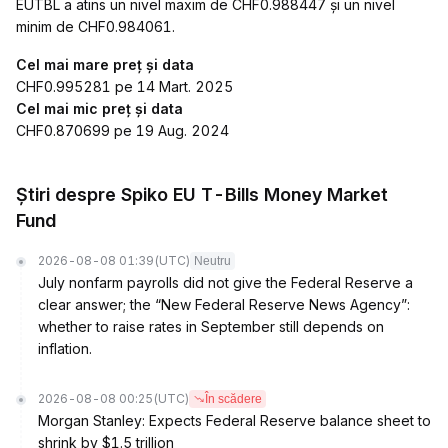
EUTBL a atins un nivel maxim de CHF0.988447 și un nivel
minim de CHF0.984061.
Cel mai mare preț și data
CHF0.995281 pe 14 Mart. 2025
Cel mai mic preț și data
CHF0.870699 pe 19 Aug. 2024
Știri despre Spiko EU T-Bills Money Market
Fund
2026-08-08 01:39
(UTC)
Neutru
July nonfarm payrolls did not give the Federal Reserve a
clear answer; the “New Federal Reserve News Agency”:
whether to raise rates in September still depends on
inflation.
2026-08-08 00:25
(UTC)
În scădere
Morgan Stanley: Expects Federal Reserve balance sheet to
shrink by $1.5 trillion