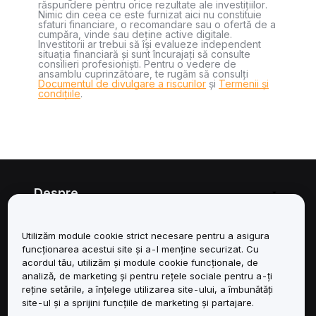
răspundere pentru orice rezultate ale investițiilor.
Nimic din ceea ce este furnizat aici nu constituie
sfaturi financiare, o recomandare sau o ofertă de a
cumpăra, vinde sau deține active digitale.
Investitorii ar trebui să își evalueze independent
situația financiară și sunt încurajați să consulte
consilieri profesioniști. Pentru o vedere de
ansamblu cuprinzătoare, te rugăm să consulți
Documentul de divulgare a riscurilor
și
Termenii și
condițiile
.
Despre
Servicii
Utilizăm module cookie strict necesare pentru a asigura
funcționarea acestui site și a-l menține securizat. Cu
Asistență
acordul tău, utilizăm și module cookie funcționale, de
analiză, de marketing și pentru rețele sociale pentru a-ți
reține setările, a înțelege utilizarea site-ului, a îmbunătăți
Produse
site-ul și a sprijini funcțiile de marketing și partajare.