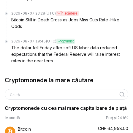
2026-08-07 23:28
(UTC)
În scădere
Bitcoin Still in Death Cross as Jobs Miss Cuts Rate-Hike
Odds
2026-08-07 19:45
(UTC)
optimist
The dollar fell Friday after soft US labor data reduced
expectations that the Federal Reserve will raise interest
rates in the near term.
Cryptomonede la mare căutare
Caută
Cryptomonede cu cea mai mare capitalizare de piață
Monedă
Preț și 24 h%
CHF
64,958.00
Bitcoin