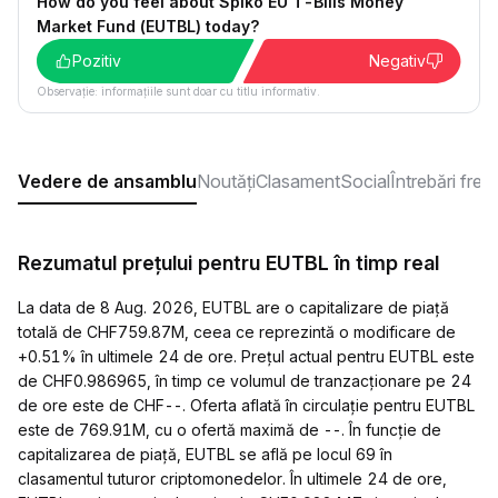
How do you feel about Spiko EU T-Bills Money
Market Fund (EUTBL) today?
Pozitiv
Negativ
Observație: informațiile sunt doar cu titlu informativ.
Vedere de ansamblu
Noutăți
Clasament
Social
Întrebări fre
Rezumatul prețului pentru EUTBL în timp real
La data de 8 Aug. 2026, EUTBL are o capitalizare de piață
totală de CHF759.87M, ceea ce reprezintă o modificare de
+0.51% în ultimele 24 de ore. Prețul actual pentru EUTBL este
de CHF0.986965, în timp ce volumul de tranzacționare pe 24
de ore este de CHF--. Oferta aflată în circulație pentru EUTBL
este de 769.91M, cu o ofertă maximă de --. În funcție de
capitalizarea de piață, EUTBL se află pe locul 69 în
clasamentul tuturor criptomonedelor. În ultimele 24 de ore,