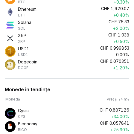
+0.30%
BTC
CHF
1,920.07
Ethereum
+0.40%
ETH
CHF
75.33
Solana
+2.00%
SOL
CHF
1.038
XRP
+0.50%
XRP
CHF
0.999853
USD1
0.00%
USD1
CHF
0.070351
Dogecoin
+1.20%
DOGE
Monede în tendințe
Monedă
Preț și 24 h%
CHF
0.887126
Cysic
+34.00%
CYS
CHF
0.057841
Biconomy
+25.90%
BICO