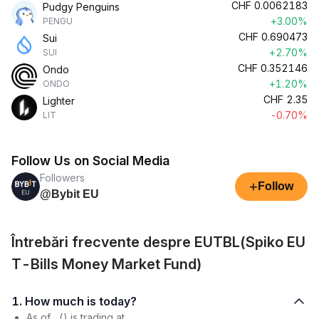
CHF
0.0062183
Pudgy Penguins
+3.00%
PENGU
CHF
0.690473
Sui
+2.70%
SUI
CHF
0.352146
Ondo
+1.20%
ONDO
CHF
2.35
Lighter
-0.70%
LIT
Follow Us on Social Media
Followers
+
Follow
@Bybit EU
Întrebări frecvente despre EUTBL(Spiko EU
T-Bills Money Market Fund)
1. How much is today?
As of , () is trading at .