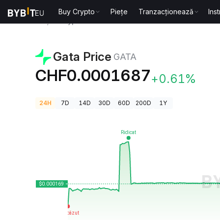
Buy Crypto
Piețe
Tranzacționează
Ins
Prețuri Crypto
Gata Price GATA
Gata Price
GATA
CHF0.0001687
+0.61%
24H
7D
14D
30D
60D
200D
1Y