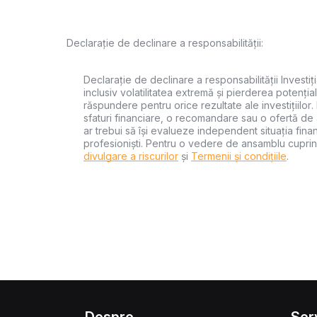
Declarație de declinare a responsabilității:
Declarație de declinare a responsabilității Investiți
inclusiv volatilitatea extremă și pierderea potențial
răspundere pentru orice rezultate ale investițiilor.
sfaturi financiare, o recomandare sau o ofertă de a
ar trebui să își evalueze independent situația financ
profesioniști. Pentru o vedere de ansamblu cuprin
divulgare a riscurilor
și
Termenii și condițiile
.