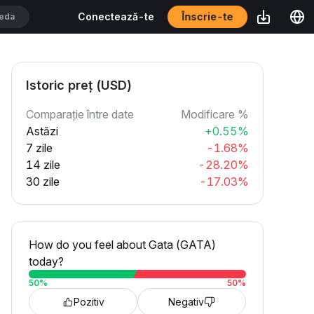
Înscrie-te
Conectează-te
Istoric preț (USD)
Comparație între date
Modificare %
Astăzi
+0.55%
7 zile
-1.68%
14 zile
-28.20%
30 zile
-17.03%
How do you feel about Gata (GATA)
today?
50
%
50
%
Pozitiv
Negativ