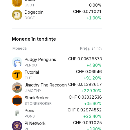
0.00%
USD1
CHF
0.071021
Dogecoin
+1.90%
DOGE
Monede în tendințe
Monedă
Preț și 24 h%
CHF
0.00628573
Pudgy Penguins
+4.80%
PENGU
CHF
0.06946
Tutorial
+91.20%
TUT
CHF
0.01392617
Jimothy The Raccoon
+229.30%
JIMOTHY
CHF
0.03032536
StonkBroker
+35.90%
STONKBROKER
CHF
0.02974552
Pons
+22.40%
PONS
CHF
0.091025
Pi Network
+3.90%
PI