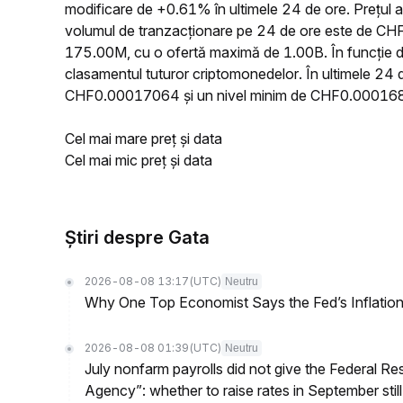
modificare de +0.61% în ultimele 24 de ore. Prețul
volumul de tranzacționare pe 24 de ore este de CHF2
175.00M, cu o ofertă maximă de 1.00B. În funcție de
clasamentul tuturor criptomonedelor. În ultimele 24
CHF0.00017064 și un nivel minim de CHF0.00016
Cel mai mare preț și data
Cel mai mic preț și data
Știri despre Gata
2026-08-08 13:17
(UTC)
Neutru
Why One Top Economist Says the Fed’s Inflation
2026-08-08 01:39
(UTC)
Neutru
July nonfarm payrolls did not give the Federal 
Agency”: whether to raise rates in September still