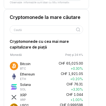
Observație: informațiile sunt doar cu titlu informativ.
Cryptomonede la mare căutare
Caută
Cryptomonede cu cea mai mare
capitalizare de piață
Monedă
Preț și 24 h%
CHF
65,025.00
Bitcoin
+0.30%
BTC
CHF
1,921.05
Ethereum
+0.20%
ETH
CHF
76.31
Solana
+3.30%
SOL
CHF
1.044
XRP
+1.00%
XRP
CHF
0.999598
USD1