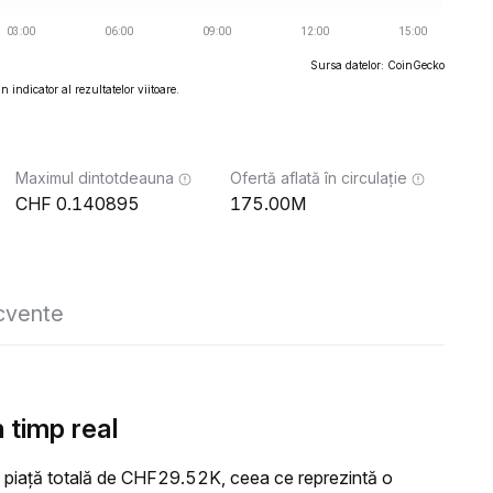
Sursa datelor: CoinGecko
 indicator al rezultatelor viitoare.
Maximul dintotdeauna
Ofertă aflată în circulație
0.140895
175.00M
ecvente
 timp real
 piață totală de CHF29.52K, ceea ce reprezintă o