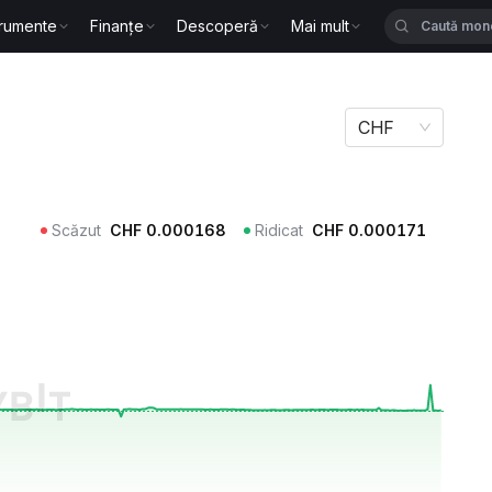
trumente
Finanțe
Descoperă
Mai mult
CHF
Scăzut
CHF
0.000168
Ridicat
CHF
0.000171