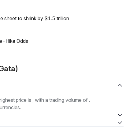
sheet to shrink by $1.5 trillion
ate-Hike Odds
(Gata)
highest price is , with a trading volume of .
urrencies.