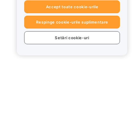
Accept toate cookie-urile
Respinge cookie-urile suplimentare
Setări cookie-uri
use
Juridic
ționează
Politica privind
conflictele de interese
Rezumatul Politicii de
custodie și administrare
ard
Informații ESG