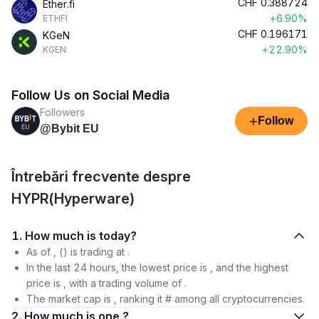
CHF
0.388724
Ether.fi
+6.90%
ETHFI
CHF
0.196171
KGeN
+22.90%
KGEN
Follow Us on Social Media
Followers
+
Follow
@Bybit EU
Întrebări frecvente despre
HYPR(Hyperware)
1. How much is today?
As of , () is trading at .
In the last 24 hours, the lowest price is , and the highest
price is , with a trading volume of .
The market cap is , ranking it # among all cryptocurrencies.
2. How much is one ?