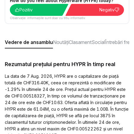
How do you feel about Hyperware (HYPR) today?
Pozitiv
Negativ
Observație: informațiile sunt doar cu titlu informativ.
Vedere de ansamblu
Noutăți
Clasament
Social
Întrebări fre
Rezumatul prețului pentru HYPR în timp real
La data de 7 Aug. 2026, HYPR are o capitalizare de piață
totală de CHF316.40K, ceea ce reprezintă o modificare de
-1.29% în ultimele 24 de ore. Prețul actual pentru HYPR este
de CHF0.00518327, în timp ce volumul de tranzacționare pe
24 de ore este de CHF10.63. Oferta aflată în circulație pentru
HYPR este de 61.04M, cu o ofertă maximă de 1.00B. În funcție
de capitalizarea de piață, HYPR se află pe locul 3875 în
clasamentul tuturor criptomonedelor. În ultimele 24 de ore,
HYPR a atins un nivel maxim de CHF0.00522262 și un nivel