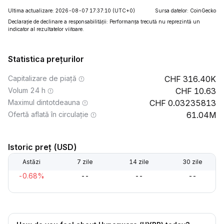
Ultima actualizare: 2026-08-07 17:37:10
(UTC+0)
Sursa datelor: CoinGecko
Declarație de declinare a responsabilității: Performanța trecută nu reprezintă un
indicator al rezultatelor viitoare.
Statistica prețurilor
Capitalizare de piață
316.40K
Volum 24 h
10.63
Maximul dintotdeauna
0.03235813
Ofertă aflată în circulație
61.04M
Istoric preț (USD)
Astăzi
7 zile
14 zile
30 zile
-0.68%
--
--
--