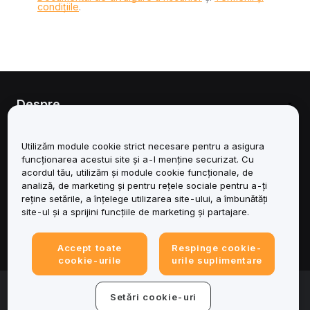
condițiile
.
Despre
Servicii
Utilizăm module cookie strict necesare pentru a asigura
funcționarea acestui site și a-l menține securizat. Cu
Asistență
acordul tău, utilizăm și module cookie funcționale, de
analiză, de marketing și pentru rețele sociale pentru a-ți
reține setările, a înțelege utilizarea site-ului, a îmbunătăți
Produse
site-ul și a sprijini funcțiile de marketing și partajare.
Juridic
Accept toate
Respinge cookie-
cookie-urile
urile suplimentare
© 2025-2026 Bybit.eu. Toate drepturile rezervate.
Setări cookie-uri
Condițiile de utilizare a serviciului
|
Termene de