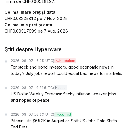
minim de CHF0.00518197.
Cel mai mare preț și data
CHF0.03235813 pe 7 Nov. 2025
Cel mai mic preț și data
CHF0.00517699 pe 7 Aug. 2026
Știri despre Hyperware
2026-08-07 16:35
(UTC)
În scădere
For stock and bond investors, good economic news in
today’s July jobs report could equal bad news for markets.
2026-08-07 16:21
(UTC)
Neutru
US Dollar Weekly Forecast: Sticky inflation, weaker jobs
and hopes of peace
2026-08-07 16:13
(UTC)
optimist
Bitcoin Hits $65.3K in August as Soft US Jobs Data Shifts
Fed Bets