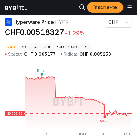
Înscrie-te
Prețuri Crypto
Hyperware Price HYPR
Hyperware Price
HYPR
CHF
CHF0.00518327
-1.29%
24H
7D
14D
30D
60D
200D
1Y
Scăzut
CHF
0.005177
Ridicat
CHF
0.005253