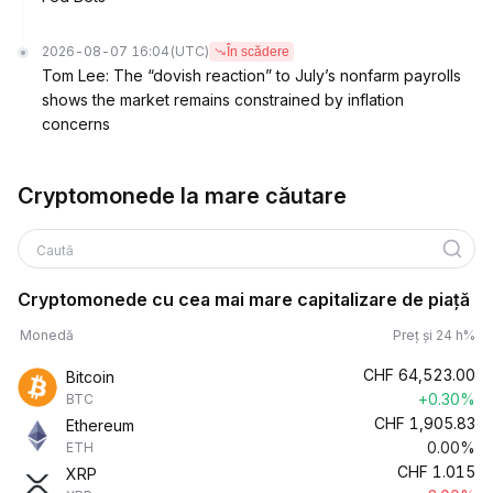
2026-08-07 16:04
(UTC)
În scădere
Tom Lee: The “dovish reaction” to July’s nonfarm payrolls
shows the market remains constrained by inflation
concerns
Cryptomonede la mare căutare
Caută
Cryptomonede cu cea mai mare capitalizare de piață
Monedă
Preț și 24 h%
CHF
64,523.00
Bitcoin
+0.30%
BTC
CHF
1,905.83
Ethereum
0.00%
ETH
CHF
1.015
XRP