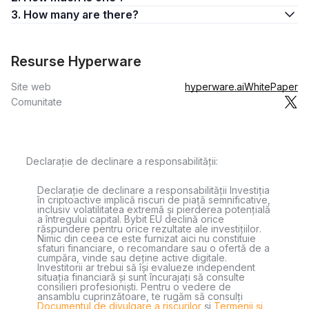
3. How many are there?
Resurse Hyperware
Site web
hyperware.ai
WhitePaper
Comunitate
Declarație de declinare a responsabilității:
Declarație de declinare a responsabilității Investiția
în criptoactive implică riscuri de piață semnificative,
inclusiv volatilitatea extremă și pierderea potențială
a întregului capital. Bybit EU declină orice
răspundere pentru orice rezultate ale investițiilor.
Nimic din ceea ce este furnizat aici nu constituie
sfaturi financiare, o recomandare sau o ofertă de a
cumpăra, vinde sau deține active digitale.
Investitorii ar trebui să își evalueze independent
situația financiară și sunt încurajați să consulte
consilieri profesioniști. Pentru o vedere de
ansamblu cuprinzătoare, te rugăm să consulți
Documentul de divulgare a riscurilor
și
Termenii și