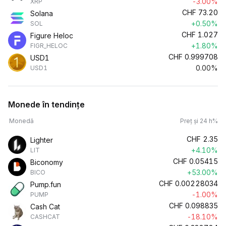
-3.00%
XRP
CHF
73.20
Solana
+0.50%
SOL
CHF
1.027
Figure Heloc
+1.80%
FIGR_HELOC
CHF
0.999708
USD1
0.00%
USD1
Monede în tendințe
Monedă
Preț și 24 h%
CHF
2.35
Lighter
+4.10%
LIT
CHF
0.05415
Biconomy
+53.00%
BICO
CHF
0.00228034
Pump.fun
-1.00%
PUMP
CHF
0.098835
Cash Cat
-18.10%
CASHCAT