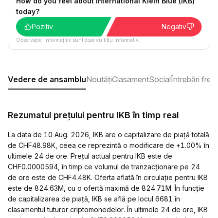
How do you feel about International Klein Blue (IKB)
today?
Pozitiv
Negativ
Observație: informațiile sunt doar cu titlu informativ.
Vedere de ansamblu
Noutăți
Clasament
Social
Întrebări fre
Rezumatul prețului pentru IKB în timp real
La data de 10 Aug. 2026, IKB are o capitalizare de piață totală
de CHF48.98K, ceea ce reprezintă o modificare de +1.00% în
ultimele 24 de ore. Prețul actual pentru IKB este de
CHF0.0000594, în timp ce volumul de tranzacționare pe 24
de ore este de CHF4.48K. Oferta aflată în circulație pentru IKB
este de 824.63M, cu o ofertă maximă de 824.71M. În funcție
de capitalizarea de piață, IKB se află pe locul 6681 în
clasamentul tuturor criptomonedelor. În ultimele 24 de ore, IKB