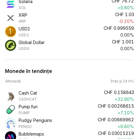
CHF
76.72
Solana
+0.80%
SOL
CHF
1.03
XRP
-0.20%
XRP
CHF
0.999559
USD1
0.00%
USD1
CHF
1.001
Global Dollar
0.00%
USDG
Monede în tendințe
Monedă
Preț și 24 h%
CHF
0.158643
Cash Cat
+32.90%
CASHCAT
CHF
0.00268615
Pump.fun
+7.10%
PUMP
CHF
0.00669962
Pudgy Penguins
+6.80%
PENGU
CHF
0.03015219
Bubblemaps