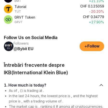
+21.10%
BMT
CHF
0.125059
Tutorial
-20.20%
TUT
CHF
0.34779
GRVT Token
+27.90%
GRVT
Follow Us on Social Media
Followers
+
Follow
@Bybit EU
Întrebări frecvente despre
IKB(International Klein Blue)
1. How much is today?
As of , () is trading at .
In the last 24 hours, the lowest price is , and the highest
price is , with a trading volume of .
The market cap is , ranking it # among all cryptocurrencies.