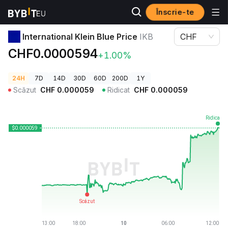
Înscrie-te
Prețuri Crypto
International Klein Blue Price IKB
International Klein Blue Price
IKB
CHF
CHF0.0000594
+1.00%
24H
7D
14D
30D
60D
200D
1Y
Scăzut
CHF
0.000059
Ridicat
CHF
0.000059