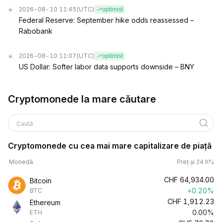
2026-08-10 11:45
(UTC)
optimist
Federal Reserve: September hike odds reassessed –
Rabobank
2026-08-10 11:07
(UTC)
optimist
US Dollar: Softer labor data supports downside – BNY
Cryptomonede la mare căutare
Caută
Cryptomonede cu cea mai mare capitalizare de piață
Monedă
Preț și 24 h%
CHF
64,934.00
Bitcoin
+0.20%
BTC
CHF
1,912.23
Ethereum
0.00%
ETH