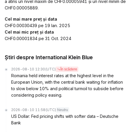
a atins un nivel maxim de CHF0.00005941 și un nivel minim de
CHF0.00005889.
Cel mai mare preț și data
CHF0.00030439 pe 19 Ian. 2025
Cel mai mic preț și data
CHF0.00001834 pe 31 Oct. 2024
Știri despre International Klein Blue
2026-08-10 12:30
(UTC)
În scădere
Romania held interest rates at the highest level in the
European Union, with the central bank waiting for inflation
to slow below 10% and political turmoil to subside before
considering policy easing.
2026-08-10 11:58
(UTC)
Neutru
US Dollar: Fed pricing shifts with softer data – Deutsche
Bank