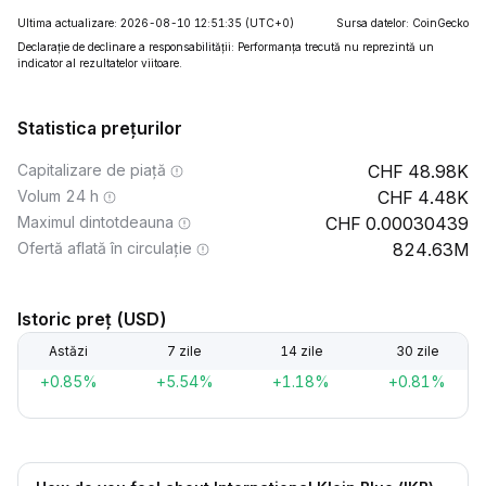
Ultima actualizare: 2026-08-10 12:51:35
(UTC+0)
Sursa datelor: CoinGecko
Declarație de declinare a responsabilității: Performanța trecută nu reprezintă un
indicator al rezultatelor viitoare.
Statistica prețurilor
Capitalizare de piață
48.98K
Volum 24 h
4.48K
Maximul dintotdeauna
0.00030439
Ofertă aflată în circulație
824.63M
Istoric preț (USD)
Astăzi
7 zile
14 zile
30 zile
+0.85%
+5.54%
+1.18%
+0.81%