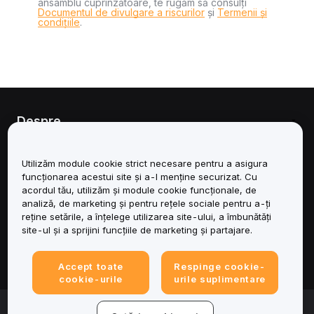
ansamblu cuprinzătoare, te rugăm să consulți
Documentul de divulgare a riscurilor
și
Termenii și
condițiile
.
Despre
Servicii
Utilizăm module cookie strict necesare pentru a asigura
funcționarea acestui site și a-l menține securizat. Cu
Asistență
acordul tău, utilizăm și module cookie funcționale, de
analiză, de marketing și pentru rețele sociale pentru a-ți
reține setările, a înțelege utilizarea site-ului, a îmbunătăți
Produse
site-ul și a sprijini funcțiile de marketing și partajare.
Juridic
Accept toate
Respinge cookie-
cookie-urile
urile suplimentare
© 2025-2026 Bybit.eu. Toate drepturile rezervate.