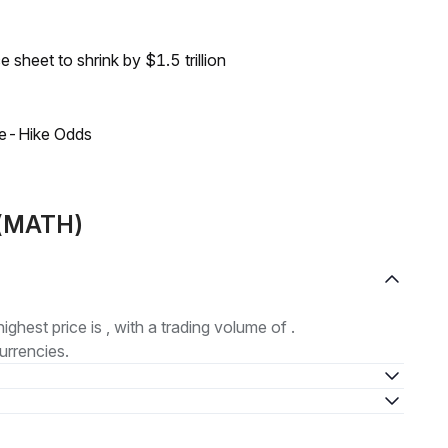
sheet to shrink by $1.5 trillion
ate-Hike Odds
H(MATH)
highest price is , with a trading volume of .
urrencies.