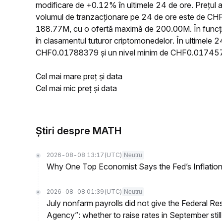
modificare de +0.12% în ultimele 24 de ore. Prețu
volumul de tranzacționare pe 24 de ore este de CHF
188.77M, cu o ofertă maximă de 200.00M. În funcție
în clasamentul tuturor criptomonedelor. În ultimele 
CHF0.01788379 și un nivel minim de CHF0.01745
Cel mai mare preț și data
Cel mai mic preț și data
Știri despre MATH
2026-08-08 13:17
(UTC)
Neutru
Why One Top Economist Says the Fed’s Inflation
2026-08-08 01:39
(UTC)
Neutru
July nonfarm payrolls did not give the Federal 
Agency”: whether to raise rates in September still