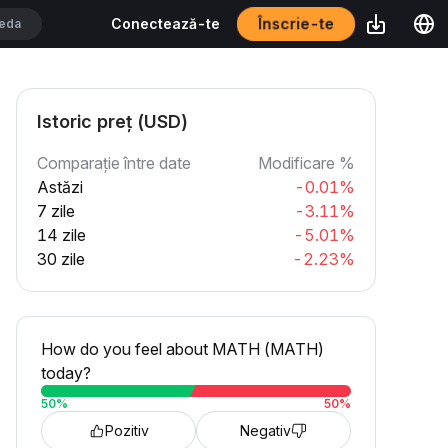
Înscrie-te
Conectează-te
Istoric preț (USD)
Comparație între date
Modificare %
Astăzi
-0.01%
7 zile
-3.11%
14 zile
-5.01%
30 zile
-2.23%
How do you feel about MATH (MATH)
today?
50
%
50
%
Pozitiv
Negativ