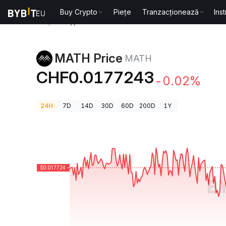
Buy Crypto
Piețe
Tranzacționează
Ins
Prețuri Crypto
MATH Price MATH
MATH Price
MATH
CHF0.0177243
-0.02%
24H
7D
14D
30D
60D
200D
1Y