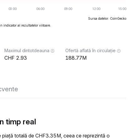
Sursa datelor: CoinGecko
 indicator al rezultatelor viitoare.
Maximul dintotdeauna
Ofertă aflată în circulație
2.93
188.77M
ecvente
n timp real
 piață totală de CHF3.35M, ceea ce reprezintă o