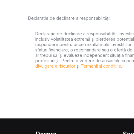
Declarație de declinare a responsabilității:
Declarație de declinare a responsabilității Investiți
inclusiv volatilitatea extremă și pierderea potențial
răspundere pentru orice rezultate ale investițiilor.
sfaturi financiare, o recomandare sau o ofertă de a
ar trebui să își evalueze independent situația financ
profesioniști. Pentru o vedere de ansamblu cuprin
divulgare a riscurilor
și
Termenii și condițiile
.