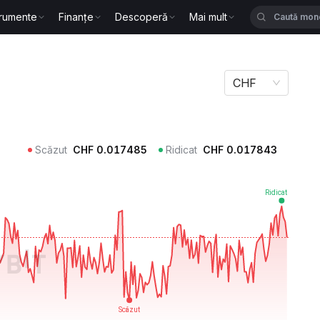
trumente
Finanțe
Descoperă
Mai mult
CHF
Scăzut
CHF
0.017485
Ridicat
CHF
0.017843