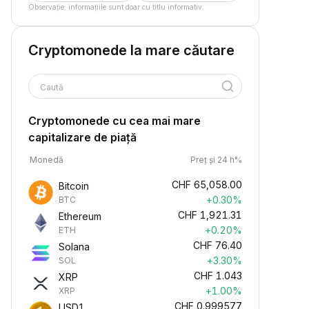
Observație: informațiile sunt doar cu titlu informativ.
Cryptomonede la mare căutare
Caută
Cryptomonede cu cea mai mare
capitalizare de piață
Monedă
Preț și 24 h%
CHF
65,058.00
Bitcoin
+0.30%
BTC
CHF
1,921.31
Ethereum
+0.20%
ETH
CHF
76.40
Solana
+3.30%
SOL
CHF
1.043
XRP
+1.00%
XRP
CHF
0.999577
USD1