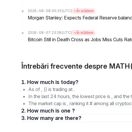
2026-08-08 00:25
(UTC)
În scădere
Morgan Stanley: Expects Federal Reserve balance 
2026-08-07 23:28
(UTC)
În scădere
Bitcoin Still in Death Cross as Jobs Miss Cuts R
Întrebări frecvente despre MAT
1. How much is today?
As of , () is trading at .
In the last 24 hours, the lowest price is , and the 
The market cap is , ranking it # among all cryptoc
2. How much is one ?
3. How many are there?