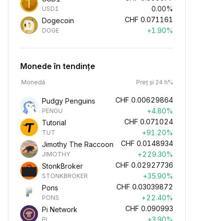
0.00%
USD1
CHF
0.071161
Dogecoin
+1.90%
DOGE
Monede în tendințe
Monedă
Preț și 24 h%
CHF
0.00629864
Pudgy Penguins
+4.80%
PENGU
CHF
0.071024
Tutorial
+91.20%
TUT
CHF
0.0148934
Jimothy The Raccoon
+229.30%
JIMOTHY
CHF
0.02927736
StonkBroker
+35.90%
STONKBROKER
CHF
0.03039872
Pons
+22.40%
PONS
CHF
0.090993
Pi Network
+3.90%
PI