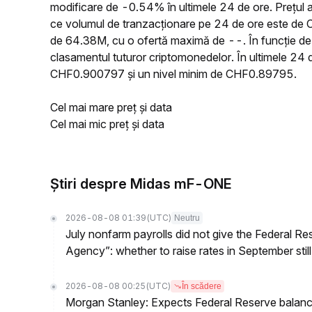
modificare de -0.54% în ultimele 24 de ore. Prețu
ce volumul de tranzacționare pe 24 de ore este de 
de 64.38M, cu o ofertă maximă de --. În funcție de 
clasamentul tuturor criptomonedelor. În ultimele 24
CHF0.900797 și un nivel minim de CHF0.89795.
Cel mai mare preț și data
Cel mai mic preț și data
Știri despre Midas mF-ONE
2026-08-08 01:39
(UTC)
Neutru
July nonfarm payrolls did not give the Federal 
Agency”: whether to raise rates in September still
2026-08-08 00:25
(UTC)
În scădere
Morgan Stanley: Expects Federal Reserve balance 