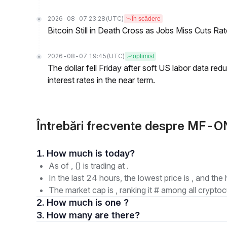
2026-08-07 23:28
(UTC)
În scădere
Bitcoin Still in Death Cross as Jobs Miss Cuts R
2026-08-07 19:45
(UTC)
optimist
The dollar fell Friday after soft US labor data re
interest rates in the near term.
Întrebări frecvente despre MF
1. How much is today?
As of , () is trading at .
In the last 24 hours, the lowest price is , and the 
The market cap is , ranking it # among all cryptoc
2. How much is one ?
3. How many are there?