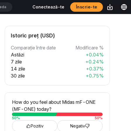
Înscrie-te
Conectează-te
Istoric preț (USD)
Comparație între date
Modificare %
Astăzi
+0.04%
7 zile
+0.24%
14 zile
+0.37%
30 zile
+0.75%
How do you feel about Midas mF-ONE
(MF-ONE) today?
50
%
50
%
Pozitiv
Negativ