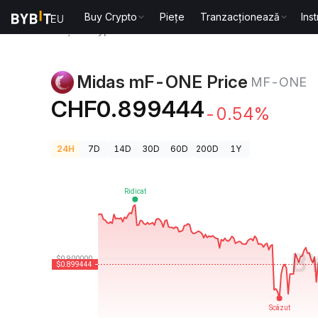
Buy Crypto
Piețe
Tranzacționează
Ins
Prețuri Crypto
Midas mF-ONE Price MF-ONE
Midas mF-ONE Price
MF-ONE
CHF0.899444
-0.54%
24H
7D
14D
30D
60D
200D
1Y