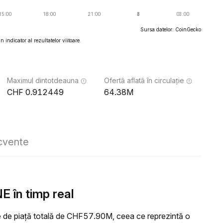
Sursa datelor: CoinGecko
 indicator al rezultatelor viitoare.
Maximul dintotdeauna
Ofertă aflată în circulație
0.912449
64.38M
ecvente
 în timp real
 de piață totală de CHF57.90M, ceea ce reprezintă o