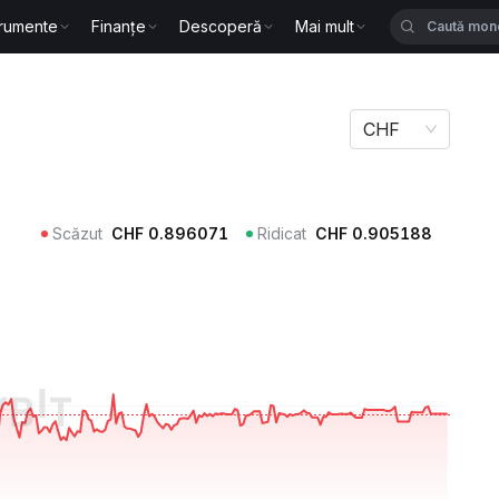
trumente
Finanțe
Descoperă
Mai mult
CHF
Scăzut
CHF
0.896071
Ridicat
CHF
0.905188