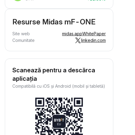
Resurse Midas mF-ONE
Site web
midas.app
WhitePaper
Comunitate
linkedin.com
Scanează pentru a descărca
aplicația
Compatibilă cu iOS și Android (mobil și tabletă)