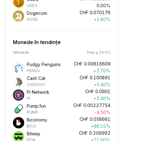
0.00%
USD1
CHF
0.070176
Dogecoin
+1.60%
DOGE
Monede în tendințe
Monedă
Preț și 24 h%
CHF
0.00616609
Pudgy Penguins
+2.70%
PENGU
CHF
0.100891
Cash Cat
+5.40%
CASHCAT
CHF
0.0901
Pi Network
+2.40%
PI
CHF
0.00227754
Pump.fun
-4.50%
PUMP
CHF
0.058661
Biconomy
+66.10%
BICO
CHF
0.206992
Bitway
+11.00%
BTW