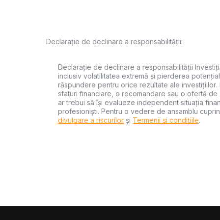
Declarație de declinare a responsabilității:
Declarație de declinare a responsabilității Investiți
inclusiv volatilitatea extremă și pierderea potențial
răspundere pentru orice rezultate ale investițiilor.
sfaturi financiare, o recomandare sau o ofertă de a
ar trebui să își evalueze independent situația financ
profesioniști. Pentru o vedere de ansamblu cuprin
divulgare a riscurilor
și
Termenii și condițiile
.