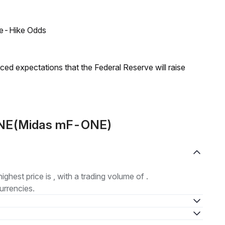
ate-Hike Odds
duced expectations that the Federal Reserve will raise
-ONE(Midas mF-ONE)
highest price is , with a trading volume of .
urrencies.