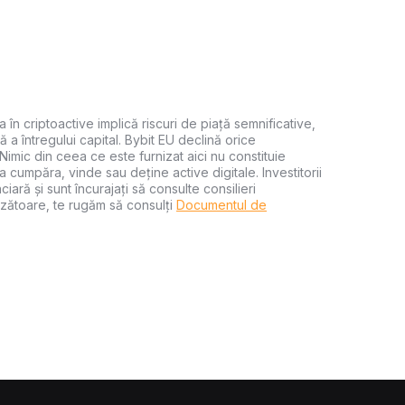
a în criptoactive implică riscuri de piață semnificative,
ă a întregului capital. Bybit EU declină orice
 Nimic din ceea ce este furnizat aici nu constituie
 cumpăra, vinde sau deține active digitale. Investitorii
iară și sunt încurajați să consulte consilieri
zătoare, te rugăm să consulți
Documentul de