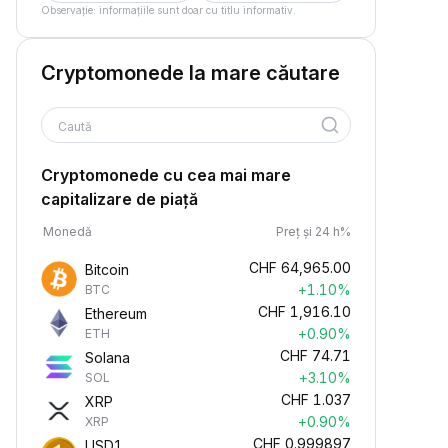
Observație: informațiile sunt doar cu titlu informativ.
Cryptomonede la mare căutare
Caută
Cryptomonede cu cea mai mare
capitalizare de piață
Monedă
Preț și 24 h%
CHF
64,965.00
Bitcoin
+1.10%
BTC
CHF
1,916.10
Ethereum
+0.90%
ETH
CHF
74.71
Solana
+3.10%
SOL
CHF
1.037
XRP
+0.90%
XRP
CHF
0.999897
USD1