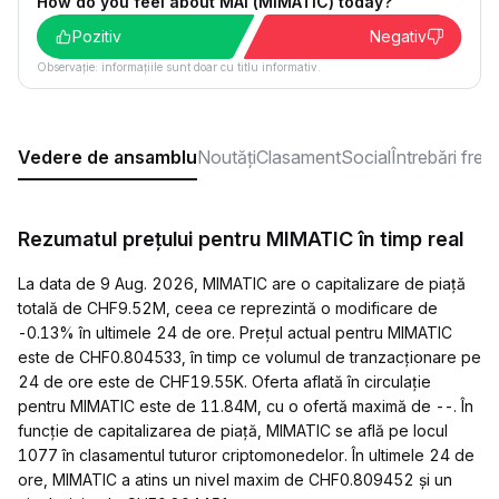
How do you feel about MAI (MIMATIC) today?
Pozitiv
Negativ
Observație: informațiile sunt doar cu titlu informativ.
Vedere de ansamblu
Noutăți
Clasament
Social
Întrebări fre
Rezumatul prețului pentru MIMATIC în timp real
La data de 9 Aug. 2026, MIMATIC are o capitalizare de piață
totală de CHF9.52M, ceea ce reprezintă o modificare de
-0.13% în ultimele 24 de ore. Prețul actual pentru MIMATIC
este de CHF0.804533, în timp ce volumul de tranzacționare pe
24 de ore este de CHF19.55K. Oferta aflată în circulație
pentru MIMATIC este de 11.84M, cu o ofertă maximă de --. În
funcție de capitalizarea de piață, MIMATIC se află pe locul
1077 în clasamentul tuturor criptomonedelor. În ultimele 24 de
ore, MIMATIC a atins un nivel maxim de CHF0.809452 și un