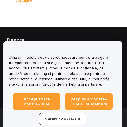
condițiile
.
Despre
Servicii
Utilizăm module cookie strict necesare pentru a asigura
funcționarea acestui site și a-l menține securizat. Cu
Asistență
acordul tău, utilizăm și module cookie funcționale, de
analiză, de marketing și pentru rețele sociale pentru a-ți
reține setările, a înțelege utilizarea site-ului, a îmbunătăți
Produse
site-ul și a sprijini funcțiile de marketing și partajare.
Juridic
Accept toate
Respinge cookie-
cookie-urile
urile suplimentare
© 2025-2026 Bybit.eu. Toate drepturile rezervate.
Setări cookie-uri
Condițiile de utilizare a serviciului
|
Termene de