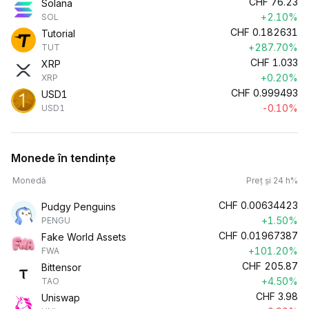
CHF
76.23
Solana
+2.10%
SOL
CHF
0.182631
Tutorial
+287.70%
TUT
CHF
1.033
XRP
+0.20%
XRP
CHF
0.999493
USD1
-0.10%
USD1
Monede în tendințe
Monedă
Preț și 24 h%
CHF
0.00634423
Pudgy Penguins
+1.50%
PENGU
CHF
0.01967387
Fake World Assets
+101.20%
FWA
CHF
205.87
Bittensor
+4.50%
TAO
CHF
3.98
Uniswap