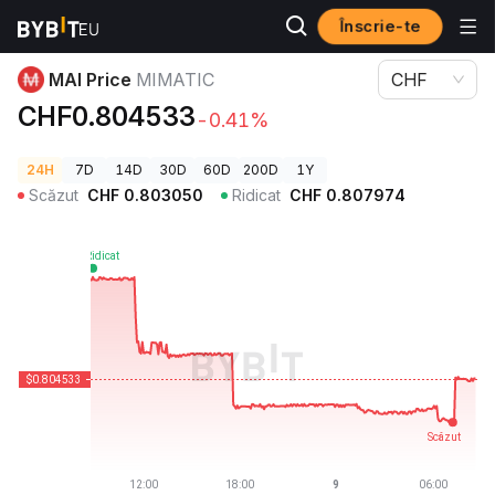
Înscrie-te
Prețuri Crypto
MAI Price MIMATIC
MAI Price
MIMATIC
CHF
CHF0.804533
-0.41%
24H
7D
14D
30D
60D
200D
1Y
Scăzut
CHF
0.803050
Ridicat
CHF
0.807974