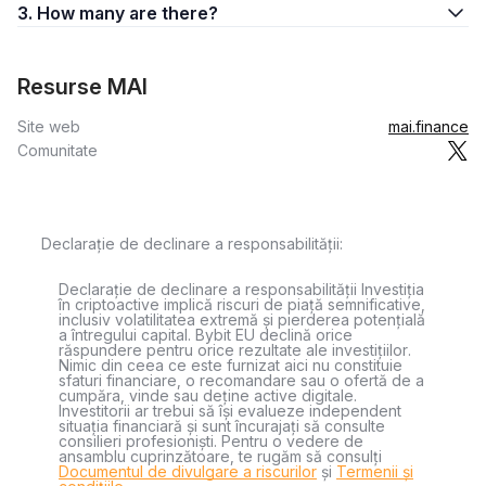
3. How many are there?
Resurse MAI
Site web
mai.finance
Comunitate
Declarație de declinare a responsabilității:
Declarație de declinare a responsabilității Investiția
în criptoactive implică riscuri de piață semnificative,
inclusiv volatilitatea extremă și pierderea potențială
a întregului capital. Bybit EU declină orice
răspundere pentru orice rezultate ale investițiilor.
Nimic din ceea ce este furnizat aici nu constituie
sfaturi financiare, o recomandare sau o ofertă de a
cumpăra, vinde sau deține active digitale.
Investitorii ar trebui să își evalueze independent
situația financiară și sunt încurajați să consulte
consilieri profesioniști. Pentru o vedere de
ansamblu cuprinzătoare, te rugăm să consulți
Documentul de divulgare a riscurilor
și
Termenii și