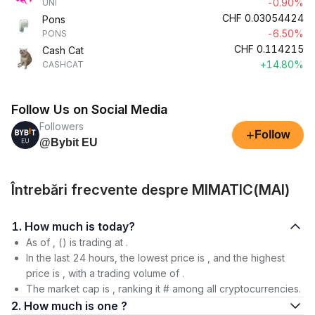
-0.90%
UNI
CHF
0.03054424
Pons
-6.50%
PONS
CHF
0.114215
Cash Cat
+14.80%
CASHCAT
Follow Us on Social Media
Followers
+
Follow
@Bybit EU
Întrebări frecvente despre MIMATIC(MAI)
1. How much is today?
As of , () is trading at .
In the last 24 hours, the lowest price is , and the highest
price is , with a trading volume of .
The market cap is , ranking it # among all cryptocurrencies.
2. How much is one ?