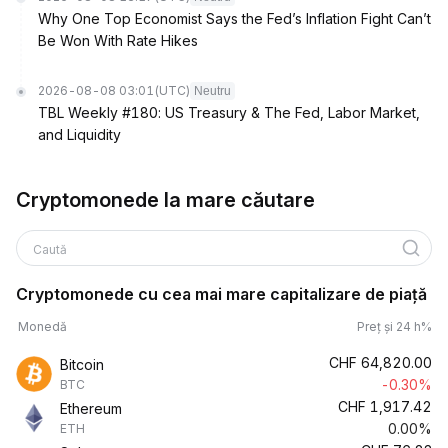
Why One Top Economist Says the Fed’s Inflation Fight Can’t
Be Won With Rate Hikes
2026-08-08 03:01
(UTC)
Neutru
TBL Weekly #180: US Treasury & The Fed, Labor Market,
and Liquidity
Cryptomonede la mare căutare
Caută
Cryptomonede cu cea mai mare capitalizare de piață
Monedă
Preț și 24 h%
CHF
64,820.00
Bitcoin
-0.30%
BTC
CHF
1,917.42
Ethereum
0.00%
ETH