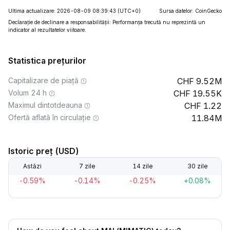
Ultima actualizare: 2026-08-09 08:39:43
(UTC+0)
Sursa datelor: CoinGecko
Declarație de declinare a responsabilității: Performanța trecută nu reprezintă un
indicator al rezultatelor viitoare.
Statistica prețurilor
Capitalizare de piață
9.52M
Volum 24 h
19.55K
Maximul dintotdeauna
1.22
Ofertă aflată în circulație
11.84M
Istoric preț (USD)
Astăzi
7 zile
14 zile
30 zile
-0.59%
-0.14%
-0.25%
+0.08%