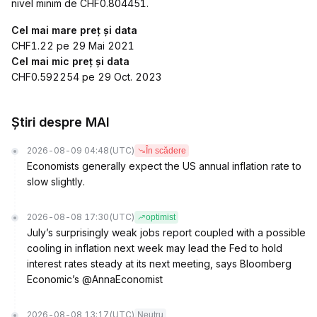
nivel minim de CHF0.804451.
Cel mai mare preț și data
CHF1.22 pe 29 Mai 2021
Cel mai mic preț și data
CHF0.592254 pe 29 Oct. 2023
Știri despre MAI
2026-08-09 04:48
(UTC)
În scădere
Economists generally expect the US annual inflation rate to
slow slightly.
2026-08-08 17:30
(UTC)
optimist
July’s surprisingly weak jobs report coupled with a possible
cooling in inflation next week may lead the Fed to hold
interest rates steady at its next meeting, says Bloomberg
Economic’s @AnnaEconomist
2026-08-08 13:17
(UTC)
Neutru