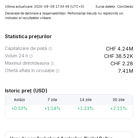
Ultima actualizare: 2026-08-08 17:34:48
(UTC+0)
Sursa datelor: CoinGecko
Declarație de declinare a responsabilității: Performanța trecută nu reprezintă un
indicator al rezultatelor viitoare.
Statistica prețurilor
Capitalizare de piață
4.24M
Volum 24 h
38.52K
Maximul dintotdeauna
2.28
Ofertă aflată în circulație
7.41M
Istoric preț (USD)
Astăzi
7 zile
14 zile
30 zile
+0.53%
+1.14%
+1.23%
+2.11%