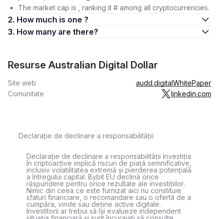
The market cap is , ranking it # among all cryptocurrencies.
2. How much is one ?
3. How many are there?
Resurse Australian Digital Dollar
Site web
audd.digital
WhitePaper
Comunitate
linkedin.com
Declarație de declinare a responsabilității:
Declarație de declinare a responsabilității Investiția
în criptoactive implică riscuri de piață semnificative,
inclusiv volatilitatea extremă și pierderea potențială
a întregului capital. Bybit EU declină orice
răspundere pentru orice rezultate ale investițiilor.
Nimic din ceea ce este furnizat aici nu constituie
sfaturi financiare, o recomandare sau o ofertă de a
cumpăra, vinde sau deține active digitale.
Investitorii ar trebui să își evalueze independent
situația financiară și sunt încurajați să consulte