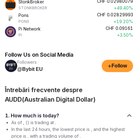
CHF
0.02980079
StonkBroker
+49.40%
STONKBROKER
CHF
0.02829993
Pons
+19.20%
PONS
CHF
0.09161
Pi Network
+3.50%
PI
Follow Us on Social Media
Followers
+
Follow
@Bybit EU
Întrebări frecvente despre
AUDD(Australian Digital Dollar)
1. How much is today?
As of , () is trading at .
In the last 24 hours, the lowest price is , and the highest
price is , with a trading volume of .