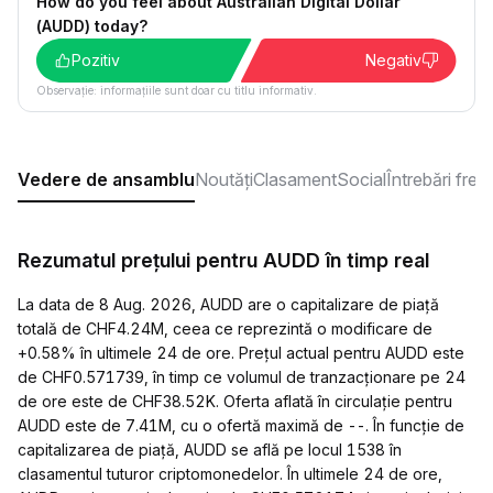
How do you feel about Australian Digital Dollar
(AUDD) today?
Pozitiv
Negativ
Observație: informațiile sunt doar cu titlu informativ.
Vedere de ansamblu
Noutăți
Clasament
Social
Întrebări fre
Rezumatul prețului pentru AUDD în timp real
La data de 8 Aug. 2026, AUDD are o capitalizare de piață
totală de CHF4.24M, ceea ce reprezintă o modificare de
+0.58% în ultimele 24 de ore. Prețul actual pentru AUDD este
de CHF0.571739, în timp ce volumul de tranzacționare pe 24
de ore este de CHF38.52K. Oferta aflată în circulație pentru
AUDD este de 7.41M, cu o ofertă maximă de --. În funcție de
capitalizarea de piață, AUDD se află pe locul 1538 în
clasamentul tuturor criptomonedelor. În ultimele 24 de ore,