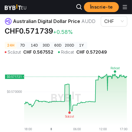
Înscrie-te
Prețuri Crypto
Australian Digital Dollar Price AUDD
Australian Digital Dollar Price
AUDD
CHF
CHF0.571739
+0.58%
24H
7D
14D
30D
60D
200D
1Y
Scăzut
CHF
0.567552
Ridicat
CHF
0.572049