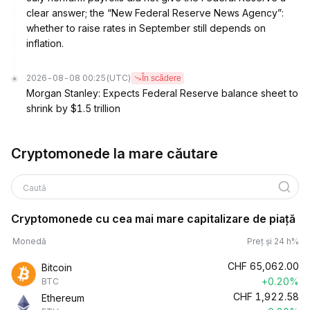
clear answer; the “New Federal Reserve News Agency”:
whether to raise rates in September still depends on
inflation.
2026-08-08 00:25
(UTC)
În scădere
Morgan Stanley: Expects Federal Reserve balance sheet to
shrink by $1.5 trillion
Cryptomonede la mare căutare
Caută
Cryptomonede cu cea mai mare capitalizare de piață
Monedă
Preț și 24 h%
CHF
65,062.00
Bitcoin
+0.20%
BTC
CHF
1,922.58
Ethereum