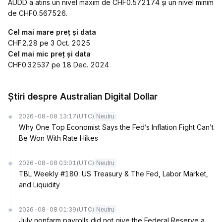
AUDD a atins un nivel maxim de CHF0.572174 și un nivel minim
de CHF0.567526.
Cel mai mare preț și data
CHF2.28 pe 3 Oct. 2025
Cel mai mic preț și data
CHF0.32537 pe 18 Dec. 2024
Știri despre Australian Digital Dollar
2026-08-08 13:17
(UTC)
Neutru
Why One Top Economist Says the Fed’s Inflation Fight Can’t
Be Won With Rate Hikes
2026-08-08 03:01
(UTC)
Neutru
TBL Weekly #180: US Treasury & The Fed, Labor Market,
and Liquidity
2026-08-08 01:39
(UTC)
Neutru
July nonfarm payrolls did not give the Federal Reserve a