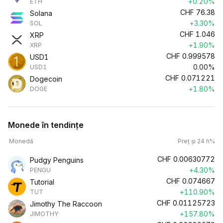
+0.20%
ETH
CHF
76.38
Solana
+3.30%
SOL
CHF
1.046
XRP
+1.90%
XRP
CHF
0.999578
USD1
0.00%
USD1
CHF
0.071221
Dogecoin
+1.80%
DOGE
Monede în tendințe
Monedă
Preț și 24 h%
CHF
0.00630772
Pudgy Penguins
+4.30%
PENGU
CHF
0.074667
Tutorial
+110.90%
TUT
CHF
0.01125723
Jimothy The Raccoon
+157.80%
JIMOTHY