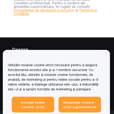
consilieri profesioniști. Pentru o vedere de
ansamblu cuprinzătoare, te rugăm să consulți
Documentul de divulgare a riscurilor
și
Termenii și
condițiile
.
Despre
Servicii
Utilizăm module cookie strict necesare pentru a asigura
funcționarea acestui site și a-l menține securizat. Cu
Asistență
acordul tău, utilizăm și module cookie funcționale, de
analiză, de marketing și pentru rețele sociale pentru a-ți
reține setările, a înțelege utilizarea site-ului, a îmbunătăți
Produse
site-ul și a sprijini funcțiile de marketing și partajare.
Juridic
Accept toate
Respinge cookie-
cookie-urile
urile suplimentare