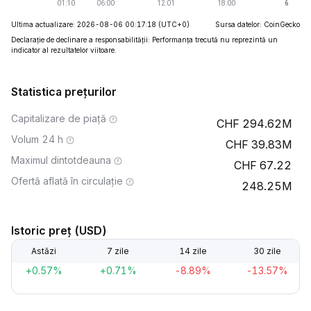
Ultima actualizare: 2026-08-06 00:17:18
(UTC+0)
Sursa datelor: CoinGecko
Declarație de declinare a responsabilității: Performanța trecută nu reprezintă un
indicator al rezultatelor viitoare.
Statistica prețurilor
Capitalizare de piață
294.62M
Volum 24 h
39.83M
Maximul dintotdeauna
67.22
Ofertă aflată în circulație
248.25M
Istoric preț (USD)
Astăzi
7 zile
14 zile
30 zile
+0.57%
+0.71%
-8.89%
-13.57%