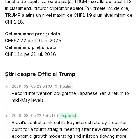
funcție de capitalizarea de piață, TRUMP se află pe locul 113
în clasamentul tuturor criptomonedelor. În ultimele 24 de ore,
TRUMP a atins un nivel maxim de CHF1.19 și un nivel minim de
CHF1.18.
Cel mai mare preț și data
CHF67.22 pe 19 Ian. 2025
Cel mai mic preț și data
CHF1.14 pe 31 Iul. 2026
Știri despre Official Trump
2026-08-05 23:01
(UTC)
Neutru
Record intervention bought the Japanese Yen a return to
mid-May levels.
2026-08-05 22:25
(UTC)
optimist
Brazil’s central bank cut its key interest rate by a quarter
point for a fourth straight meeting after new data showed
economic growth moderating and inflation slowing more