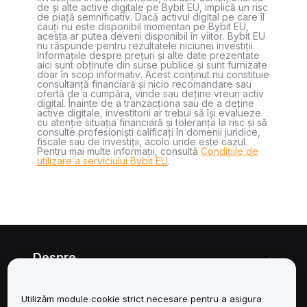
de și alte active digitale pe Bybit EU, implică un risc
de piață semnificativ. Dacă activul digital pe care îl
cauți nu este disponibil momentan pe Bybit EU,
acesta ar putea deveni disponibil în viitor. Bybit EU
nu răspunde pentru rezultatele niciunei investiții.
Informațiile despre prețuri și alte date prezentate
aici sunt obținute din surse publice și sunt furnizate
doar în scop informativ. Acest conținut nu constituie
consultanță financiară și nicio recomandare sau
ofertă de a cumpăra, vinde sau deține vreun activ
digital. Înainte de a tranzacționa sau de a deține
active digitale, investitorii ar trebui să își evalueze
cu atenție situația financiară și toleranța la risc și să
consulte profesioniști calificați în domenii juridice,
fiscale sau de investiții, acolo unde este cazul.
Pentru mai multe informații, consultă
Condițiile de
utilizare a serviciului Bybit EU
.
Despre
Servicii
Utilizăm module cookie strict necesare pentru a asigura