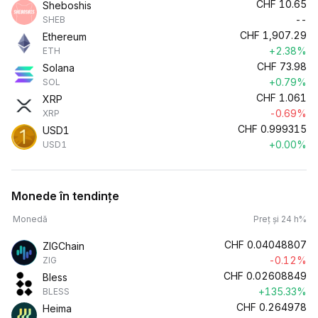
CHF
10.65
Sheboshis
--
SHEB
CHF
1,907.29
Ethereum
+2.38%
ETH
CHF
73.98
Solana
+0.79%
SOL
CHF
1.061
XRP
-0.69%
XRP
CHF
0.999315
USD1
+0.00%
USD1
Monede în tendințe
Monedă
Preț și 24 h%
CHF
0.04048807
ZIGChain
-0.12%
ZIG
CHF
0.02608849
Bless
+135.33%
BLESS
CHF
0.264978
Heima