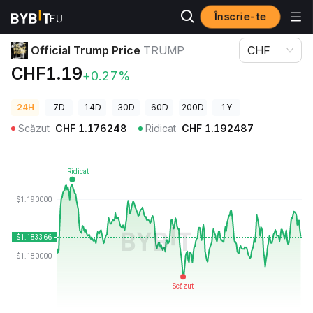
Înscrie-te
Prețuri Crypto
Official Trump Price TRUMP
Official Trump Price
TRUMP
CHF
CHF1.19
+0.27%
24H
7D
14D
30D
60D
200D
1Y
Scăzut
CHF
1.176248
Ridicat
CHF
1.192487