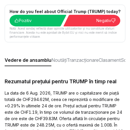
How do you feel about Official Trump (TRUMP) today?
Pozitiv
Negativ
Notă: Acest sondaj reflectă doar opiniile utilizatorilor și nu constituie sfaturi
financiare. Acesta nu este aprobat de Bybit EU și nici nu este menit să indice
performanțele viitoare.
Vedere de ansamblu
Noutăți
Tranzacționare
Clasament
Soci
Rezumatul prețului pentru TRUMP în timp real
La data de 6 Aug. 2026, TRUMP are o capitalizare de piață
totală de CHF294.62M, ceea ce reprezintă o modificare de
+0.29% în ultimele 24 de ore. Prețul actual pentru TRUMP
este de CHF1.19, în timp ce volumul de tranzacționare pe 24
de ore este de CHF39.83M. Oferta aflată în circulație pentru
TRUMP este de 248.25M, cu o ofertă maximă de 1.00B. În