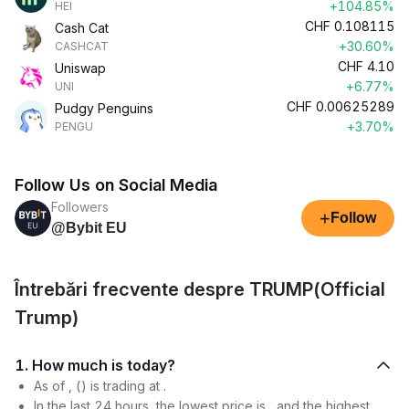
+104.85%
HEI
CHF
0.108115
Cash Cat
+30.60%
CASHCAT
CHF
4.10
Uniswap
+6.77%
UNI
CHF
0.00625289
Pudgy Penguins
+3.70%
PENGU
Follow Us on Social Media
Followers
+
Follow
@Bybit EU
Întrebări frecvente despre TRUMP(Official
Trump)
1. How much is today?
As of , () is trading at .
In the last 24 hours, the lowest price is , and the highest