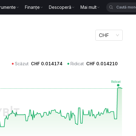
trumente
Finanțe
Descoperă
Mai mult
CHF
Scăzut
CHF
0.014174
Ridicat
CHF
0.014210