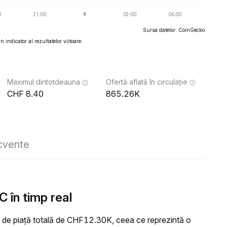
Sursa datelor: CoinGecko
 indicator al rezultatelor viitoare.
Maximul dintotdeauna
Ofertă aflată în circulație
8.40
865.26K
ecvente
 în timp real
 de piață totală de CHF12.30K, ceea ce reprezintă o