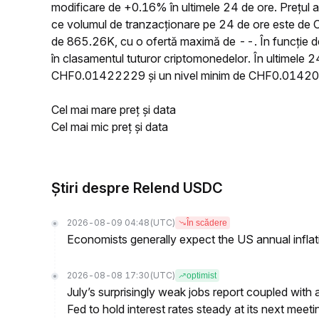
modificare de +0.16% în ultimele 24 de ore. Prețu
ce volumul de tranzacționare pe 24 de ore este de 
de 865.26K, cu o ofertă maximă de --. În funcție d
în clasamentul tuturor criptomonedelor. În ultimele
CHF0.01422229 și un nivel minim de CHF0.0142
Cel mai mare preț și data
Cel mai mic preț și data
Știri despre Relend USDC
2026-08-09 04:48
(UTC)
În scădere
Economists generally expect the US annual inflatio
2026-08-08 17:30
(UTC)
optimist
July’s surprisingly weak jobs report coupled with 
Fed to hold interest rates steady at its next m