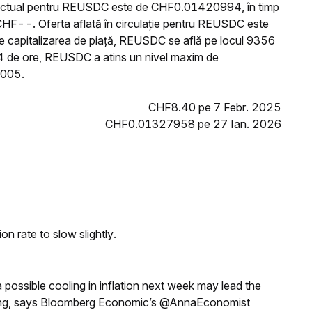
l actual pentru REUSDC este de CHF0.01420994, în timp
CHF--. Oferta aflată în circulație pentru REUSDC este
e capitalizarea de piață, REUSDC se află pe locul 9356
 24 de ore, REUSDC a atins un nivel maxim de
0005.
CHF8.40 pe 7 Febr. 2025
CHF0.01327958 pe 27 Ian. 2026
n rate to slow slightly.
a possible cooling in inflation next week may lead the
eeting, says Bloomberg Economic’s @AnnaEconomist