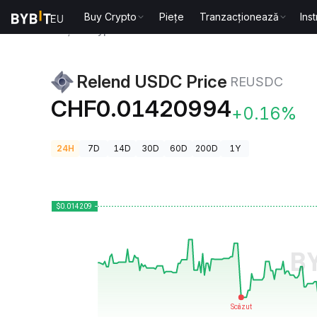
Buy Crypto
Piețe
Tranzacționează
Ins
Prețuri Crypto
Relend USDC Price REUSDC
Relend USDC Price
REUSDC
CHF0.01420994
+0.16%
24H
7D
14D
30D
60D
200D
1Y