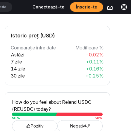
Înscrie-te
Conectează-te
Istoric preț (USD)
Comparație între date
Modificare %
Astăzi
-0.02%
7 zile
+0.11%
14 zile
+0.16%
30 zile
+0.25%
How do you feel about Relend USDC
(REUSDC) today?
50
%
50
%
Pozitiv
Negativ