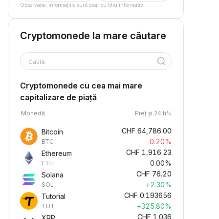
Observație: informațiile sunt doar cu titlu informativ.
Cryptomonede la mare căutare
Caută
Cryptomonede cu cea mai mare
capitalizare de piață
Monedă
Preț și 24 h%
CHF
64,786.00
Bitcoin
-0.20%
BTC
CHF
1,916.23
Ethereum
0.00%
ETH
CHF
76.20
Solana
+2.30%
SOL
CHF
0.193656
Tutorial
+325.80%
TUT
CHF
1.036
XRP