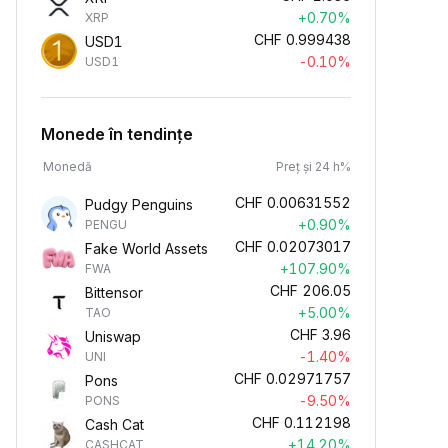
+0.70%
XRP
CHF
0.999438
USD1
-0.10%
USD1
Monede în tendințe
Monedă
Preț și 24 h%
CHF
0.00631552
Pudgy Penguins
+0.90%
PENGU
CHF
0.02073017
Fake World Assets
+107.90%
FWA
CHF
206.05
Bittensor
+5.00%
TAO
CHF
3.96
Uniswap
-1.40%
UNI
CHF
0.02971757
Pons
-9.50%
PONS
CHF
0.112198
Cash Cat
+14.20%
CASHCAT