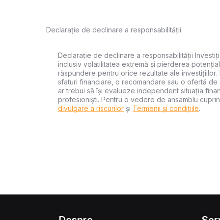
Declarație de declinare a responsabilității:
Declarație de declinare a responsabilității Investiți
inclusiv volatilitatea extremă și pierderea potențial
răspundere pentru orice rezultate ale investițiilor.
sfaturi financiare, o recomandare sau o ofertă de a
ar trebui să își evalueze independent situația financ
profesioniști. Pentru o vedere de ansamblu cuprin
divulgare a riscurilor
și
Termenii și condițiile
.