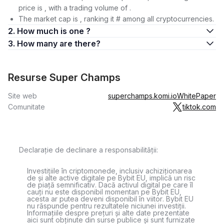
price is , with a trading volume of .
The market cap is , ranking it # among all cryptocurrencies.
2. How much is one ?
3. How many are there?
Resurse Super Champs
Site web
superchamps.komi.io
WhitePaper
Comunitate
tiktok.com
Declarație de declinare a responsabilității:
Investițiile în criptomonede, inclusiv achiziționarea
de și alte active digitale pe Bybit EU, implică un risc
de piață semnificativ. Dacă activul digital pe care îl
cauți nu este disponibil momentan pe Bybit EU,
acesta ar putea deveni disponibil în viitor. Bybit EU
nu răspunde pentru rezultatele niciunei investiții.
Informațiile despre prețuri și alte date prezentate
aici sunt obținute din surse publice și sunt furnizate