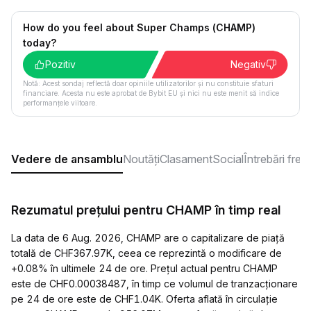
How do you feel about Super Champs (CHAMP)
today?
Pozitiv
Negativ
Notă: Acest sondaj reflectă doar opiniile utilizatorilor și nu constituie sfaturi
financiare. Acesta nu este aprobat de Bybit EU și nici nu este menit să indice
performanțele viitoare.
Vedere de ansamblu
Noutăți
Clasament
Social
Întrebări fre
Rezumatul prețului pentru CHAMP în timp real
La data de 6 Aug. 2026, CHAMP are o capitalizare de piață
totală de CHF367.97K, ceea ce reprezintă o modificare de
+0.08% în ultimele 24 de ore. Prețul actual pentru CHAMP
este de CHF0.00038487, în timp ce volumul de tranzacționare
pe 24 de ore este de CHF1.04K. Oferta aflată în circulație