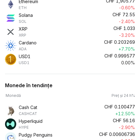
CHF
1,905.77
Ethereum
-0.60%
ETH
CHF
72.55
Solana
-2.40%
SOL
CHF
1.033
XRP
-3.20%
XRP
CHF
0.203269
Cardano
+7.70%
ADA
CHF
0.999577
USD1
0.00%
USD1
Monede în tendințe
Monedă
Preț și 24 h%
CHF
0.100477
Cash Cat
+12.50%
CASHCAT
CHF
56.16
Hyperliquid
-2.90%
HYPE
CHF
0.00606736
Pudgy Penguins