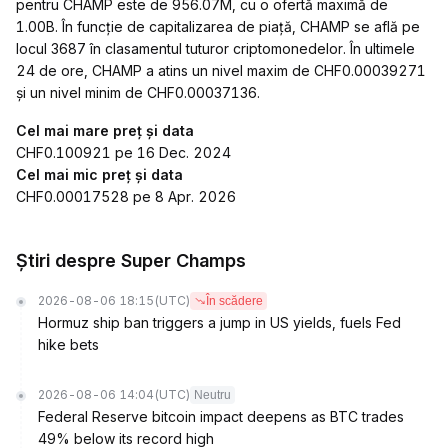
pentru CHAMP este de 956.07M, cu o ofertă maximă de
1.00B. În funcție de capitalizarea de piață, CHAMP se află pe
locul 3687 în clasamentul tuturor criptomonedelor. În ultimele
24 de ore, CHAMP a atins un nivel maxim de CHF0.00039271
și un nivel minim de CHF0.00037136.
Cel mai mare preț și data
CHF0.100921 pe 16 Dec. 2024
Cel mai mic preț și data
CHF0.00017528 pe 8 Apr. 2026
Știri despre Super Champs
2026-08-06 18:15
(UTC)
În scădere
Hormuz ship ban triggers a jump in US yields, fuels Fed
hike bets
2026-08-06 14:04
(UTC)
Neutru
Federal Reserve bitcoin impact deepens as BTC trades
49% below its record high