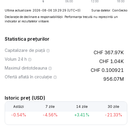
Ultima actualizare: 2026-08-06 19:29:29
(UTC+0)
Sursa datelor: CoinGecko
Declarație de declinare a responsabilității: Performanța trecută nu reprezintă un
indicator al rezultatelor viitoare.
Statistica prețurilor
Capitalizare de piață
367.97K
Volum 24 h
1.04K
Maximul dintotdeauna
0.100921
Ofertă aflată în circulație
956.07M
Istoric preț (USD)
Astăzi
7 zile
14 zile
30 zile
-0.54%
-4.56%
+3.41%
-21.33%