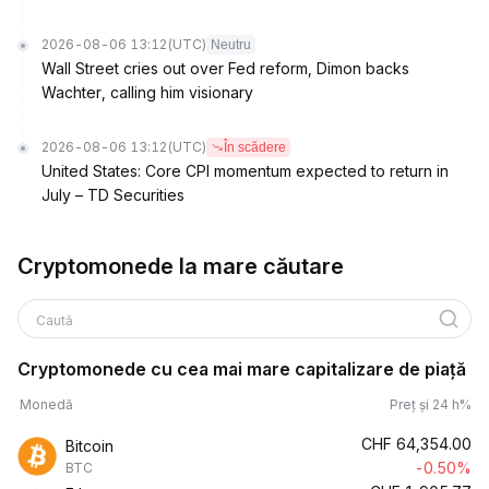
2026-08-06 13:12
(UTC)
Neutru
Wall Street cries out over Fed reform, Dimon backs
Wachter, calling him visionary
2026-08-06 13:12
(UTC)
În scădere
United States: Core CPI momentum expected to return in
July – TD Securities
Cryptomonede la mare căutare
Caută
Cryptomonede cu cea mai mare capitalizare de piață
Monedă
Preț și 24 h%
CHF
64,354.00
Bitcoin
-0.50%
BTC