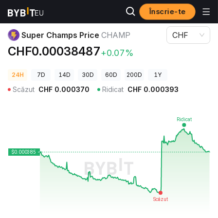
Înscrie-te
Prețuri Crypto
Super Champs Price CHAMP
Super Champs Price
CHAMP
CHF
CHF0.00038487
+0.07%
24H
7D
14D
30D
60D
200D
1Y
Scăzut
CHF
0.000370
Ridicat
CHF
0.000393