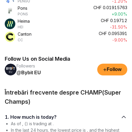
-1.20%
PENGU
CHF
0.01915763
Pons
+9.00%
PONS
CHF
0.19712
Heima
-31.50%
HEI
CHF
0.095391
Canton
-9.00%
CC
Follow Us on Social Media
Followers
+
Follow
@Bybit EU
Întrebări frecvente despre CHAMP(Super
Champs)
1. How much is today?
As of , () is trading at .
In the last 24 hours, the lowest price is , and the highest