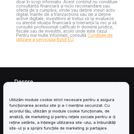
doar în scop informativ. Acest conținut nu constituie
consultanță financiară și nicio recomandare sau
ofertă de a cumpăra, vinde sau deține vreun activ
digital. Înainte de a tranzacționa sau de a deține
active digitale, investitorii ar trebui să își evalueze
cu atenție situația financiară și toleranța la risc și să
consulte profesioniști calificați în domenii juridice,
fiscale sau de investiții, acolo unde este cazul.
Pentru mai multe informații, consultă
Condițiile de
utilizare a serviciului Bybit EU
.
Despre
Servicii
Utilizăm module cookie strict necesare pentru a asigura
funcționarea acestui site și a-l menține securizat. Cu
Asistență
acordul tău, utilizăm și module cookie funcționale, de
analiză, de marketing și pentru rețele sociale pentru a-ți
reține setările, a înțelege utilizarea site-ului, a îmbunătăți
Produse
site-ul și a sprijini funcțiile de marketing și partajare.