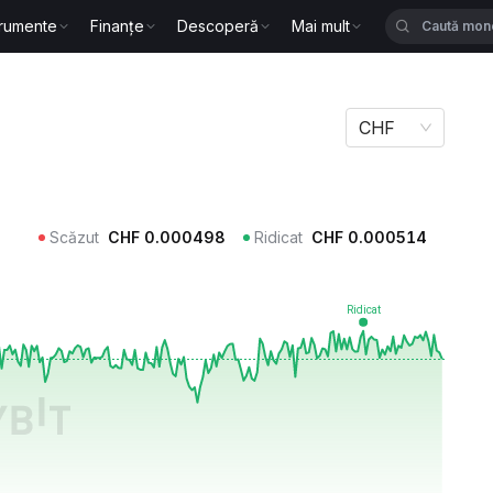
trumente
Finanțe
Descoperă
Mai mult
CHF
Scăzut
CHF
0.000498
Ridicat
CHF
0.000514