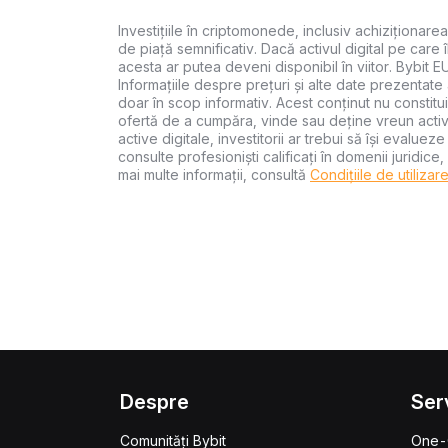
Investițiile în criptomonede, inclusiv achiziționarea
de piață semnificativ. Dacă activul digital pe care
acesta ar putea deveni disponibil în viitor. Bybit E
Informațiile despre prețuri și alte date prezentate 
doar în scop informativ. Acest conținut nu constit
ofertă de a cumpăra, vinde sau deține vreun activ 
active digitale, investitorii ar trebui să își evalueze
consulte profesioniști calificați în domenii juridice
mai multe informații, consultă
Condițiile de utilizar
Despre
Serv
Comunități Bybit
One-