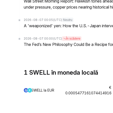
Wall Street Morning Report: Hawkish tones ahead
under pressure, copper prices nearing historical h
2026-08-07 00:05
(UTC)
Neutru
A 'weaponized' yen: How the U.S.-Japan interve
2026-08-07 00:00
(UTC)
În scădere
The Fed’s New Philosophy Could Be a Recipe for I
1 SWELL în moneda locală
€
SWELL la EUR
0.0005477161074414916