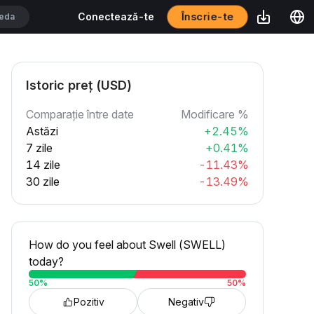
Înscrie-te
Conectează-te
Istoric preț (USD)
Comparație între date
Modificare %
Astăzi
+2.45%
7 zile
+0.41%
14 zile
-11.43%
30 zile
-13.49%
How do you feel about Swell (SWELL)
today?
50
%
50
%
Pozitiv
Negativ