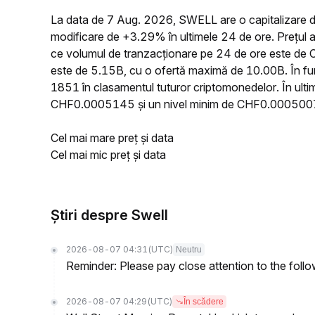
La data de 7 Aug. 2026, SWELL are o capitalizare d
modificare de +3.29% în ultimele 24 de ore. Prețu
ce volumul de tranzacționare pe 24 de ore este de 
este de 5.15B, cu o ofertă maximă de 10.00B. În fun
1851 în clasamentul tuturor criptomonedelor. În ult
CHF0.0005145 și un nivel minim de CHF0.000500
Cel mai mare preț și data
Cel mai mic preț și data
Știri despre Swell
2026-08-07 04:31
(UTC)
Neutru
Reminder: Please pay close attention to the followi
2026-08-07 04:29
(UTC)
În scădere