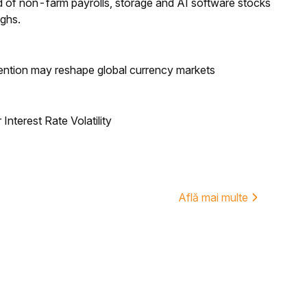
 of non-farm payrolls, storage and AI software stocks
ighs.
ntion may reshape global currency markets
nterest Rate Volatility
Află mai multe