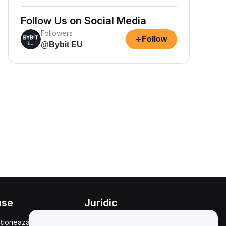
Follow Us on Social Media
Followers
+
Follow
@Bybit EU
use
Juridic
ționează
Politica privind