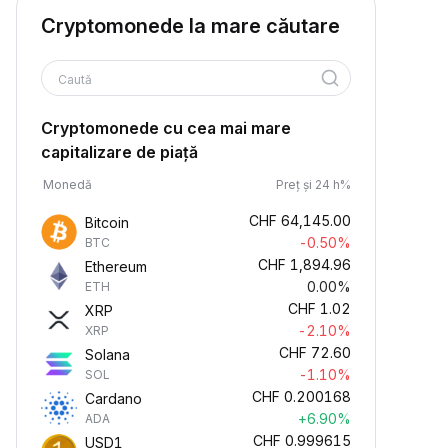
Cryptomonede la mare căutare
Caută
Cryptomonede cu cea mai mare
capitalizare de piață
Monedă
Preț și 24 h%
CHF
64,145.00
Bitcoin
-0.50%
BTC
CHF
1,894.96
Ethereum
0.00%
ETH
CHF
1.02
XRP
-2.10%
XRP
CHF
72.60
Solana
-1.10%
SOL
CHF
0.200168
Cardano
+6.90%
ADA
CHF
0.999615
USD1