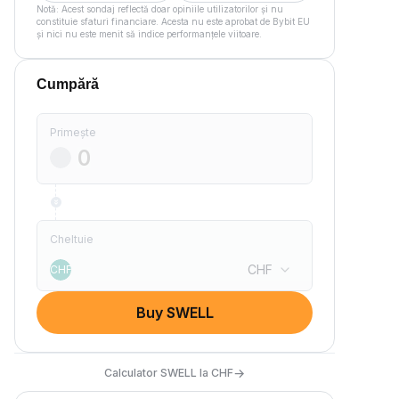
Notă: Acest sondaj reflectă doar opiniile utilizatorilor și nu
constituie sfaturi financiare. Acesta nu este aprobat de Bybit EU
și nici nu este menit să indice performanțele viitoare.
Cumpără
Primește
Cheltuie
CHF
CHF
Buy SWELL
→
Calculator SWELL la CHF