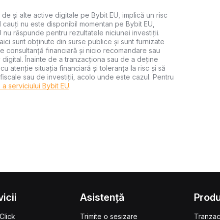
 de și alte active digitale pe Bybit EU, implică un risc
 îl cauți nu este disponibil momentan pe Bybit EU,
U nu răspunde pentru rezultatele niciunei investiții.
aici sunt obținute din surse publice și sunt furnizate
uie consultanță financiară și nicio recomandare sau
digital. Înainte de a tranzacționa sau de a deține
 cu atenție situația financiară și toleranța la risc și să
, fiscale sau de investiții, acolo unde este cazul. Pentru
e a serviciului Bybit EU
.
icii
Asistență
Prod
Click
Trimite o sesizare
Tranzac