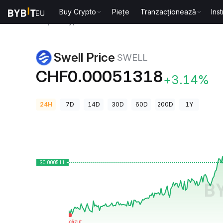
Buy Crypto
Piețe
Tranzacționează
Ins
Prețuri Crypto
Swell Price SWELL
Swell Price
SWELL
CHF0.00051318
+3.14%
24H
7D
14D
30D
60D
200D
1Y