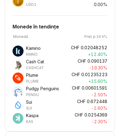
0.00%
USD1
Monede în tendințe
Monedă
Preț și 24 h%
CHF
0.02048252
Kamino
+12.40%
KMNO
CHF
0.090137
Cash Cat
-19.30%
CASHCAT
CHF
0.01235223
Plume
+15.60%
PLUME
CHF
0.00601591
Pudgy Penguins
-2.50%
PENGU
CHF
0.672448
Sui
-1.60%
SUI
CHF
0.0254369
Kaspa
-2.30%
KAS