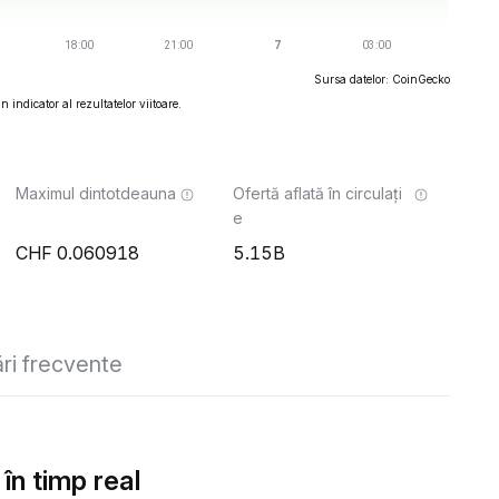
Sursa datelor: CoinGecko
 indicator al rezultatelor viitoare.
Maximul dintotdeauna
Ofertă aflată în circulați
e
0.060918
5.15B
ări frecvente
în timp real