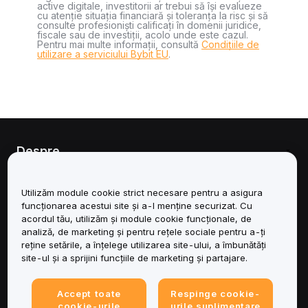
active digitale, investitorii ar trebui să își evalueze
cu atenție situația financiară și toleranța la risc și să
consulte profesioniști calificați în domenii juridice,
fiscale sau de investiții, acolo unde este cazul.
Pentru mai multe informații, consultă
Condițiile de
utilizare a serviciului Bybit EU
.
Despre
Servicii
Utilizăm module cookie strict necesare pentru a asigura
funcționarea acestui site și a-l menține securizat. Cu
Asistență
acordul tău, utilizăm și module cookie funcționale, de
analiză, de marketing și pentru rețele sociale pentru a-ți
reține setările, a înțelege utilizarea site-ului, a îmbunătăți
Produse
site-ul și a sprijini funcțiile de marketing și partajare.
Juridic
Accept toate
Respinge cookie-
cookie-urile
urile suplimentare