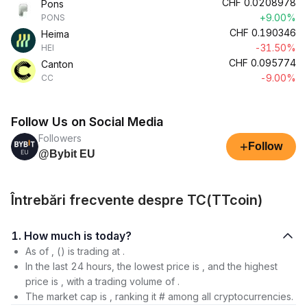
CHF
0.0208978
Pons
+9.00%
PONS
CHF
0.190346
Heima
-31.50%
HEI
CHF
0.095774
Canton
-9.00%
CC
Follow Us on Social Media
Followers
+
Follow
@Bybit EU
Întrebări frecvente despre TC(TTcoin)
1. How much is today?
As of , () is trading at .
In the last 24 hours, the lowest price is , and the highest
price is , with a trading volume of .
The market cap is , ranking it # among all cryptocurrencies.