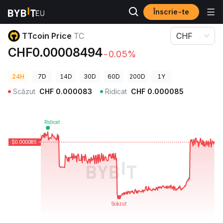
Înscrie-te
Prețuri Crypto
TTcoin Price TC
TTcoin Price
TC
CHF
CHF0.00008494
-0.05%
24H
7D
14D
30D
60D
200D
1Y
Scăzut
CHF
0.000083
Ridicat
CHF
0.000085