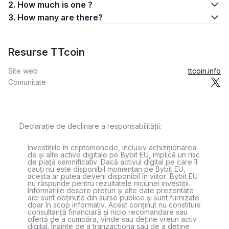
2. How much is one ?
3. How many are there?
Resurse TTcoin
Site web
ttcoin.info
Comunitate
Declarație de declinare a responsabilității:
Investițiile în criptomonede, inclusiv achiziționarea
de și alte active digitale pe Bybit EU, implică un risc
de piață semnificativ. Dacă activul digital pe care îl
cauți nu este disponibil momentan pe Bybit EU,
acesta ar putea deveni disponibil în viitor. Bybit EU
nu răspunde pentru rezultatele niciunei investiții.
Informațiile despre prețuri și alte date prezentate
aici sunt obținute din surse publice și sunt furnizate
doar în scop informativ. Acest conținut nu constituie
consultanță financiară și nicio recomandare sau
ofertă de a cumpăra, vinde sau deține vreun activ
digital. Înainte de a tranzacționa sau de a deține