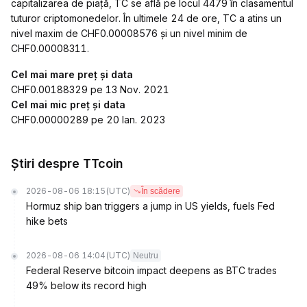
capitalizarea de piață, TC se află pe locul 4479 în clasamentul
tuturor criptomonedelor. În ultimele 24 de ore, TC a atins un
nivel maxim de CHF0.00008576 și un nivel minim de
CHF0.00008311.
Cel mai mare preț și data
CHF0.00188329 pe 13 Nov. 2021
Cel mai mic preț și data
CHF0.00000289 pe 20 Ian. 2023
Știri despre TTcoin
2026-08-06 18:15
(UTC)
În scădere
Hormuz ship ban triggers a jump in US yields, fuels Fed
hike bets
2026-08-06 14:04
(UTC)
Neutru
Federal Reserve bitcoin impact deepens as BTC trades
49% below its record high