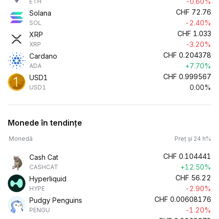
-0.60%
ETH
CHF
72.76
Solana
-2.40%
SOL
CHF
1.033
XRP
-3.20%
XRP
CHF
0.204378
Cardano
+7.70%
ADA
CHF
0.999567
USD1
0.00%
USD1
Monede în tendințe
Monedă
Preț și 24 h%
CHF
0.104441
Cash Cat
+12.50%
CASHCAT
CHF
56.22
Hyperliquid
-2.90%
HYPE
CHF
0.00608176
Pudgy Penguins
-1.20%
PENGU