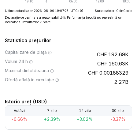
Ultima actualizare: 2026-08-06 19:07:23
(UTC+0)
Sursa datelor: CoinGecko
Declarație de declinare a responsabilității: Performanța trecută nu reprezintă un
indicator al rezultatelor viitoare.
Statistica prețurilor
Capitalizare de piață
192.69K
Volum 24 h
160.63K
Maximul dintotdeauna
0.00188329
Ofertă aflată în circulație
2.27B
Istoric preț (USD)
Astăzi
7 zile
14 zile
30 zile
-0.66%
+2.39%
+3.02%
-3.37%