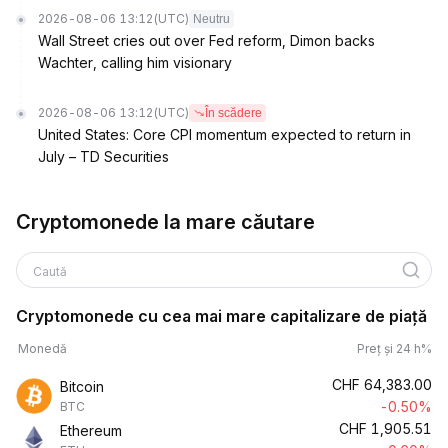
2026-08-06 13:12
(UTC)
Neutru
Wall Street cries out over Fed reform, Dimon backs
Wachter, calling him visionary
2026-08-06 13:12
(UTC)
În scădere
United States: Core CPI momentum expected to return in
July – TD Securities
Cryptomonede la mare căutare
Caută
Cryptomonede cu cea mai mare capitalizare de piață
Monedă
Preț și 24 h%
CHF
64,383.00
Bitcoin
-0.50%
BTC
CHF
1,905.51
Ethereum