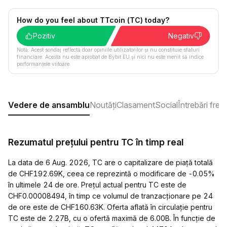
How do you feel about TTcoin (TC) today?
Pozitiv
Negativ
Notă: Acest sondaj reflectă doar opiniile utilizatorilor și nu constituie sfaturi
financiare. Acesta nu este aprobat de Bybit EU și nici nu este menit să indice
performanțele viitoare.
Vedere de ansamblu
Noutăți
Clasament
Social
Întrebări fre
Rezumatul prețului pentru TC în timp real
La data de 6 Aug. 2026, TC are o capitalizare de piață totală
de CHF192.69K, ceea ce reprezintă o modificare de -0.05%
în ultimele 24 de ore. Prețul actual pentru TC este de
CHF0.00008494, în timp ce volumul de tranzacționare pe 24
de ore este de CHF160.63K. Oferta aflată în circulație pentru
TC este de 2.27B, cu o ofertă maximă de 6.00B. În funcție de