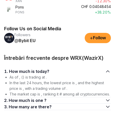
-12.30%
XAN
CHF
0.04048454
Pons
+38.20%
PONS
Follow Us on Social Media
Followers
+
Follow
@Bybit EU
Întrebări frecvente despre WRX(WazirX)
1. How much is today?
As of , () is trading at .
In the last 24 hours, the lowest price is , and the highest
price is , with a trading volume of .
The market cap is , ranking it # among all cryptocurrencies.
2. How much is one ?
3. How many are there?