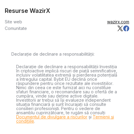
Resurse WazirX
Site web
wazirx.com
Comunitate
Declarație de declinare a responsabilității:
Declarație de declinare a responsabilității Investiția
în criptoactive implică riscuri de piață semnificative,
inclusiv volatilitatea extremă și pierderea potențială
a întregului capital. Bybit EU declină orice
răspundere pentru orice rezultate ale investițiilor.
Nimic din ceea ce este furnizat aici nu constituie
sfaturi financiare, o recomandare sau o ofertă de a
cumpăra, vinde sau deține active digitale.
Investitorii ar trebui să își evalueze independent
situația financiară și sunt încurajați să consulte
consilieri profesioniști. Pentru o vedere de
ansamblu cuprinzătoare, te rugăm să consulți
Documentul de divulgare a riscurilor
și
Termenii și
condițiile
.