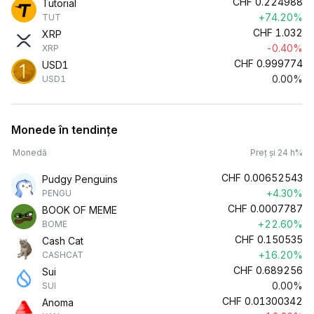
CHF
0.224988
Tutorial
+74.20%
TUT
CHF
1.032
XRP
-0.40%
XRP
CHF
0.999774
USD1
0.00%
USD1
Monede în tendințe
Monedă
Preț și 24 h%
CHF
0.00652543
Pudgy Penguins
+4.30%
PENGU
CHF
0.0007787
BOOK OF MEME
+22.60%
BOME
CHF
0.150535
Cash Cat
+16.20%
CASHCAT
CHF
0.689256
Sui
0.00%
SUI
CHF
0.01300342
Anoma