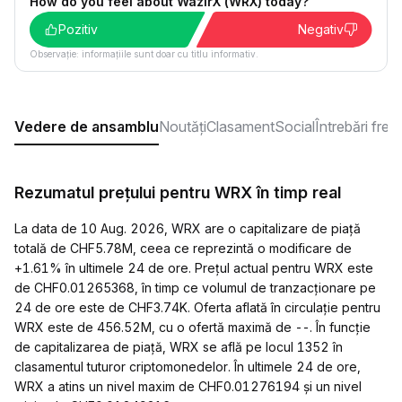
How do you feel about WazirX (WRX) today?
Pozitiv
Negativ
Observație: informațiile sunt doar cu titlu informativ.
Vedere de ansamblu
Noutăți
Clasament
Social
Întrebări fre
Rezumatul prețului pentru WRX în timp real
La data de 10 Aug. 2026, WRX are o capitalizare de piață
totală de CHF5.78M, ceea ce reprezintă o modificare de
+1.61% în ultimele 24 de ore. Prețul actual pentru WRX este
de CHF0.01265368, în timp ce volumul de tranzacționare pe
24 de ore este de CHF3.74K. Oferta aflată în circulație pentru
WRX este de 456.52M, cu o ofertă maximă de --. În funcție
de capitalizarea de piață, WRX se află pe locul 1352 în
clasamentul tuturor criptomonedelor. În ultimele 24 de ore,
WRX a atins un nivel maxim de CHF0.01276194 și un nivel