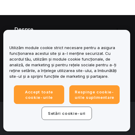
Despre
Servicii
Utilizăm module cookie strict necesare pentru a asigura
funcționarea acestui site și a-l menține securizat. Cu
Asistență
acordul tău, utilizăm și module cookie funcționale, de
analiză, de marketing și pentru rețele sociale pentru a-ți
reține setările, a înțelege utilizarea site-ului, a îmbunătăți
Produse
site-ul și a sprijini funcțiile de marketing și partajare.
Juridic
Accept toate
Respinge cookie-
cookie-urile
urile suplimentare
© 2025-2026 Bybit.eu. All rights reserved.
Setări cookie-uri
Condițiile de utilizare a serviciului
|
Termene de
confidențialitate
|
Impressum (Informații legale)
|
Centru de
preferințe privind modulele cookie