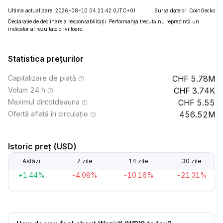
Ultima actualizare: 2026-08-10 04:21:42
(UTC+0)
Sursa datelor: CoinGecko
Declarație de declinare a responsabilității: Performanța trecută nu reprezintă un
indicator al rezultatelor viitoare.
Statistica prețurilor
Capitalizare de piață
5.78M
Volum 24 h
3.74K
Maximul dintotdeauna
5.55
Ofertă aflată în circulație
456.52M
Istoric preț (USD)
Astăzi
7 zile
14 zile
30 zile
+1.44%
-4.08%
-10.16%
-21.31%