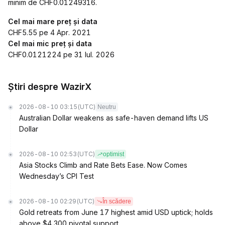
minim de CHF0.01249316.
Cel mai mare preț și data
CHF5.55 pe 4 Apr. 2021
Cel mai mic preț și data
CHF0.0121224 pe 31 Iul. 2026
Știri despre WazirX
2026-08-10 03:15
(UTC)
Neutru
Australian Dollar weakens as safe-haven demand lifts US
Dollar
2026-08-10 02:53
(UTC)
optimist
Asia Stocks Climb and Rate Bets Ease. Now Comes
Wednesday’s CPI Test
2026-08-10 02:29
(UTC)
În scădere
Gold retreats from June 17 highest amid USD uptick; holds
above $4,300 pivotal support