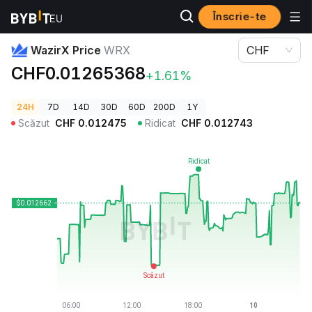
Înscrie-te
Prețuri Crypto
WazirX Price WRX
WazirX Price
WRX
CHF
CHF0.01265368
+1.61%
24H
7D
14D
30D
60D
200D
1Y
Scăzut
CHF
0.012475
Ridicat
CHF
0.012743