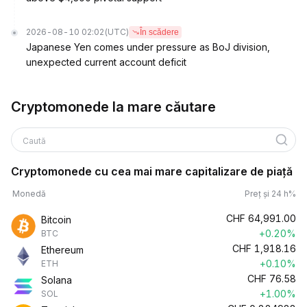
2026-08-10 02:02
(UTC)
În scădere
Japanese Yen comes under pressure as BoJ division,
unexpected current account deficit
Cryptomonede la mare căutare
Caută
Cryptomonede cu cea mai mare capitalizare de piață
Monedă
Preț și 24 h%
CHF
64,991.00
Bitcoin
+0.20%
BTC
CHF
1,918.16
Ethereum
+0.10%
ETH
CHF
76.58
Solana
+1.00%
SOL