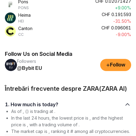
CHF
0.02071427
Pons
+9.00%
PONS
CHF
0.191593
Heima
-31.50%
HEI
CHF
0.096061
Canton
-9.00%
CC
Follow Us on Social Media
Followers
+
Follow
@Bybit EU
Întrebări frecvente despre ZARA(ZARA AI)
1. How much is today?
As of , () is trading at .
In the last 24 hours, the lowest price is , and the highest
price is , with a trading volume of .
The market cap is , ranking it # among all cryptocurrencies.