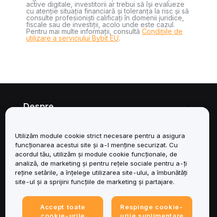
active digitale, investitorii ar trebui să își evalueze
cu atenție situația financiară și toleranța la risc și să
consulte profesioniști calificați în domenii juridice,
fiscale sau de investiții, acolo unde este cazul.
Pentru mai multe informații, consultă
Condițiile de
utilizare a serviciului Bybit EU
.
Despre
Servicii
Utilizăm module cookie strict necesare pentru a asigura
funcționarea acestui site și a-l menține securizat. Cu
Asistență
acordul tău, utilizăm și module cookie funcționale, de
analiză, de marketing și pentru rețele sociale pentru a-ți
reține setările, a înțelege utilizarea site-ului, a îmbunătăți
Produse
site-ul și a sprijini funcțiile de marketing și partajare.
Juridic
Accept toate
Respinge cookie-
cookie-urile
urile suplimentare