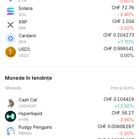
-0.60%
ETH
CHF
72.76
Solana
-2.40%
SOL
CHF
1.034
XRP
-3.20%
XRP
CHF
0.204273
Cardano
+7.70%
ADA
CHF
0.999541
USD1
0.00%
USD1
Monede în tendințe
Monedă
Preț și 24 h%
CHF
0.104419
Cash Cat
+12.50%
CASHCAT
CHF
56.27
Hyperliquid
-2.90%
HYPE
CHF
0.00608287
Pudgy Penguins
-1.20%
PENGU