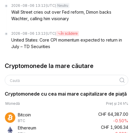
2026-08-06 13:12
(UTC)
Neutru
Wall Street cries out over Fed reform, Dimon backs
Wachter, calling him visionary
2026-08-06 13:12
(UTC)
În scădere
United States: Core CPI momentum expected to return in
July – TD Securities
Cryptomonede la mare căutare
Caută
Cryptomonede cu cea mai mare capitalizare de piață
Monedă
Preț și 24 h%
CHF
64,387.00
Bitcoin
-0.50%
BTC
CHF
1,906.34
Ethereum