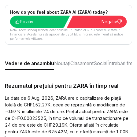
How do you feel about ZARA AI (ZARA) today?
Pozitiv
Negativ
Notă: Acest sondaj reflectă doar opiniile utilizatorilor și nu constituie sfaturi
financiare. Acesta nu este aprobat de Bybit EU și nici nu este menit să indice
performanțele viitoare.
Vedere de ansamblu
Noutăți
Clasament
Social
Întrebări fre
Rezumatul prețului pentru ZARA în timp real
La data de 6 Aug. 2026, ZARA are o capitalizare de piață
totală de CHF152.27K, ceea ce reprezintă o modificare de
-0.97% în ultimele 24 de ore. Prețul actual pentru ZARA este
de CHF0.00023525, în timp ce volumul de tranzacționare pe
24 de ore este de CHF29.19K. Oferta aflată în circulație
pentru ZARA este de 625.42M, cu o ofertă maximă de 1.00B.