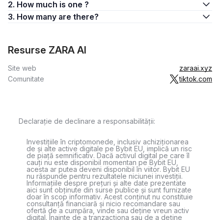
2. How much is one ?
3. How many are there?
Resurse ZARA AI
Site web
zaraai.xyz
Comunitate
tiktok.com
Declarație de declinare a responsabilității:
Investițiile în criptomonede, inclusiv achiziționarea
de și alte active digitale pe Bybit EU, implică un risc
de piață semnificativ. Dacă activul digital pe care îl
cauți nu este disponibil momentan pe Bybit EU,
acesta ar putea deveni disponibil în viitor. Bybit EU
nu răspunde pentru rezultatele niciunei investiții.
Informațiile despre prețuri și alte date prezentate
aici sunt obținute din surse publice și sunt furnizate
doar în scop informativ. Acest conținut nu constituie
consultanță financiară și nicio recomandare sau
ofertă de a cumpăra, vinde sau deține vreun activ
digital. Înainte de a tranzacționa sau de a deține