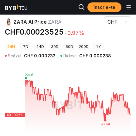
Înscrie-te
Prețuri Crypto
ZARA AI Price ZARA
ZARA AI Price
ZARA
CHF
CHF0.00023525
-0.97%
24H
7D
14D
30D
60D
200D
1Y
Scăzut
CHF
0.000233
Ridicat
CHF
0.000238