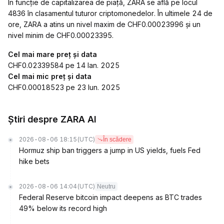
În funcție de capitalizarea de piață, ZARA se află pe locul
4836 în clasamentul tuturor criptomonedelor. În ultimele 24 de
ore, ZARA a atins un nivel maxim de CHF0.00023996 și un
nivel minim de CHF0.00023395.
Cel mai mare preț și data
CHF0.02339584 pe 14 Ian. 2025
Cel mai mic preț și data
CHF0.00018523 pe 23 Iun. 2025
Știri despre ZARA AI
2026-08-06 18:15
(UTC)
În scădere
Hormuz ship ban triggers a jump in US yields, fuels Fed
hike bets
2026-08-06 14:04
(UTC)
Neutru
Federal Reserve bitcoin impact deepens as BTC trades
49% below its record high