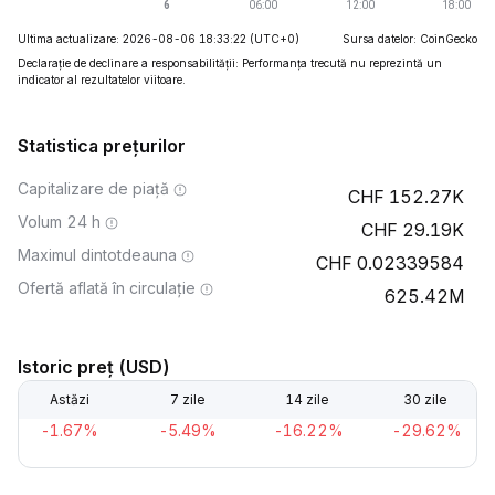
Ultima actualizare: 2026-08-06 18:33:22
(UTC+0)
Sursa datelor: CoinGecko
Declarație de declinare a responsabilității: Performanța trecută nu reprezintă un
indicator al rezultatelor viitoare.
Statistica prețurilor
Capitalizare de piață
152.27K
Volum 24 h
29.19K
Maximul dintotdeauna
0.02339584
Ofertă aflată în circulație
625.42M
Istoric preț (USD)
Astăzi
7 zile
14 zile
30 zile
-1.67%
-5.49%
-16.22%
-29.62%