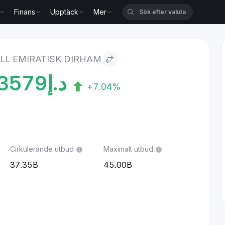
Finans
Upptäck
Mer
k dirham
LL EMIRATISK DIRHAM
3579
د.إ
+7.04%
Cirkulerande utbud
Maximalt utbud
37.35B
45.00B