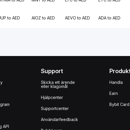
JUP to AED
AIOZ to AED
AEVO to AED
ADA to AED
Support
Produk
uy
Skicka ett ärende
Handla
eller klagomål
Earn
Hjälpcenter
ogram
Bybit Card
Supportcenter
Användarfeedback
g API