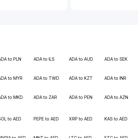
ADA to PLN
ADA to ILS
ADA to AUD
ADA to SEK
ADA to MYR
ADA to TWD
ADA to KZT
ADA to INR
ADA to MKD
ADA to ZAR
ADA to PEN
ADA to AZN
SOL to AED
PEPE to AED
XRP to AED
KAS to AED
MYRIA to AED
MNT to AED
LTC to AED
ETC to AED