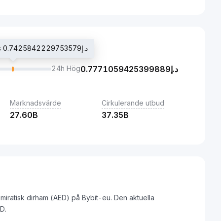
Senaste handelpris د.إ0.7425842229753579
24h Hög
0.7771059425399889
د.إ
Marknadsvärde
Cirkulerande utbud
27.60B
37.35B
Emiratisk dirham (AED) på Bybit-eu. Den aktuella
د.إ42229753579 AED.