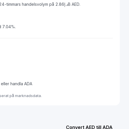
Cardano har ett börsvärde på د.إ27.60B AED och en 24-timmars handelsvolym på د.إ2.86B AED.
d 7.04%.
a eller handla ADA
baserat på marknadsdata.
Convert AED till ADA