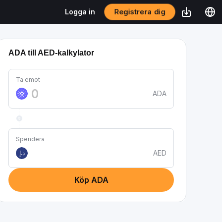
Registrera dig
Logga in
ADA till AED-kalkylator
Ta emot
ADA
Spendera
AED
د.إ
Köp ADA