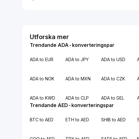
Utforska mer
Trendande ADA-konverteringspar
ADA to EUR
ADA to JPY
ADA to USD
ADA to NOK
ADA to MXN
ADA to CZK
ADA to KWD
ADA to CLP
ADA to GEL
Trendande AED-konverteringspar
BTC to AED
ETH to AED
SHIB to AED
COQ to AED
TRX to AED
SATS to AED