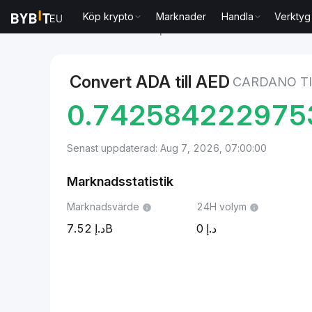
Köp krypto
Marknader
Handla
Verktyg
Marknader
Cardano pris ADA
Cardano to Emiratis
Convert ADA till AED
CARDANO TI
0.742584222975
Senast uppdaterad: Aug 7, 2026, 07:00:00
Marknadsstatistik
Marknadsvärde
24H volym
7.52B
0