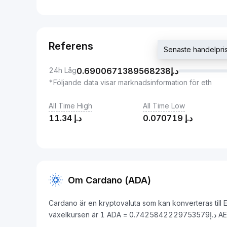
Referens
24h Låg
0.6900671389568238
د.إ
*Följande data visar marknadsinformation för eth
All Time High
All Time Low
11.34
د.إ
0.070719
د.إ
Om Cardano (ADA)
Cardano är en kryptovaluta som kan konverteras till 
växelkursen är 1 ADA = 0.74258