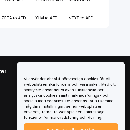
ZETA to AED
XLM to AED
VEXT to AED
ter
Juridiskt
Vi använder absolut nödvändiga cookies för att
Policy för intressekonflikter
webbplatsen ska fungera och vara säker. Med ditt
samtycke använder vi även funktionella och
Sammanfattning av policyn
analytiska cookies samt marknadsförings- och
för depåförvaring och
sociala mediecookies. De används för att komma
administration
ihåg dina inställningar, se hur webbplatsen
används, förbättra webbplatsen samt stödja
ESG-information
funktioner för marknadsföring och delning.
Crypto-Asset White Papers
Acceptera alla cookies