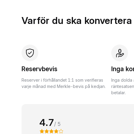
Varför du ska konvertera
Reservbevis
Inga ko
Reserver i förhållandet 1:1 som verifieras
Inga dolda 
varje månad med Merkle-bevis på kedjan.
räntesatsen
betalar.
4.7
/ 5