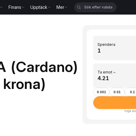
Finans
Upptäck
Mer
Spendera
A (Cardano)
Ta emot ~
k krona)
0.001
0.01
0.1
Inga av