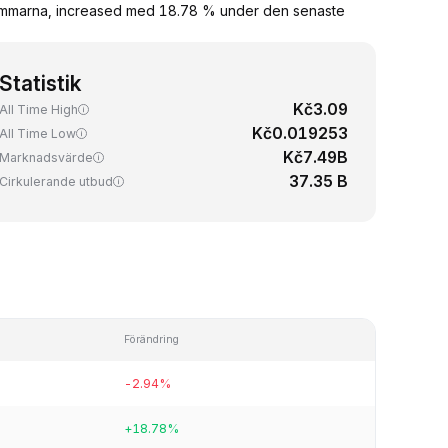
timmarna, increased med 18.78 % under den senaste
Statistik
Kč3.09
All Time High
Kč0.019253
All Time Low
Kč7.49B
Marknadsvärde
37.35 B
Cirkulerande utbud
Förändring
-2.94%
+18.78%