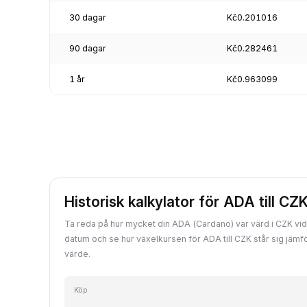
30 dagar
Kč0.201016
90 dagar
Kč0.282461
1 år
Kč0.963099
Historisk kalkylator för ADA till CZ
Ta reda på hur mycket din ADA (Cardano) var värd i CZK vid v
datum och se hur växelkursen för ADA till CZK står sig jäm
värde.
Köp