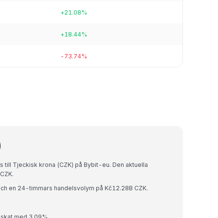
+21.08%
+18.44%
-73.74%
)
till Tjeckisk krona (CZK) på Bybit-eu. Den aktuella
 CZK.
och en 24-timmars handelsvolym på Kč12.28B CZK.
nskat med 3.09%.