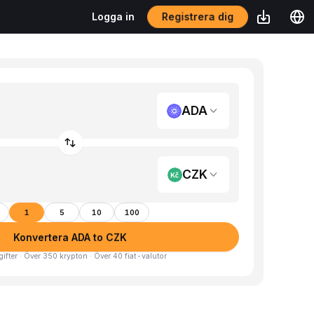
Registrera dig
Logga in
ADA
CZK
1
5
10
100
Konvertera ADA to CZK
gifter · Över 350 krypton · Över 40 fiat-valutor