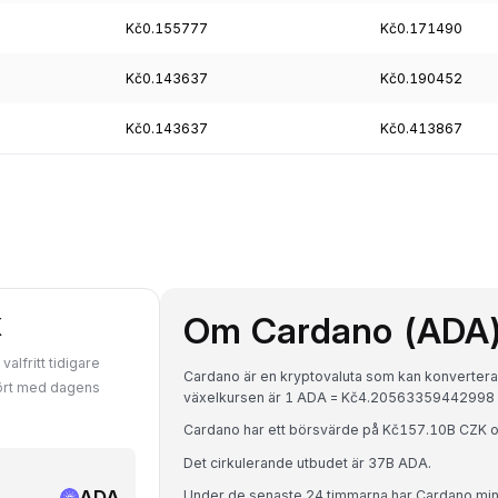
Kč0.155777
Kč0.171490
Kč0.143637
Kč0.190452
Kč0.143637
Kč0.413867
Om Cardano (ADA
K
alfritt tidigare
Cardano är en kryptovaluta som kan konverteras 
fört med dagens
växelkursen är 1 ADA = Kč4.20563359442998
Cardano har ett börsvärde på Kč157.10B CZK 
Det cirkulerande utbudet är 37B ADA.
ADA
Under de senaste 24 timmarna har Cardano mi