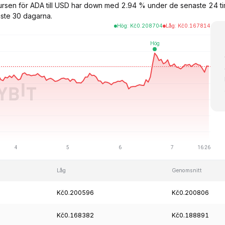
kursen för ADA till USD har down med 2.94 % under de senaste 24 
ste 30 dagarna.
Hög
:
Kč
0.208704
Låg
:
Kč
0.167814
Låg
Genomsnitt
Kč0.200596
Kč0.200806
Kč0.168382
Kč0.188891