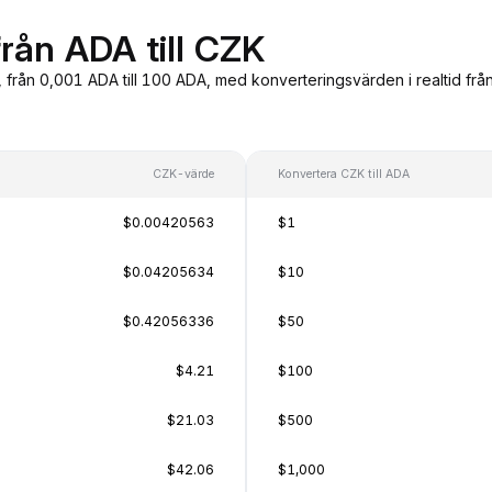
från ADA till CZK
, från 0,001 ADA till 100 ADA, med konverteringsvärden i realtid fr
CZK-värde
Konvertera CZK till ADA
$0.00420563
$1
$0.04205634
$10
$0.42056336
$50
$4.21
$100
$21.03
$500
$42.06
$1,000