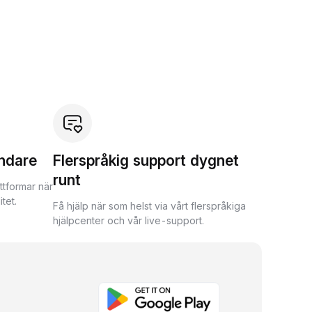
ndare
Flerspråkig support dygnet
runt
ttformar när
tet.
Få hjälp när som helst via vårt flerspråkiga
hjälpcenter och vår live-support.