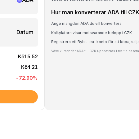
Hur man konverterar ADA till CZ
Ange mängden ADA du vill konvertera
Datum
Kalkylatorn visar motsvarande belopp i CZK
Registrera ett Bybit-eu-konto för att köpa, sälj
Växelkursen för ADA till CZK uppdateras i realtid base
Kč15.52
Kč4.21
-72.90
%