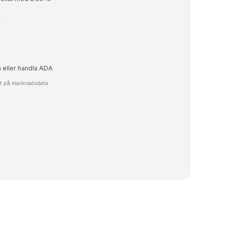
K
a eller handla ADA
rat på marknadsdata.