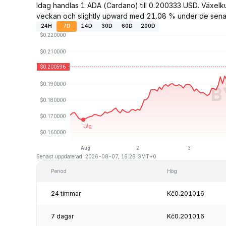
Idag handlas 1 ADA (Cardano) till 0.200333 USD. Växel
veckan och slightly upward med 21.08 % under de sena
24H
7D
14D
30D
60D
200D
Senast uppdaterad: 2026-08-07, 16:28 GMT+0
Period
Hög
24 timmar
Kč0.201016
7 dagar
Kč0.201016