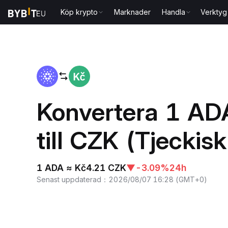
Köp krypto
Marknader
Handla
Verktyg
Hem
ADA to CZK
Konvertera 1 AD
till CZK (Tjeckis
1 ADA ≈ Kč4.21 CZK
▼
-3.09%
24h
Senast uppdaterad
：
2026/08/07 16:28
(
GMT+0
)