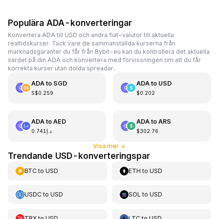
Populära ADA-konverteringar
Konvertera ADA till USD och andra fiat-valutor till aktuella
realtidskurser. Tack vare de sammanställda kurserna från
marknadsgaranter du får från Bybit-eu kan du kontrollera det aktuella
värdet på din ADA och konvertera med förvissningen om att du får
korrekta kurser utan dolda spreadar.
ADA
to
SGD
ADA
to
USD
S$0.259
$0.202
ADA
to
AED
ADA
to
ARS
د.إ0.741
$302.76
Visa mer
↓
Trendande USD-konverteringspar
BTC
to
USD
ETH
to
USD
USDC
to
USD
SOL
to
USD
TRX
to
USD
LTC
to
USD