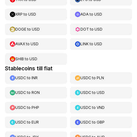
XRP
to
USD
ADA
to
USD
DOGE
to
USD
DOT
to
USD
AVAX
to
USD
LINK
to
USD
SHIB
to
USD
Stablecoins till fiat
USDC
to
INR
USDC
to
PLN
USDC
to
RON
USDC
to
USD
USDC
to
PHP
USDC
to
VND
USDC
to
EUR
USDC
to
GBP