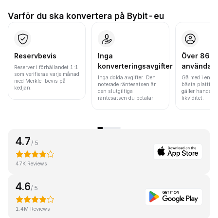
Varför du ska konvertera på Bybit-eu
Reservbevis
Inga
Över 86 mi
konverteringsavgifter
användar
Reserver i förhållandet 1:1
som verifieras varje månad
Inga dolda avgifter. Den
Gå med i en av
med Merkle-bevis på
noterade räntesatsen är
bästa plattfor
kedjan.
den slutgiltiga
gäller handels
räntesatsen du betalar.
likviditet.
4.7
/ 5
47K Reviews
4.6
/ 5
1.4M Reviews