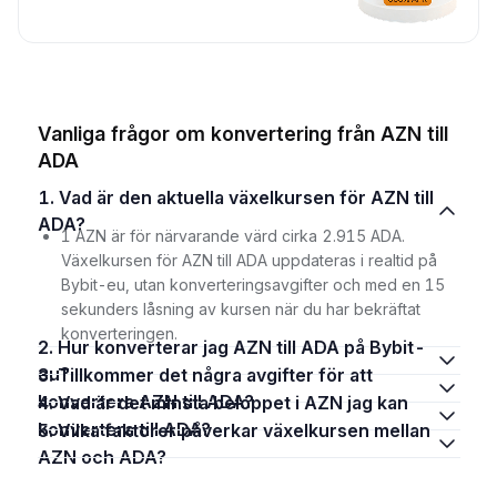
Vanliga frågor om konvertering från AZN till
ADA
1. Vad är den aktuella växelkursen för AZN till
ADA?
1 AZN är för närvarande värd cirka 2.915 ADA.
Växelkursen för AZN till ADA uppdateras i realtid på
Bybit-eu, utan konverteringsavgifter och med en 15
sekunders låsning av kursen när du har bekräftat
konverteringen.
2. Hur konverterar jag AZN till ADA på Bybit-
eu?
3. Tillkommer det några avgifter för att
konvertera AZN till ADA?
4. Vad är det minsta beloppet i AZN jag kan
konvertera till ADA?
5. Vilka faktorer påverkar växelkursen mellan
AZN och ADA?