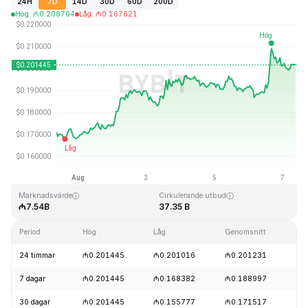
24H
7D
14D
30D
60D
200D
Hög
:
₼
0.208704
Låg
:
₼
0.167621
Senast uppdaterad: 2026-08-07, 08:49 GMT+0
All Time High
All Time Low
₼3.09
₼0.019253
Marknadsvärde
Cirkulerande utbud
₼7.54B
37.35 B
Period
Hög
Låg
Genomsnitt
För
24 timmar
₼0.201445
₼0.201016
₼0.201231
+6
7 dagar
₼0.201445
₼0.168382
₼0.188997
+1
30 dagar
₼0.201445
₼0.155777
₼0.171517
+1