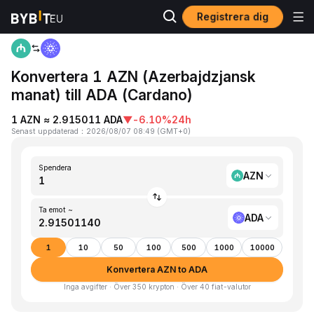
Registrera dig
Hem
AZN to ADA
Konvertera 1 AZN (Azerbajdzjansk
manat) till ADA (Cardano)
1 AZN ≈ 2.915011 ADA
▼
-6.10%
24h
Senast uppdaterad
：
2026/08/07 08:49
(
GMT+0
)
Spendera
AZN
Ta emot ~
ADA
1
10
50
100
500
1000
10000
Konvertera AZN to ADA
Inga avgifter · Över 350 krypton · Över 40 fiat-valutor