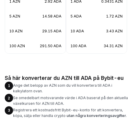
1 AZN
2.92 ADA
1 ADA
0.3431 AZN
5 AZN
14.58 ADA
5 ADA
1.72 AZN
10 AZN
29.15 ADA
10 ADA
3.43 AZN
100 AZN
291.50 ADA
100 ADA
34.31 AZN
Så här konverterar du AZN till ADA på Bybit-eu
Ange det belopp av AZN som du vill konvertera till ADA i
1
kalkylatorn ovan.
Se omedelbart motsvarande värde i ADA baserat på den aktuella
2
växelkursen för AZN till ADA.
Registrera ett kostnadsfritt Bybit-eu-konto för att konvertera,
3
köpa, sälja eller handla crypto
utan några konverteringsavgifter
.