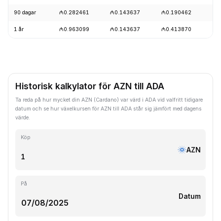
90 dagar
₼0.282461
₼0.143637
₼0.190462
+2
1 år
₼0.963099
₼0.143637
₼0.413870
-7
Historisk kalkylator för AZN till ADA
Ta reda på hur mycket din AZN (Cardano) var värd i ADA vid valfritt tidigare
datum och se hur växelkursen för AZN till ADA står sig jämfört med dagens
värde.
Köp
AZN
På
Datum