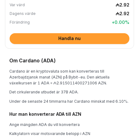
₼2.92
Var värd
₼2.92
Dagens värde
+
0.00
%
Förändring
Handla nu
Om Cardano (ADA)
Cardano är en kryptovaluta som kan konverteras till
Azerbajdzjansk manat (AZN) på Bybit-eu. Den aktuella
växelkursen är 1 ADA = ₼2.915011400271006 AZN.
Det cirkulerande utbudet är 37B ADA.
Under de senaste 24 timmarna har Cardano minskat med 6.10%.
Hur man konverterar ADA till AZN
Ange mängden ADA du vill konvertera
Kalkylatorn visar motsvarande belopp i AZN