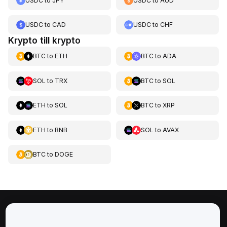
USDC
to
JPY
USDC
to
AUD
USDC
to
CAD
USDC
to
CHF
Krypto till krypto
BTC
to
ETH
BTC
to
ADA
SOL
to
TRX
BTC
to
SOL
ETH
to
SOL
BTC
to
XRP
ETH
to
BNB
SOL
to
AVAX
BTC
to
DOGE
Om