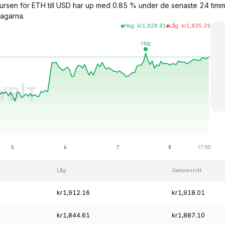
lkursen för ETH till USD har up med 0.85 % under de senaste 24 ti
agarna.
Hög
:
kr
1,928.81
Låg
:
kr
1,835.29
Låg
Genomsnitt
kr1,912.16
kr1,918.01
kr1,844.61
kr1,887.10