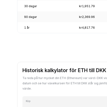
30 dagar
kr1,951.79
90 dagar
kr2,369.96
1 år
kr4,817.76
Historisk kalkylator för ETH till DKK
Ta reda på hur mycket din ETH (Ethereum) var värd i DKK vid 
datum och se hur växelkursen för ETH till DKK står sig jäm
värde.
Köp