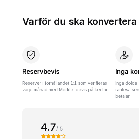
Varför du ska konvertera
Reservbevis
Inga ko
Reserver i förhållandet 1:1 som verifieras
Inga dolda 
varje månad med Merkle-bevis på kedjan.
räntesatsen
betalar.
4.7
/ 5