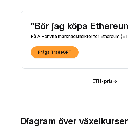
”Bör jag köpa Ethereu
Få AI-drivna marknadsinsikter för Ethereum (ETH)
Fråga TradeGPT
ETH-pris
Diagram över växelkursen