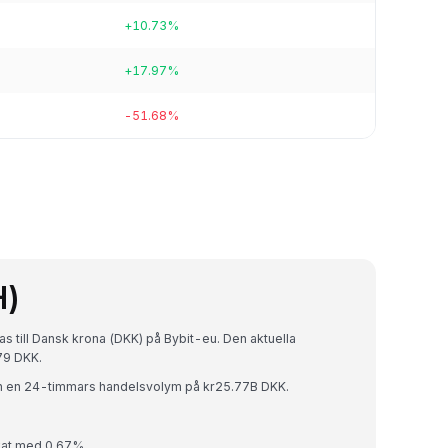
+10.73%
+17.97%
-51.68%
H)
s till Dansk krona (DKK) på Bybit-eu. Den aktuella
79 DKK.
h en 24-timmars handelsvolym på kr25.77B DKK.
kat med 0.67%.