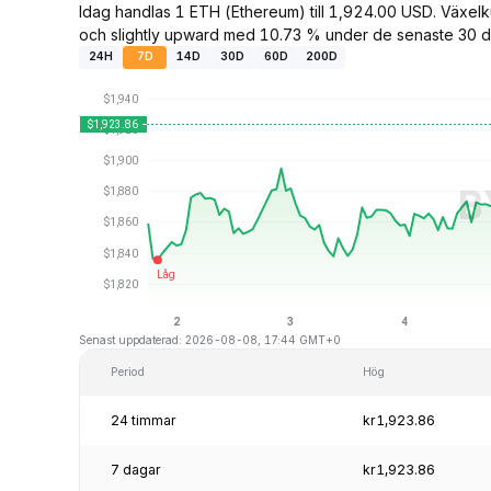
Idag handlas 1 ETH (Ethereum) till 1,924.00 USD. Växe
och slightly upward med 10.73 % under de senaste 30 d
24H
7D
14D
30D
60D
200D
Senast uppdaterad: 2026-08-08, 17:44 GMT+0
Period
Hög
24 timmar
kr1,923.86
7 dagar
kr1,923.86