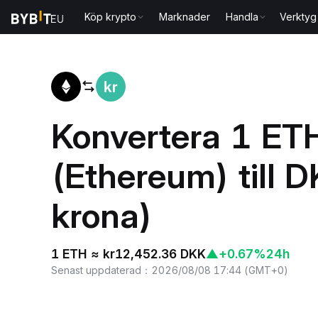
Köp krypto
Marknader
Handla
Verktyg
Hem
ETH to DKK
Konvertera 1 ET
(Ethereum) till 
krona)
1 ETH ≈ kr12,452.36 DKK
▲
+0.67%
24h
Senast uppdaterad
：
2026/08/08 17:44
(
GMT+0
)