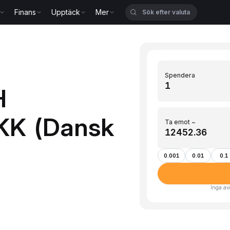
Finans
Upptäck
Mer
Spendera
H
DKK (Dansk
Ta emot ~
0.001
0.01
0.1
Inga av