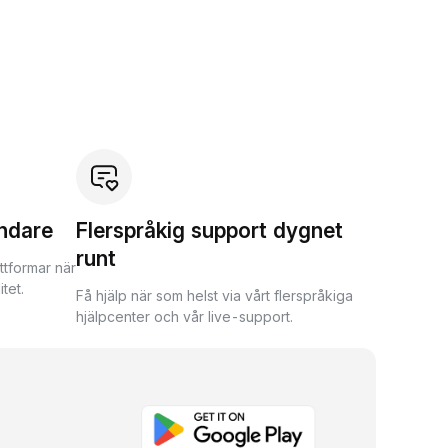
ndare
Flerspråkig support dygnet
runt
ttformar när
tet.
Få hjälp när som helst via vårt flerspråkiga
hjälpcenter och vår live-support.