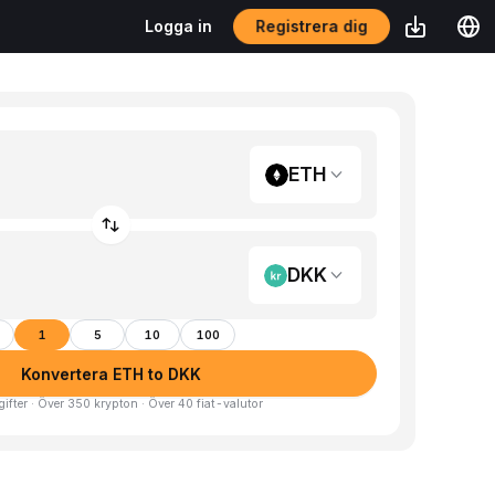
Registrera dig
Logga in
ETH
DKK
1
5
10
100
Konvertera ETH to DKK
gifter · Över 350 krypton · Över 40 fiat-valutor