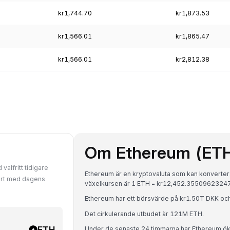
kr1,744.70
kr1,873.53
kr1,566.01
kr1,865.47
kr1,566.01
kr2,812.38
Om Ethereum (ET
valfritt tidigare
Ethereum är en kryptovaluta som kan konvertera
fört med dagens
växelkursen är 1 ETH = kr12,452.3550962324
Ethereum har ett börsvärde på kr1.50T DKK oc
Det cirkulerande utbudet är 121M ETH.
ETH
Under de senaste 24 timmarna har Ethereum ö