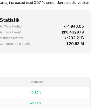
mmarna, increased med 3.07 % under den senaste veckan
Statistik
kr4,946.05
All Time High
kr0.432979
All Time Low
kr232.21B
Marknadsvärde
120.68 M
Cirkulerande utbud
Förändring
+0.85%
+3.07%