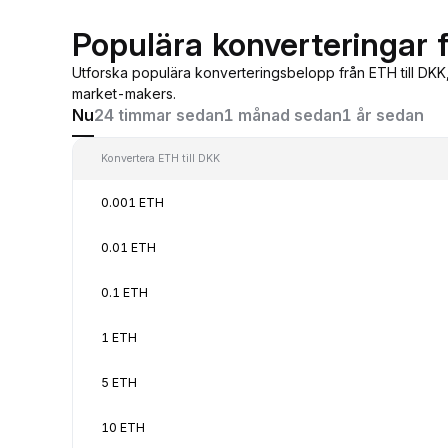
Populära konverteringar f
Utforska populära konverteringsbelopp från ETH till DKK
market-makers.
Nu
24 timmar sedan
1 månad sedan
1 år sedan
Konvertera ETH till DKK
0.001 ETH
0.01 ETH
0.1 ETH
1 ETH
5 ETH
10 ETH