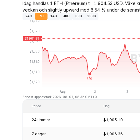
Idag handlas 1 ETH (Ethereum) till 1,904.53 USD. Växe
veckan och slightly upward med 8.54 % under de senas
24H
7D
14D
30D
60D
200D
Senast uppdaterad: 2026-08-07, 08:32 GMT+0
Period
Hög
24 timmar
$1,905.10
7 dagar
$1,906.36