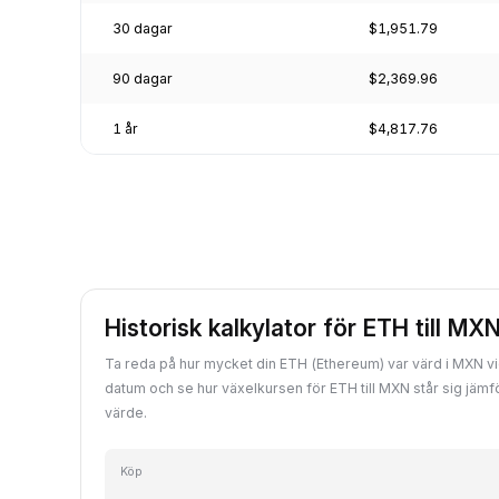
30 dagar
$1,951.79
90 dagar
$2,369.96
1 år
$4,817.76
Historisk kalkylator för ETH till MX
Ta reda på hur mycket din ETH (Ethereum) var värd i MXN vid 
datum och se hur växelkursen för ETH till MXN står sig jäm
värde.
Köp