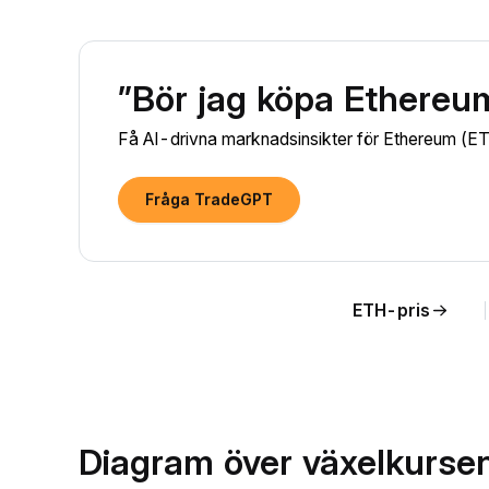
”Bör jag köpa Ethereu
Få AI-drivna marknadsinsikter för Ethereum (ETH)
Fråga TradeGPT
ETH-pris
Diagram över växelkursen