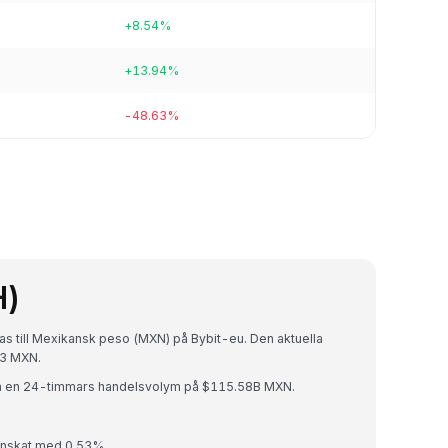
+8.54%
+13.94%
-48.63%
H)
s till Mexikansk peso (MXN) på Bybit-eu. Den aktuella
13 MXN.
h en 24-timmars handelsvolym på $115.58B MXN.
inskat med 0.53%.