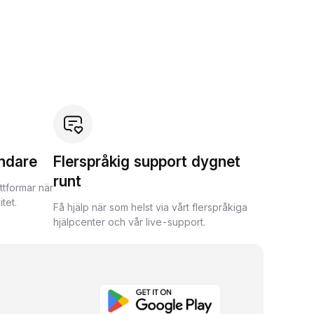
ndare
Flerspråkig support dygnet
runt
ttformar när
tet.
Få hjälp när som helst via vårt flerspråkiga
hjälpcenter och vår live-support.