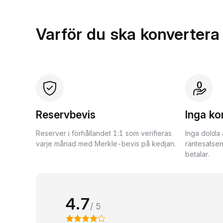
Varför du ska konvertera
Reservbevis
Inga ko
Reserver i förhållandet 1:1 som verifieras
Inga dolda 
varje månad med Merkle-bevis på kedjan.
räntesatsen
betalar.
4.7
/ 5