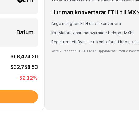
Hur man konverterar ETH till MX
Ange mängden ETH du vill konvertera
Datum
Kalkylatorn visar motsvarande belopp i MXN
Registrera ett Bybit-eu-konto för att köpa, sälj
Växelkursen för ETH till MXN uppdateras i realtid base
$68,424.36
$32,758.53
-52.12
%