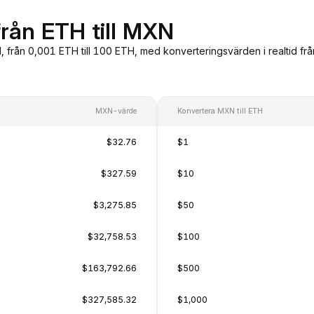
från ETH till MXN
, från 0,001 ETH till 100 ETH, med konverteringsvärden i realtid f
MXN-värde
Konvertera MXN till ETH
$32.76
$1
$327.59
$10
$3,275.85
$50
$32,758.53
$100
$163,792.66
$500
$327,585.32
$1,000