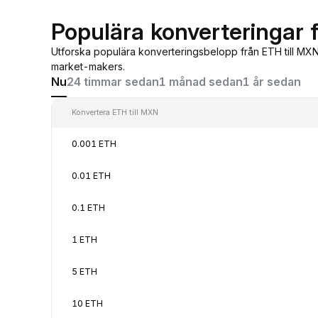
Populära konverteringar 
Utforska populära konverteringsbelopp från ETH till MXN
market-makers.
Nu
24 timmar sedan
1 månad sedan
1 år sedan
Konvertera ETH till MXN
0.001 ETH
0.01 ETH
0.1 ETH
1 ETH
5 ETH
10 ETH