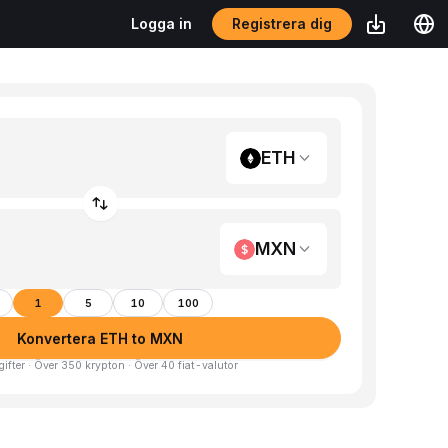
Registrera dig
Logga in
ETH
MXN
1
5
10
100
Konvertera ETH to MXN
gifter · Över 350 krypton · Över 40 fiat-valutor