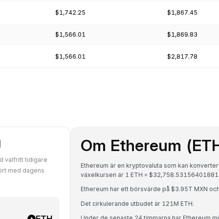
$1,742.25
$1,867.45
$1,566.01
$1,869.83
$1,566.01
$2,817.78
Om Ethereum (ET
N
valfritt tidigare
Ethereum är en kryptovaluta som kan konvertera
fört med dagens
växelkursen är 1 ETH = $32,758.5315640188
Ethereum har ett börsvärde på $3.95T MXN oc
Det cirkulerande utbudet är 121M ETH.
ETH
Under de senaste 24 timmarna har Ethereum m