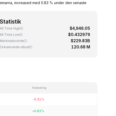
timmarna, increased med 0.83 % under den senaste
Statistik
$4,946.05
All Time High
$0.432979
All Time Low
$229.83B
Marknadsvärde
120.68 M
Cirkulerande utbud
Förändring
-0.31%
+0.83%