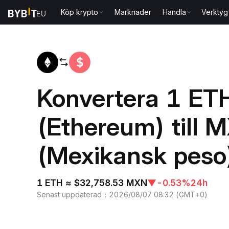
Köp krypto
Marknader
Handla
Verktyg
Hem
ETH to MXN
Konvertera 1 ET
(Ethereum) till 
(Mexikansk peso
1 ETH ≈ $32,758.53 MXN
▼
-0.53%
24h
Senast uppdaterad
：
2026/08/07 08:32
(
GMT+0
)