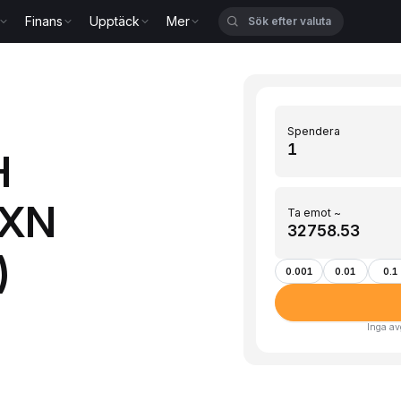
Finans
Upptäck
Mer
Spendera
H
MXN
Ta emot ~
)
0.001
0.01
0.1
Inga av