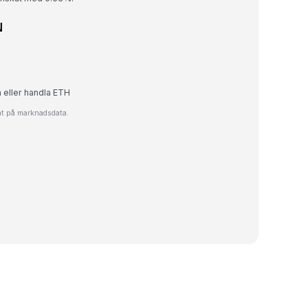
N
a eller handla ETH
rat på marknadsdata.