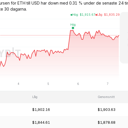
lkursen för ETH till USD har down med 0.31 % under de senaste 24 
te 30 dagarna.
Hög
:
$
1,915.67
Låg
:
$
1,835.29
Låg
Genomsnitt
$1,902.16
$1,903.63
$1,844.61
$1,878.68