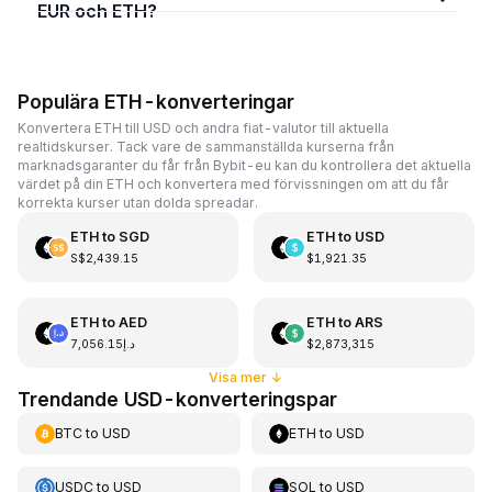
EUR och ETH?
Populära ETH-konverteringar
Konvertera ETH till USD och andra fiat-valutor till aktuella
realtidskurser. Tack vare de sammanställda kurserna från
marknadsgaranter du får från Bybit-eu kan du kontrollera det aktuella
värdet på din ETH och konvertera med förvissningen om att du får
korrekta kurser utan dolda spreadar.
ETH
to
SGD
ETH
to
USD
S$2,439.15
$1,921.35
ETH
to
AED
ETH
to
ARS
د.إ7,056.15
$2,873,315
Visa mer
↓
Trendande USD-konverteringspar
BTC
to
USD
ETH
to
USD
USDC
to
USD
SOL
to
USD