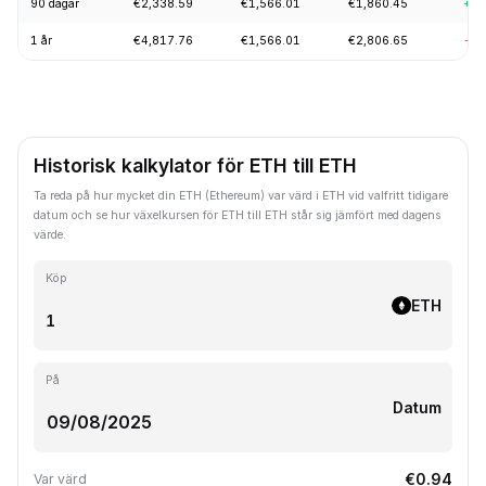
90 dagar
€2,338.59
€1,566.01
€1,860.45
+17
1 år
€4,817.76
€1,566.01
€2,806.65
-54
Historisk kalkylator för ETH till ETH
Ta reda på hur mycket din ETH (Ethereum) var värd i ETH vid valfritt tidigare
datum och se hur växelkursen för ETH till ETH står sig jämfört med dagens
värde.
Köp
ETH
På
Datum
€0.94
Var värd