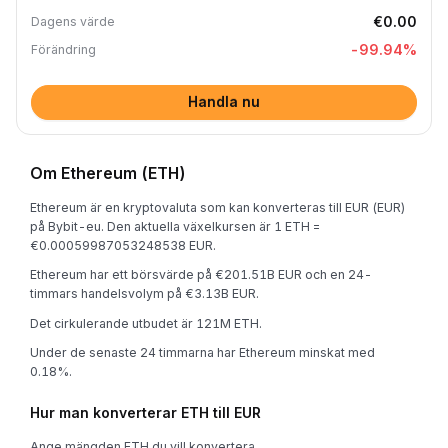
€0.00
Dagens värde
-99.94
%
Förändring
Handla nu
Om Ethereum (ETH)
Ethereum är en kryptovaluta som kan konverteras till EUR (EUR)
på Bybit-eu. Den aktuella växelkursen är 1 ETH =
€0.00059987053248538 EUR.
Ethereum har ett börsvärde på €201.51B EUR och en 24-
timmars handelsvolym på €3.13B EUR.
Det cirkulerande utbudet är 121M ETH.
Under de senaste 24 timmarna har Ethereum minskat med
0.18%.
Hur man konverterar ETH till EUR
Ange mängden ETH du vill konvertera