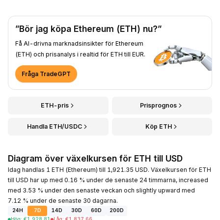
”Bör jag köpa Ethereum (ETH) nu?”
Få AI-drivna marknadsinsikter för Ethereum
(ETH) och prisanalys i realtid för ETH till EUR.
Fråga TradeGPT
ETH-pris
Prisprognos
Handla ETH/USDC
Köp ETH
Diagram över växelkursen för ETH till USD
Idag handlas 1 ETH (Ethereum) till 1,921.35 USD. Växelkursen för ETH
till USD har up med 0.16 % under de senaste 24 timmarna, increased
med 3.53 % under den senaste veckan och slightly upward med
7.12 % under de senaste 30 dagarna.
24H
7D
14D
30D
60D
200D
Hög
:
€
1,928.81
Låg
:
€
1,837.66