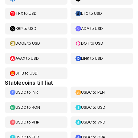
TRX
to
USD
LTC
to
USD
XRP
to
USD
ADA
to
USD
DOGE
to
USD
DOT
to
USD
AVAX
to
USD
LINK
to
USD
SHIB
to
USD
Stablecoins till fiat
USDC
to
INR
USDC
to
PLN
USDC
to
RON
USDC
to
USD
USDC
to
PHP
USDC
to
VND
USDC
to
EUR
USDC
to
GBP