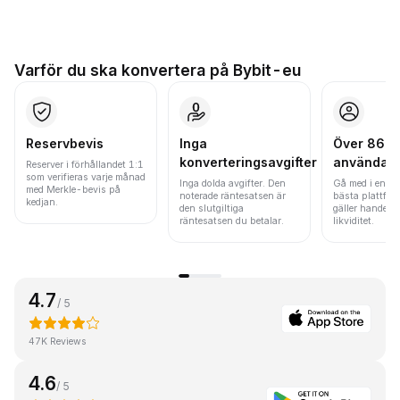
Varför du ska konvertera på Bybit-eu
Reservbevis
Inga
Över 86 mi
konverteringsavgifter
användar
Reserver i förhållandet 1:1
som verifieras varje månad
Inga dolda avgifter. Den
Gå med i en av
med Merkle-bevis på
noterade räntesatsen är
bästa plattfor
kedjan.
den slutgiltiga
gäller handels
räntesatsen du betalar.
likviditet.
4.7
/ 5
47K Reviews
4.6
/ 5