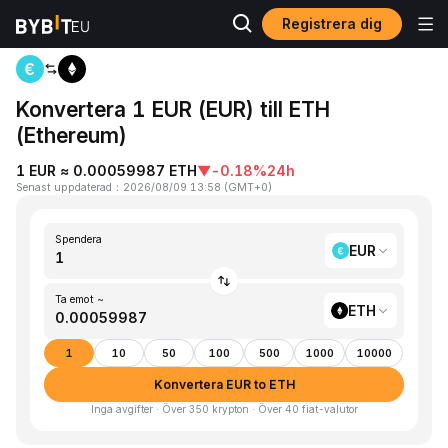
Registrera dig
Hem
EUR to ETH
Konvertera 1 EUR (EUR) till ETH
(Ethereum)
1 EUR ≈ 0.00059987 ETH
▼
-0.18%
24h
Senast uppdaterad
：
2026/08/09 13:58
(
GMT+0
)
Spendera
EUR
Ta emot ~
ETH
1
10
50
100
500
1000
10000
Konvertera EUR to ETH
Inga avgifter · Över 350 krypton · Över 40 fiat-valutor