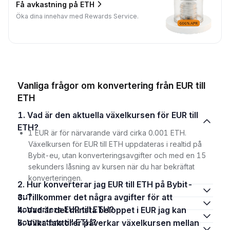
Få avkastning på ETH
Öka dina innehav med Rewards Service.
Vanliga frågor om konvertering från EUR till
ETH
1. Vad är den aktuella växelkursen för EUR till
ETH?
1 EUR är för närvarande värd cirka 0.001 ETH.
Växelkursen för EUR till ETH uppdateras i realtid på
Bybit-eu, utan konverteringsavgifter och med en 15
sekunders låsning av kursen när du har bekräftat
konverteringen.
2. Hur konverterar jag EUR till ETH på Bybit-
eu?
3. Tillkommer det några avgifter för att
konvertera EUR till ETH?
4. Vad är det minsta beloppet i EUR jag kan
konvertera till ETH?
5. Vilka faktorer påverkar växelkursen mellan