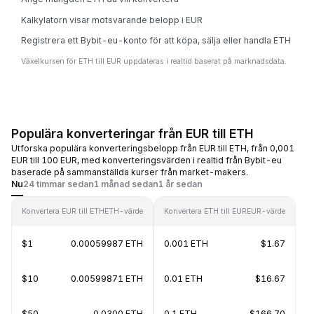
Kalkylatorn visar motsvarande belopp i EUR
Registrera ett Bybit-eu-konto för att köpa, sälja eller handla ETH
Växelkursen för ETH till EUR uppdateras i realtid baserat på marknadsdata.
Populära konverteringar från EUR till ETH
Utforska populära konverteringsbelopp från EUR till ETH, från 0,001
EUR till 100 EUR, med konverteringsvärden i realtid från Bybit-eu
baserade på sammanställda kurser från market-makers.
Nu
24 timmar sedan
1 månad sedan
1 år sedan
Konvertera EUR till ETH
ETH-värde
Konvertera ETH till EUR
EUR-värde
$1
0.00059987 ETH
0.001 ETH
$1.67
$10
0.00599871 ETH
0.01 ETH
$16.67
$50
0.0300 ETH
0.1 ETH
$166.70