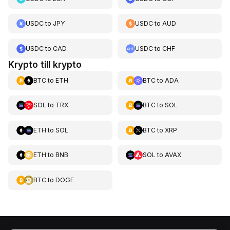
USDC
to
JPY
USDC
to
AUD
USDC
to
CAD
USDC
to
CHF
Krypto till krypto
BTC
to
ETH
BTC
to
ADA
SOL
to
TRX
BTC
to
SOL
ETH
to
SOL
BTC
to
XRP
ETH
to
BNB
SOL
to
AVAX
BTC
to
DOGE