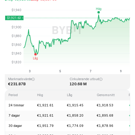
Senast uppdaterad: 2026-08-09, 13:58 GMT+0
All Time High
All Time Low
€4,946.05
€0.432979
Marknadsvärde
Cirkulerande utbud
€231.87B
120.68 M
Period
Hög
Låg
Genomsnitt
För
24 timmar
€1,921.61
€1,915.45
€1,918.53
+0.
7 dagar
€1,921.61
€1,858.20
€1,895.68
+3.
30 dagar
€1,951.79
€1,774.09
€1,878.96
+7.