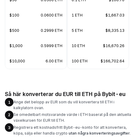
$100
0.0600 ETH
1 ETH
$1,667.03
$500
0.2999 ETH
5 ETH
$8,335.13
$1,000
0.5999 ETH
10 ETH
$16,670.26
$10,000
6.00 ETH
100 ETH
$166,702.64
Så här konverterar du EUR till ETH på Bybit-eu
Ange det belopp av EUR som du vill konvertera till ETH i
1
kalkylatorn ovan.
Se omedelbart motsvarande värde i ETH baserat på den aktuella
2
växelkursen för EUR till ETH.
Registrera ett kostnadsfritt Bybit-eu-konto för att konvertera,
3
köpa, sälja eller handla crypto
utan några konverteringsavgifter
.