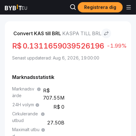
Registrera dig
Marknader
Kaspa pris KAS
Kaspa to BRL
Convert KAS till BRL
KASPA TILL BRL
R$
0.1311659039526196
-1.99%
Senast uppdaterad: Aug 6, 2026, 19:00:00
Marknadsstatistik
Marknadsv
ärde
707.55M
24H volym
0
Cirkulerande
utbud
27.50B
Maximalt utbu