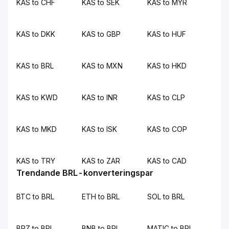
KAS to CHF
KAS to SEK
KAS to MYR
KAS to DKK
KAS to GBP
KAS to HUF
KAS to BRL
KAS to MXN
KAS to HKD
KAS to KWD
KAS to INR
KAS to CLP
KAS to MKD
KAS to ISK
KAS to COP
KAS to TRY
KAS to ZAR
KAS to CAD
Trendande BRL-konverteringspar
BTC to BRL
ETH to BRL
SOL to BRL
BRZ to BRL
BNB to BRL
MATIC to BRL