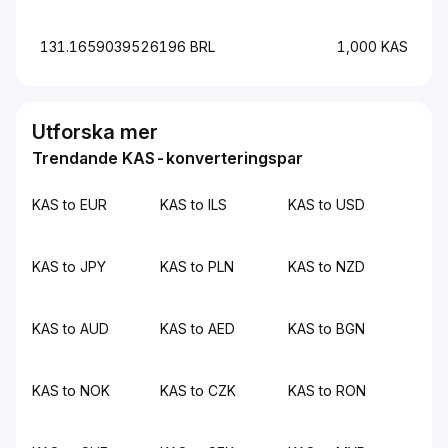
131.1659039526196 BRL
1,000 KAS
Utforska mer
Trendande KAS-konverteringspar
KAS to EUR
KAS to ILS
KAS to USD
KAS to JPY
KAS to PLN
KAS to NZD
KAS to AUD
KAS to AED
KAS to BGN
KAS to NOK
KAS to CZK
KAS to RON