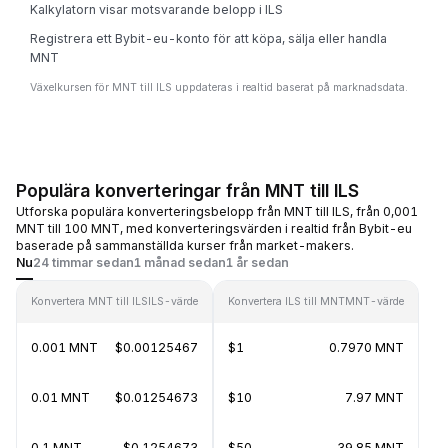
Kalkylatorn visar motsvarande belopp i ILS
Registrera ett Bybit-eu-konto för att köpa, sälja eller handla
MNT
Växelkursen för MNT till ILS uppdateras i realtid baserat på marknadsdata.
Populära konverteringar från MNT till ILS
Utforska populära konverteringsbelopp från MNT till ILS, från 0,001
MNT till 100 MNT, med konverteringsvärden i realtid från Bybit-eu
baserade på sammanställda kurser från market-makers.
Nu
24 timmar sedan
1 månad sedan
1 år sedan
Konvertera MNT till ILS
ILS-värde
Konvertera ILS till MNT
MNT-värde
0.001 MNT
$0.00125467
$1
0.7970 MNT
0.01 MNT
$0.01254673
$10
7.97 MNT
0.1 MNT
$0.1254673
$50
39.85 MNT