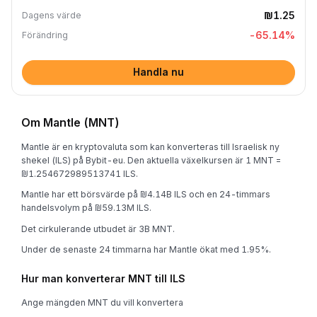
₪1.25
Dagens värde
-65.14
%
Förändring
Handla nu
Om Mantle (MNT)
Mantle är en kryptovaluta som kan konverteras till Israelisk ny
shekel (ILS) på Bybit-eu. Den aktuella växelkursen är 1 MNT =
₪1.254672989513741 ILS.
Mantle har ett börsvärde på ₪4.14B ILS och en 24-timmars
handelsvolym på ₪59.13M ILS.
Det cirkulerande utbudet är 3B MNT.
Under de senaste 24 timmarna har Mantle ökat med 1.95%.
Hur man konverterar MNT till ILS
Ange mängden MNT du vill konvertera