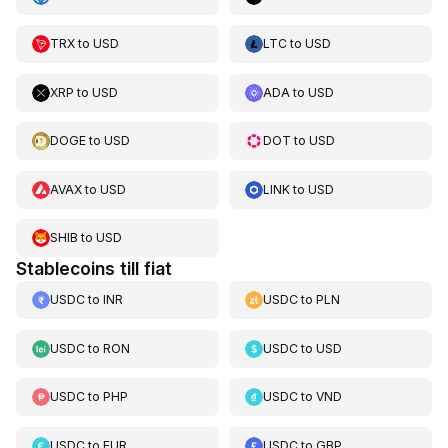
TRX
to
USD
LTC
to
USD
XRP
to
USD
ADA
to
USD
DOGE
to
USD
DOT
to
USD
AVAX
to
USD
LINK
to
USD
SHIB
to
USD
Stablecoins till fiat
USDC
to
INR
USDC
to
PLN
USDC
to
RON
USDC
to
USD
USDC
to
PHP
USDC
to
VND
USDC
to
EUR
USDC
to
GBP