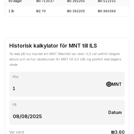
90 dagar
₪0.713537
₪0.392205
₪0.512102
-2
1 år
₪2.70
₪0.392205
₪0.960369
-6
Historisk kalkylator för MNT till ILS
Ta reda på hur mycket din MNT (Mantle) var värd i ILS vid valfritt tidigare
datum och se hur växelkursen för MNT till ILS står sig jämfört med dagens
värde.
Köp
MNT
På
Datum
₪3.60
Var värd