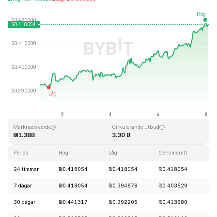
Senast uppdaterad: 2026-08-08, 01:51 GMT+0
All Time High
All Time Low
₪2.86
₪0.307978
Marknadsvärde
Cirkulerande utbud
₪1.38B
3.30 B
Period
Hög
Låg
Genomsnitt
För
24 timmar
₪0.418054
₪0.418054
₪0.418054
+2
7 dagar
₪0.418054
₪0.394679
₪0.403529
+6
30 dagar
₪0.441317
₪0.392205
₪0.413680
-0