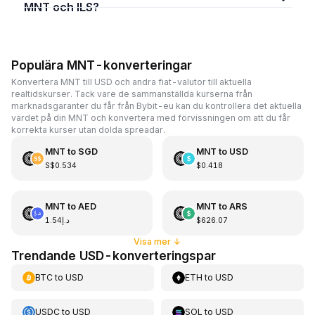
MNT och ILS?
Populära MNT-konverteringar
Konvertera MNT till USD och andra fiat-valutor till aktuella
realtidskurser. Tack vare de sammanställda kurserna från
marknadsgaranter du får från Bybit-eu kan du kontrollera det aktuella
värdet på din MNT och konvertera med förvissningen om att du får
korrekta kurser utan dolda spreadar.
MNT
to
SGD
MNT
to
USD
S$0.534
$0.418
MNT
to
AED
MNT
to
ARS
د.إ1.54
$626.07
Visa mer
↓
Trendande USD-konverteringspar
BTC
to
USD
ETH
to
USD
USDC
to
USD
SOL
to
USD