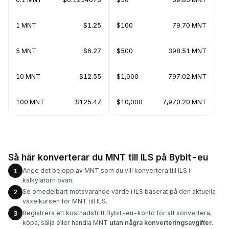
1 MNT
$1.25
$100
79.70 MNT
5 MNT
$6.27
$500
398.51 MNT
10 MNT
$12.55
$1,000
797.02 MNT
100 MNT
$125.47
$10,000
7,970.20 MNT
Så här konverterar du MNT till ILS på Bybit-eu
Ange det belopp av MNT som du vill konvertera till ILS i
1
kalkylatorn ovan.
Se omedelbart motsvarande värde i ILS baserat på den aktuella
2
växelkursen för MNT till ILS.
Registrera ett kostnadsfritt Bybit-eu-konto för att konvertera,
3
köpa, sälja eller handla MNT
utan några konverteringsavgifter
.