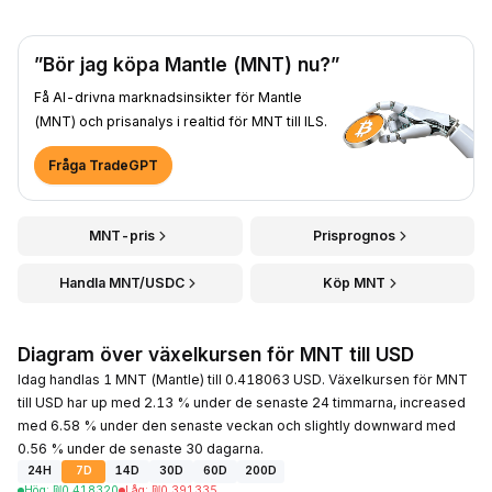
”Bör jag köpa Mantle (MNT) nu?”
Få AI-drivna marknadsinsikter för Mantle
(MNT) och prisanalys i realtid för MNT till ILS.
Fråga TradeGPT
MNT-pris
Prisprognos
Handla MNT/USDC
Köp MNT
Diagram över växelkursen för MNT till USD
Idag handlas 1 MNT (Mantle) till 0.418063 USD. Växelkursen för MNT
till USD har up med 2.13 % under de senaste 24 timmarna, increased
med 6.58 % under den senaste veckan och slightly downward med
0.56 % under de senaste 30 dagarna.
24H
7D
14D
30D
60D
200D
Hög
:
₪
0.418320
Låg
:
₪
0.391335