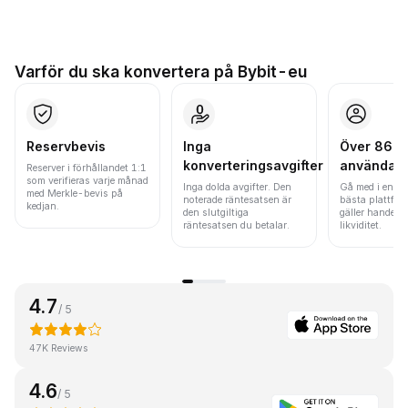
Varför du ska konvertera på Bybit-eu
Reservbevis
Inga
Över 86 mi
konverteringsavgifter
användar
Reserver i förhållandet 1:1
som verifieras varje månad
Inga dolda avgifter. Den
Gå med i en av
med Merkle-bevis på
noterade räntesatsen är
bästa plattfor
kedjan.
den slutgiltiga
gäller handels
räntesatsen du betalar.
likviditet.
4.7
/ 5
47K Reviews
4.6
/ 5