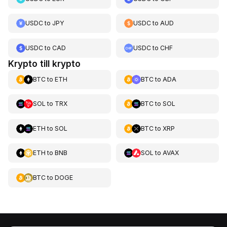
USDC
to
JPY
USDC
to
AUD
USDC
to
CAD
USDC
to
CHF
Krypto till krypto
BTC
to
ETH
BTC
to
ADA
SOL
to
TRX
BTC
to
SOL
ETH
to
SOL
BTC
to
XRP
ETH
to
BNB
SOL
to
AVAX
BTC
to
DOGE