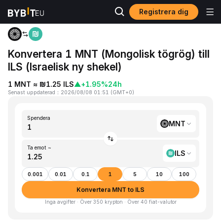
Registrera dig
Hem
MNT to ILS
Konvertera 1 MNT (Mongolisk tögrög) till
ILS (Israelisk ny shekel)
1 MNT ≈ ₪1.25 ILS
▲
+1.95%
24h
Senast uppdaterad
：
2026/08/08 01:51
(
GMT+0
)
Spendera
MNT
Ta emot ~
ILS
0.001
0.01
0.1
1
5
10
100
Konvertera MNT to ILS
Inga avgifter · Över 350 krypton · Över 40 fiat-valutor