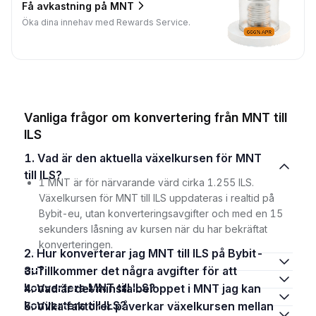
Få avkastning på MNT
Öka dina innehav med Rewards Service.
Vanliga frågor om konvertering från MNT till
ILS
1. Vad är den aktuella växelkursen för MNT
till ILS?
1 MNT är för närvarande värd cirka 1.255 ILS.
Växelkursen för MNT till ILS uppdateras i realtid på
Bybit-eu, utan konverteringsavgifter och med en 15
sekunders låsning av kursen när du har bekräftat
konverteringen.
2. Hur konverterar jag MNT till ILS på Bybit-
eu?
3. Tillkommer det några avgifter för att
konvertera MNT till ILS?
4. Vad är det minsta beloppet i MNT jag kan
konvertera till ILS?
5. Vilka faktorer påverkar växelkursen mellan