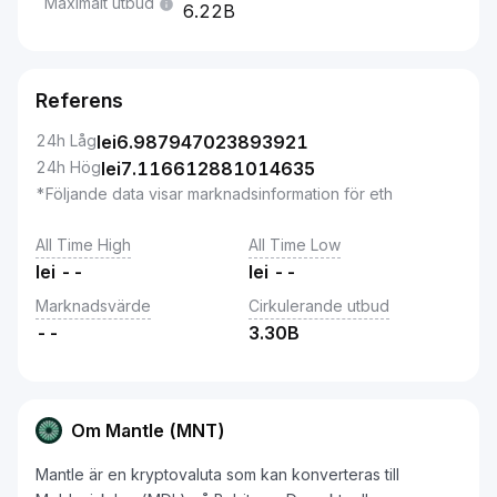
Maximalt utbud
6.22B
Referens
24h Låg
lei
6.987947023893921
24h Hög
lei
7.116612881014635
*Följande data visar marknadsinformation för eth
All Time High
All Time Low
lei
--
lei
--
Marknadsvärde
Cirkulerande utbud
--
3.30B
Om Mantle (MNT)
Mantle är en kryptovaluta som kan konverteras till