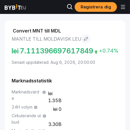
Registrera dig
Marknader
Mantle pris MNT
Mantle to Moldavisk leu
Convert MNT till MDL
MANTLE TILL MOLDAVISK LEU
lei
7.111396697617849
+0.74%
Senast uppdaterad: Aug 6, 2026, 20:00:00
Marknadsstatistik
Marknadsvärd
e
1.35B
24H volym
0
Cirkulerande ut
bud
3.30B