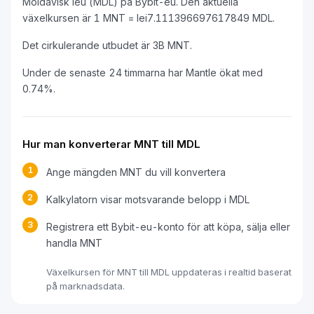
Moldavisk leu (MDL) på Bybit-eu. Den aktuella
växelkursen är 1 MNT = lei7.111396697617849 MDL.
Det cirkulerande utbudet är 3B MNT.
Under de senaste 24 timmarna har Mantle ökat med
0.74%.
Hur man konverterar MNT till MDL
1
Ange mängden MNT du vill konvertera
2
Kalkylatorn visar motsvarande belopp i MDL
3
Registrera ett Bybit-eu-konto för att köpa, sälja eller
handla MNT
Växelkursen för MNT till MDL uppdateras i realtid baserat
på marknadsdata.