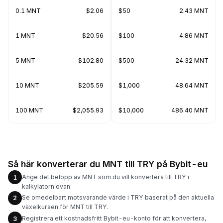
0.1 MNT
$2.06
$50
2.43 MNT
1 MNT
$20.56
$100
4.86 MNT
5 MNT
$102.80
$500
24.32 MNT
10 MNT
$205.59
$1,000
48.64 MNT
100 MNT
$2,055.93
$10,000
486.40 MNT
Så här konverterar du MNT till TRY på Bybit-eu
Ange det belopp av MNT som du vill konvertera till TRY i
1
kalkylatorn ovan.
Se omedelbart motsvarande värde i TRY baserat på den aktuella
2
växelkursen för MNT till TRY.
Registrera ett kostnadsfritt Bybit-eu-konto för att konvertera,
3