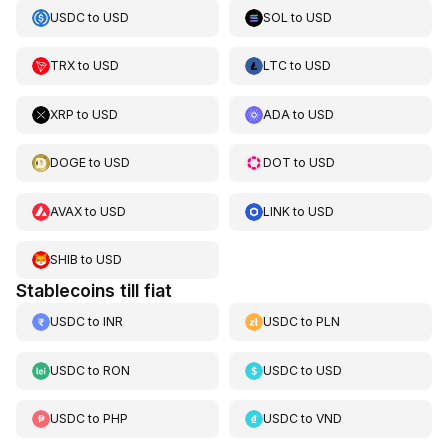
USDC
to
USD
SOL
to
USD
TRX
to
USD
LTC
to
USD
XRP
to
USD
ADA
to
USD
DOGE
to
USD
DOT
to
USD
AVAX
to
USD
LINK
to
USD
SHIB
to
USD
Stablecoins till fiat
USDC
to
INR
USDC
to
PLN
USDC
to
RON
USDC
to
USD
USDC
to
PHP
USDC
to
VND