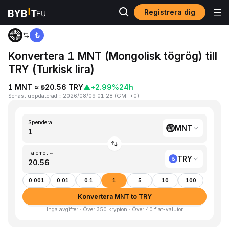
Registrera dig
Hem
MNT to TRY
Konvertera 1 MNT (Mongolisk tögrög) till
TRY (Turkisk lira)
1 MNT ≈ ₺20.56 TRY
▲
+2.99%
24h
Senast uppdaterad
：
2026/08/09 01:28
(
GMT+0
)
Spendera
MNT
Ta emot ~
TRY
0.001
0.01
0.1
1
5
10
100
Konvertera MNT to TRY
Inga avgifter · Över 350 krypton · Över 40 fiat-valutor