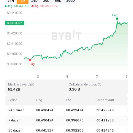
24H
7D
14D
30D
60D
200D
Hög
:
₺
0.431958
Låg
:
₺
0.393897
Senast uppdaterad: 2026-08-09, 01:28 GMT+0
All Time High
All Time Low
₺2.86
₺0.307978
Marknadsvärde
Cirkulerande utbud
₺1.42B
3.30 B
Period
Hög
Låg
Genomsnitt
För
24 timmar
₺0.430424
₺0.429474
₺0.429949
+3
7 dagar
₺0.430424
₺0.396670
₺0.411268
+9
30 dagar
₺0.441317
₺0.392205
₺0.414246
+0