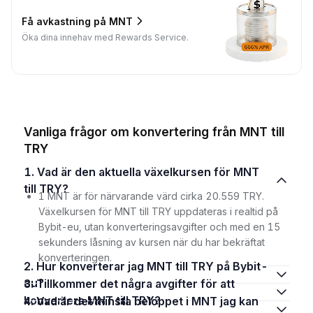
Få avkastning på MNT
Öka dina innehav med Rewards Service.
Vanliga frågor om konvertering från MNT till
TRY
1. Vad är den aktuella växelkursen för MNT
till TRY?
1 MNT är för närvarande värd cirka 20.559 TRY.
Växelkursen för MNT till TRY uppdateras i realtid på
Bybit-eu, utan konverteringsavgifter och med en 15
sekunders låsning av kursen när du har bekräftat
konverteringen.
2. Hur konverterar jag MNT till TRY på Bybit-
eu?
3. Tillkommer det några avgifter för att
konvertera MNT till TRY?
4. Vad är det minsta beloppet i MNT jag kan