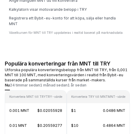
Ange mängden MNT du vill konvertera
Kalkylatorn visar motsvarande belopp i TRY
Registrera ett Bybit-eu-konto för att köpa, sälja eller handla
MNT
Växelkursen för MNT till TRY uppdateras i realtid baserat på marknadsdata.
Populära konverteringar från MNT till TRY
Utforska populära konverteringsbelopp från MNT till TRY, från 0,001
MNT till 100 MNT, med konverteringsvärden i realtid från Bybit-eu
baserade på sammanställda kurser från market-makers.
Nu
24 timmar sedan
1 månad sedan
1 år sedan
Konvertera MNT till TRY
TRY-värde
Konvertera TRY till MNT
MNT-värde
0.001 MNT
$0.02055928
$1
0.0486 MNT
0.01 MNT
$0.20559277
$10
0.4864 MNT