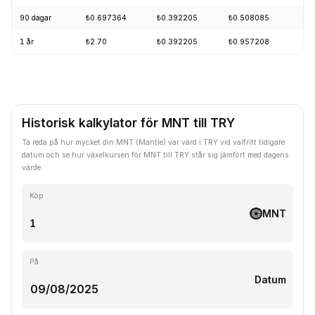
90 dagar
₺0.697364
₺0.392205
₺0.508085
-1
1 år
₺2.70
₺0.392205
₺0.957208
-5
Historisk kalkylator för MNT till TRY
Ta reda på hur mycket din MNT (Mantle) var värd i TRY vid valfritt tidigare
datum och se hur växelkursen för MNT till TRY står sig jämfört med dagens
värde.
Köp
MNT
På
Datum