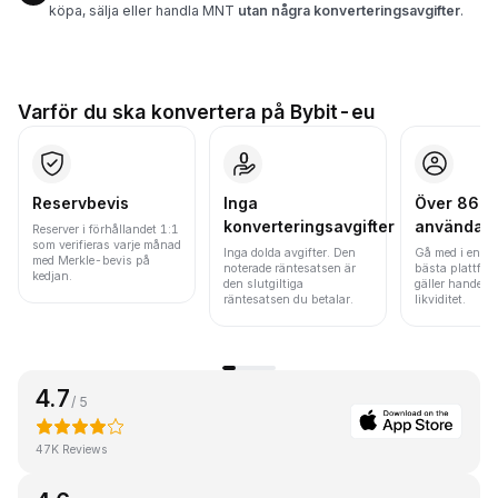
köpa, sälja eller handla MNT
utan några konverteringsavgifter
.
Varför du ska konvertera på Bybit-eu
Reservbevis
Inga
Över 86 mi
konverteringsavgifter
användar
Reserver i förhållandet 1:1
som verifieras varje månad
Inga dolda avgifter. Den
Gå med i en av
med Merkle-bevis på
noterade räntesatsen är
bästa plattfor
kedjan.
den slutgiltiga
gäller handels
räntesatsen du betalar.
likviditet.
4.7
/ 5
47K Reviews