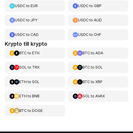
USDC
to
EUR
USDC
to
GBP
USDC
to
JPY
USDC
to
AUD
USDC
to
CAD
USDC
to
CHF
Krypto till krypto
BTC
to
ETH
BTC
to
ADA
SOL
to
TRX
BTC
to
SOL
ETH
to
SOL
BTC
to
XRP
ETH
to
BNB
SOL
to
AVAX
BTC
to
DOGE