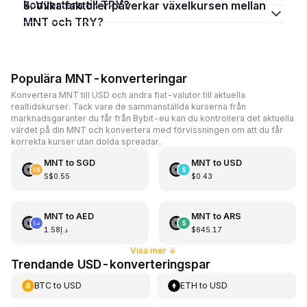
konvertera till TRY?
5. Vilka faktorer påverkar växelkursen mellan
MNT och TRY?
Populära MNT-konverteringar
Konvertera MNT till USD och andra fiat-valutor till aktuella
realtidskurser. Tack vare de sammanställda kurserna från
marknadsgaranter du får från Bybit-eu kan du kontrollera det aktuella
värdet på din MNT och konvertera med förvissningen om att du får
korrekta kurser utan dolda spreadar.
MNT
to
SGD
MNT
to
USD
S$0.55
$0.43
MNT
to
AED
MNT
to
ARS
د.إ1.58
$645.17
Visa mer
↓
Trendande USD-konverteringspar
BTC
to
USD
ETH
to
USD