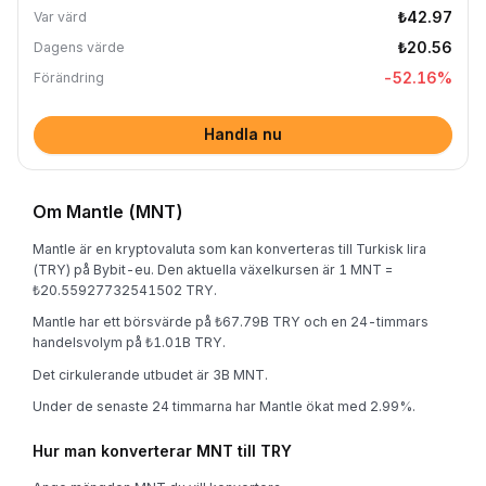
₺42.97
Var värd
₺20.56
Dagens värde
-52.16
%
Förändring
Handla nu
Om Mantle (MNT)
Mantle är en kryptovaluta som kan konverteras till Turkisk lira
(TRY) på Bybit-eu. Den aktuella växelkursen är 1 MNT =
₺20.55927732541502 TRY.
Mantle har ett börsvärde på ₺67.79B TRY och en 24-timmars
handelsvolym på ₺1.01B TRY.
Det cirkulerande utbudet är 3B MNT.
Under de senaste 24 timmarna har Mantle ökat med 2.99%.
Hur man konverterar MNT till TRY