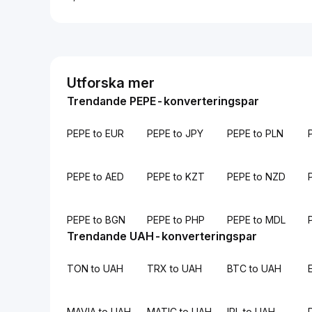
Utforska mer
Trendande PEPE-konverteringspar
PEPE to EUR
PEPE to JPY
PEPE to PLN
PEPE to AED
PEPE to KZT
PEPE to NZD
PEPE to BGN
PEPE to PHP
PEPE to MDL
Trendande UAH-konverteringspar
TON to UAH
TRX to UAH
BTC to UAH
MAVIA to UAH
MATIC to UAH
IRL to UAH