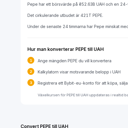
Pepe har ett börsvärde på ₴52.63B UAH och en 24-
Det cirkulerande utbudet är 421T PEPE.
Under de senaste 24 timmarna har Pepe minskat me
Hur man konverterar PEPE till UAH
1
Ange mängden PEPE du vill konvertera
2
Kalkylatorn visar motsvarande belopp i UAH
3
Registrera ett Bybit-eu-konto för att köpa, sälj
Växelkursen för PEPE till UAH uppdateras i realtid
Convert PEPE till UAH