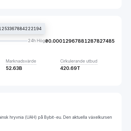
001253367884222194
24h Hög
₴
0.00012967881287827485
Marknadsvärde
Cirkulerande utbud
52.63B
420.69T
ainsk hryvnia (UAH) på Bybit-eu. Den aktuella växelkursen