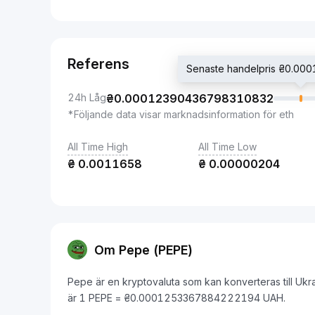
Referens
Senaste handelpris ₴0.0
24h Låg
₴
0.00012390436798310832
*Följande data visar marknadsinformation för eth
All Time High
All Time Low
₴
0.0011658
₴
0.00000204
Om Pepe (PEPE)
Pepe är en kryptovaluta som kan konverteras till Ukr
är 1 PEPE = ₴0.0001253367884222194 UAH.