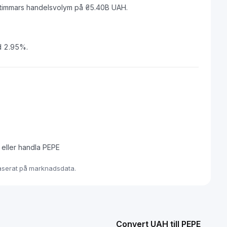
timmars handelsvolym på ₴5.40B UAH.
d 2.95%.
a eller handla PEPE
 baserat på marknadsdata.
Convert UAH till PEPE