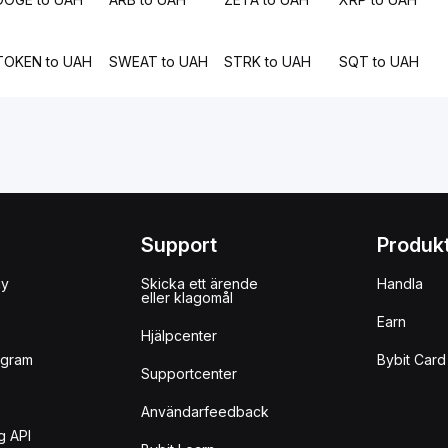
TOKEN to UAH
SWEAT to UAH
STRK to UAH
SQT to UAH
Support
Produk
uy
Skicka ett ärende
Handla
eller klagomål
Earn
Hjälpcenter
ogram
Bybit Card
Supportcenter
Användarfeedback
g API