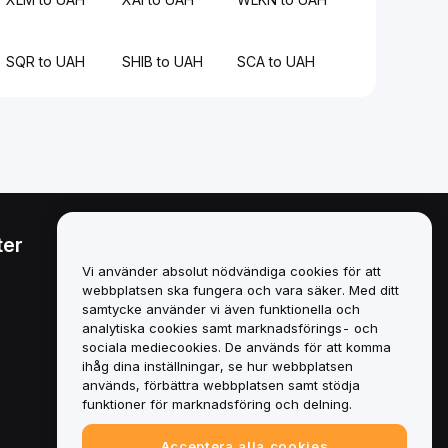
SQR to UAH
SHIB to UAH
SCA to UAH
ter
Juridiskt
Vi använder absolut nödvändiga cookies för att
Policy för intressekonflikter
webbplatsen ska fungera och vara säker. Med ditt
samtycke använder vi även funktionella och
Sammanfattning av policyn
analytiska cookies samt marknadsförings- och
för depåförvaring och
sociala mediecookies. De används för att komma
administration
ihåg dina inställningar, se hur webbplatsen
används, förbättra webbplatsen samt stödja
ESG-information
funktioner för marknadsföring och delning.
Crypto-Asset White Papers
Acceptera alla cookies