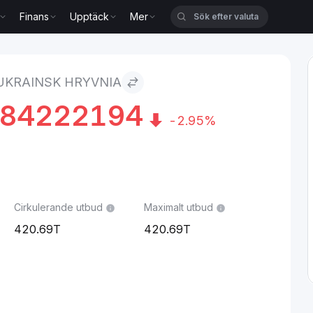
Finans
Upptäck
Mer
ia
 UKRAINSK HRYVNIA
884222194
-2.95%
Cirkulerande utbud
Maximalt utbud
420.69T
420.69T