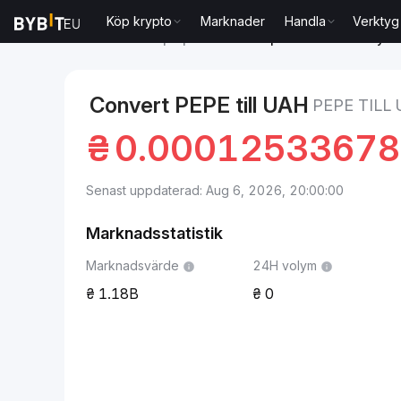
Köp krypto
Marknader
Handla
Verktyg
Marknader
Pepe pris PEPE
Pepe to Ukrainsk hryvn
Convert PEPE till UAH
PEPE TILL
₴
0.0001253367
Senast uppdaterad: Aug 6, 2026, 20:00:00
Marknadsstatistik
Marknadsvärde
24H volym
1.18B
0