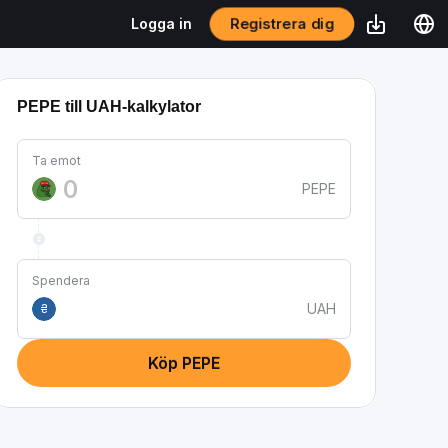
Registrera dig
Logga in
PEPE till UAH-kalkylator
Ta emot
PEPE
Spendera
UAH
₴
Köp PEPE