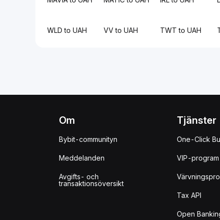
WLD to UAH
VV to UAH
TWT to UAH
Om
Tjänster
Bybit-communityn
One-Click B
Meddelanden
VIP-program
Avgifts- och
Värvningspr
transaktionsöversikt
Tax API
Open Bankin