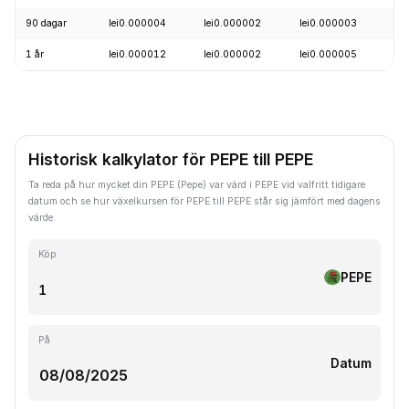
90 dagar
lei0.000004
lei0.000002
lei0.000003
+1
1 år
lei0.000012
lei0.000002
lei0.000005
-7
Historisk kalkylator för PEPE till PEPE
Ta reda på hur mycket din PEPE (Pepe) var värd i PEPE vid valfritt tidigare
datum och se hur växelkursen för PEPE till PEPE står sig jämfört med dagens
värde.
Köp
PEPE
På
Datum