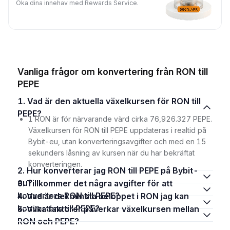
Öka dina innehav med Rewards Service.
Vanliga frågor om konvertering från RON till
PEPE
1. Vad är den aktuella växelkursen för RON till
PEPE?
1 RON är för närvarande värd cirka 76,926.327 PEPE.
Växelkursen för RON till PEPE uppdateras i realtid på
Bybit-eu, utan konverteringsavgifter och med en 15
sekunders låsning av kursen när du har bekräftat
konverteringen.
2. Hur konverterar jag RON till PEPE på Bybit-
eu?
3. Tillkommer det några avgifter för att
konvertera RON till PEPE?
4. Vad är det minsta beloppet i RON jag kan
konvertera till PEPE?
5. Vilka faktorer påverkar växelkursen mellan
RON och PEPE?