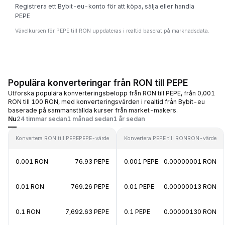
Registrera ett Bybit-eu-konto för att köpa, sälja eller handla
PEPE
Växelkursen för PEPE till RON uppdateras i realtid baserat på marknadsdata.
Populära konverteringar från RON till PEPE
Utforska populära konverteringsbelopp från RON till PEPE, från 0,001
RON till 100 RON, med konverteringsvärden i realtid från Bybit-eu
baserade på sammanställda kurser från market-makers.
Nu
24 timmar sedan
1 månad sedan
1 år sedan
Konvertera RON till PEPE
PEPE-värde
Konvertera PEPE till RON
RON-värde
0.001 RON
76.93 PEPE
0.001 PEPE
0.00000001 RON
0.01 RON
769.26 PEPE
0.01 PEPE
0.00000013 RON
0.1 RON
7,692.63 PEPE
0.1 PEPE
0.00000130 RON