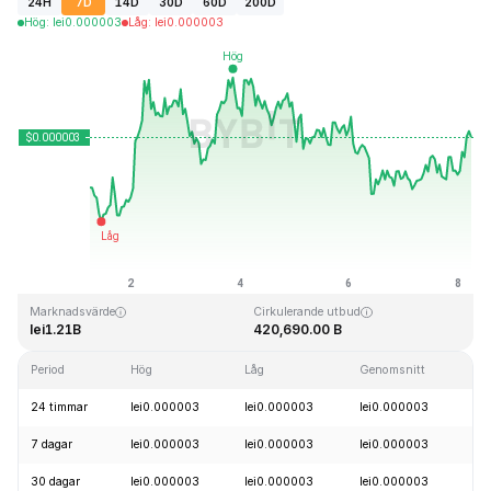
24H
7D
14D
30D
60D
200D
Hög
:
lei
0.000003
Låg
:
lei
0.000003
Senast uppdaterad: 2026-08-08, 05:32 GMT+0
All Time High
All Time Low
lei0.000028
lei0.000000
Marknadsvärde
Cirkulerande utbud
lei1.21B
420,690.00 B
Period
Hög
Låg
Genomsnitt
Fö
24 timmar
lei0.000003
lei0.000003
lei0.000003
+2
7 dagar
lei0.000003
lei0.000003
lei0.000003
+2
30 dagar
lei0.000003
lei0.000003
lei0.000003
+1