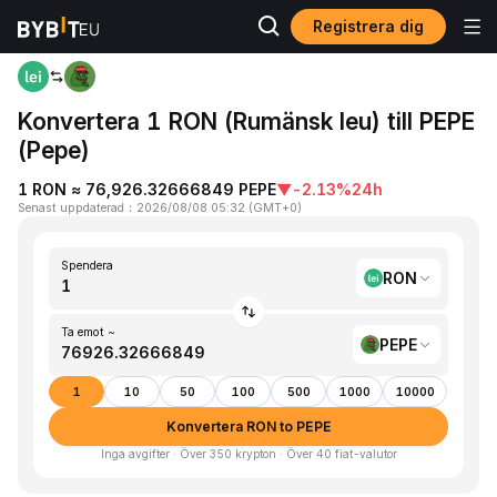
Registrera dig
Hem
RON to PEPE
Konvertera 1 RON (Rumänsk leu) till PEPE
(Pepe)
1 RON ≈ 76,926.32666849 PEPE
▼
-2.13%
24h
Senast uppdaterad
：
2026/08/08 05:32
(
GMT+0
)
Spendera
RON
Ta emot ~
PEPE
1
10
50
100
500
1000
10000
Konvertera RON to PEPE
Inga avgifter · Över 350 krypton · Över 40 fiat-valutor