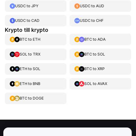
USDC
to
JPY
USDC
to
AUD
USDC
to
CAD
USDC
to
CHF
Krypto till krypto
BTC
to
ETH
BTC
to
ADA
SOL
to
TRX
BTC
to
SOL
ETH
to
SOL
BTC
to
XRP
ETH
to
BNB
SOL
to
AVAX
BTC
to
DOGE
Om