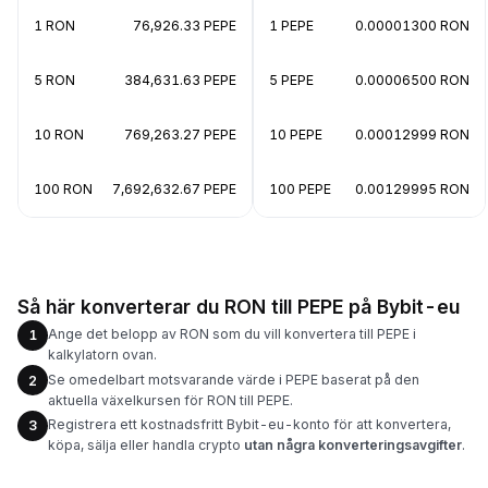
1 RON
76,926.33 PEPE
1 PEPE
0.00001300 RON
5 RON
384,631.63 PEPE
5 PEPE
0.00006500 RON
10 RON
769,263.27 PEPE
10 PEPE
0.00012999 RON
100 RON
7,692,632.67 PEPE
100 PEPE
0.00129995 RON
Så här konverterar du RON till PEPE på Bybit-eu
Ange det belopp av RON som du vill konvertera till PEPE i
1
kalkylatorn ovan.
Se omedelbart motsvarande värde i PEPE baserat på den
2
aktuella växelkursen för RON till PEPE.
Registrera ett kostnadsfritt Bybit-eu-konto för att konvertera,
3
köpa, sälja eller handla crypto
utan några konverteringsavgifter
.