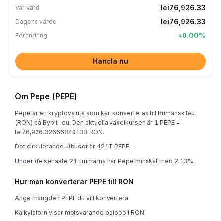
lei76,926.33
Var värd
lei76,926.33
Dagens värde
+
0.00
%
Förändring
Handla nu
Om Pepe (PEPE)
Pepe är en kryptovaluta som kan konverteras till Rumänsk leu
(RON) på Bybit-eu. Den aktuella växelkursen är 1 PEPE =
lei76,926.32666849133 RON.
Det cirkulerande utbudet är 421T PEPE.
Under de senaste 24 timmarna har Pepe minskat med 2.13%.
Hur man konverterar PEPE till RON
Ange mängden PEPE du vill konvertera
Kalkylatorn visar motsvarande belopp i RON