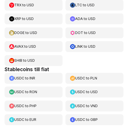
TRX
to
USD
LTC
to
USD
XRP
to
USD
ADA
to
USD
DOGE
to
USD
DOT
to
USD
AVAX
to
USD
LINK
to
USD
SHIB
to
USD
Stablecoins till fiat
USDC
to
INR
USDC
to
PLN
USDC
to
RON
USDC
to
USD
USDC
to
PHP
USDC
to
VND
USDC
to
EUR
USDC
to
GBP