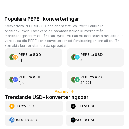
Populära PEPE-konverteringar
Konvertera PEPE till USD och andra fiat-valutor till aktuella
realtidskurser. Tack vare de sammanställda kurserna från
marknadsgaranter du får från Bybit-eu kan du kontrollera det aktuella
värdet på din PEPE och konvertera med förvissningen om att du får
korrekta kurser utan dolda spreadar.
PEPE
to
SGD
PEPE
to
USD
S$0
$0
PEPE
to
AED
PEPE
to
ARS
د.إ0
$0.004
Visa mer
↓
Trendande USD-konverteringspar
BTC
to
USD
ETH
to
USD
USDC
to
USD
SOL
to
USD